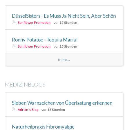
DüsselSisters - Es Muss Ja Nicht Sein, Aber Schön
Wär Es Doch
Sunflower Promotion
vor
15 Stunden
weiterlesen
Ronny Potatoe - Tequila Maria!
weiterlesen
Sunflower Promotion
vor
15 Stunden
mehr...
MEDIZINBLOGS
Sieben Warnzeichen von Überlastung erkennen
Du funktionierst noch: Du gehst zur Arbeit, organisierst Familie,
Adrian´s Blog
vor
18 Stunden
beantwortest Nachrichten und hältst Termine ein. Trotzdem fühlt sich
selbst ein freier Abend nicht mehr wirklich erholsam an. Die sieben
Warnzeichen von Überlastung zeigen sich häufig nicht als plötzlicher
Naturheilpraxis Fibromyalgie