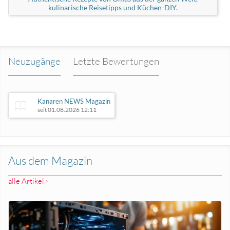
kulinarische Reisetipps und Küchen-DIY.
Neuzugänge
Letzte Bewertungen
Kanaren NEWS Magazin
seit 01.08.2026 12:11
romanjasiek.de
Rügen Reiseblog
seit 01.08.2026 12:11
seit 01.08.2026 12:10
Aus dem Magazin
alle Artikel ›
Rügen Reiseblog
seit 27.07.2026 16:49