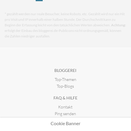
* gezählt werden nur reale Besucher, keine Robots, etc. Gezählt wird nur ein Hit
pro Visit und IP innerhalb einer halben Stunde. Der Durchschnitt kann zu
Beginn der Erfassung leicht von den tatsächlichen Werten abweichen.
Achtung:
erfolgt der Einbau des bloggerei.de-Publicons nicht ordnungsgemäß, können
die Zahlen niedriger ausfallen.
BLOGGEREI
Top-Themen
Top-Blogs
FAQ & HILFE
Kontakt
Ping senden
Publicon einbinden
Cookie Banner