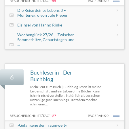
BESUCHERSCHNITT/TAG*:
55
PAGERANK 0
Die Reise deines Lebens 3 –
Montenegro von Jule Pieper
Eisinsel von Hanno Rinke
Wochenglück 27/26 – Zwischen
Sommerhitze, Geburtstagen und
...
Buchleserin | Der
6
Buchblog
Mein Senf zum Buch | Buchblog Lesen ist meine
Leidenschaft, und ein Leben ohne Bücher kann
ich mir nicht vorstellen. Natürlich gibt es schon
unzählige gute Buchblogs. Trotzdem möchte
ich meine ...
BESUCHERSCHNITT/TAG*:
27
PAGERANK 0
»Gefangene der Traumwelt«