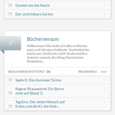
Dunkel wie die Nacht
Der unsichtbare Garten
Bücherversum
7
Willkommen! Hier dreht sich alles um Bücher,
Leser und Literaturschaffende. Taschenbücher,
Hardcover, Hörbücher und E-Books und ihre
Autoren. Lesesub, Buchblog, Rezensionen,
Kostenlose ...
BESUCHERSCHNITT/TAG*:
18
PAGERANK 0
Saphrit: Die stummen Türme
Ragnar Brausewind: Ein Sturm
zieht auf (Band 1)
Tag Eins: Der letzte Mensch auf
Erden und die KI, die blieb ...