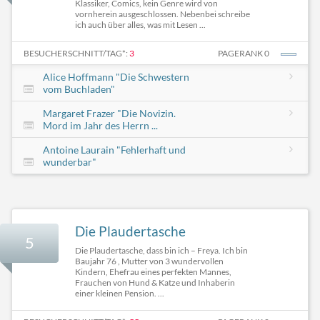
Klassiker, Comics, kein Genre wird von
vornherein ausgeschlossen. Nebenbei schreibe
ich auch über alles, was mit Lesen ...
BESUCHERSCHNITT/TAG*:
3
PAGERANK 0
Alice Hoffmann "Die Schwestern
vom Buchladen"
Margaret Frazer "Die Novizin.
Mord im Jahr des Herrn ...
Antoine Laurain "Fehlerhaft und
wunderbar"
Die Plaudertasche
5
Die Plaudertasche, dass bin ich – Freya. Ich bin
Baujahr 76 , Mutter von 3 wundervollen
Kindern, Ehefrau eines perfekten Mannes,
Frauchen von Hund & Katze und Inhaberin
einer kleinen Pension. ...