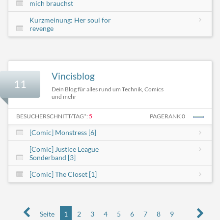
mich brauchst
Kurzmeinung: Her soul for
revenge
Vincisblog
11
Dein Blog für alles rund um Technik, Comics
und mehr
BESUCHERSCHNITT/TAG*:
5
PAGERANK 0
[Comic] Monstress [6]
[Comic] Justice League
Sonderband [3]
[Comic] The Closet [1]
Seite
1
2
3
4
5
6
7
8
9