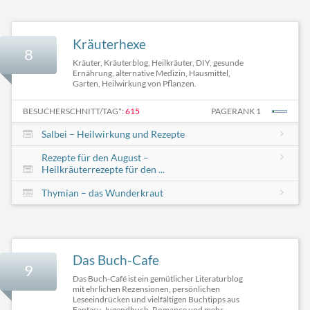
Kräuterhexe
8
Kräuter, Kräuterblog, Heilkräuter, DIY, gesunde
Ernährung, alternative Medizin, Hausmittel,
Garten, Heilwirkung von Pflanzen.
BESUCHERSCHNITT/TAG*:
615
PAGERANK 1
Salbei – Heilwirkung und Rezepte
Rezepte für den August –
Heilkräuterrezepte für den ...
Thymian – das Wunderkraut
Das Buch-Cafe
9
Das Buch-Café ist ein gemütlicher Literaturblog
mit ehrlichen Rezensionen, persönlichen
Leseeindrücken und vielfältigen Buchtipps aus
Fantasy, Jugendbuch, Romance und mehr.