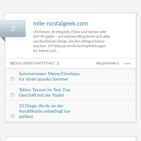
mlle-nostalgeek.com
2
Ob Reisen, Brettspiele, Filme und Serien oder
DIY-Projekte – auf meinem Blog dreht sich alles
um die kleinen Dinge, die den Alltag schöner
machen. Ich teile persönliche Empfehlungen
für kleine und ...
BESUCHERSCHNITT/TAG*:
2
PAGERANK 0
Summerween: Meine Filmtipps
für einen spooky Sommer
Tattoo Tycoon im Test: Das
Geschäft mit der Nadel
10 Dinge, die du an der
Amalfiküste unbedingt tun
solltest