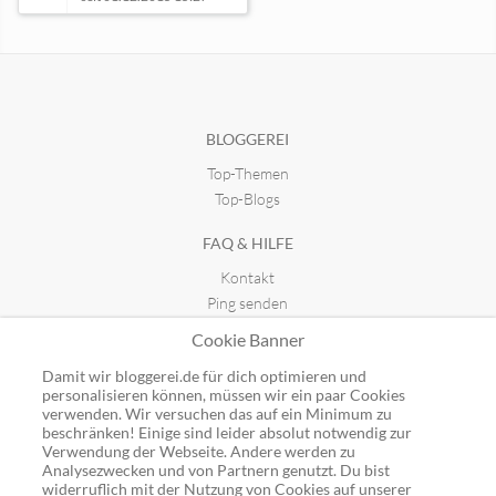
Freigeisterblog
seit 15.11.2013 19:48
BLOGGEREI
Top-Themen
Eine bessere Welt für uns alle
seit 01.05.2011 23:34
Top-Blogs
FAQ & HILFE
Halbpfosten? oder Vollpfosten?
Kontakt
seit 31.12.2013 08:53
Ping senden
Publicon einbinden
Cookie Banner
GUTSCHEINE
Damit wir bloggerei.de für dich optimieren und
personalisieren können, müssen wir ein paar Cookies
Top-Gutscheine
verwenden. Wir versuchen das auf ein Minimum zu
beschränken! Einige sind leider absolut notwendig zur
Alle Shops
Verwendung der Webseite. Andere werden zu
Analysezwecken und von Partnern genutzt. Du bist
widerruflich mit der Nutzung von Cookies auf unserer