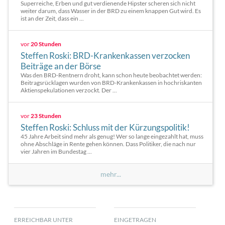
Superreiche, Erben und gut verdienende Hipster scheren sich nicht
weiter darum, dass Wasser in der BRD zu einem knappen Gut wird. Es
ist an der Zeit, dass ein ...
vor
20 Stunden
Steffen Roski: BRD-Krankenkassen verzocken
Beiträge an der Börse
Was den BRD-Rentnern droht, kann schon heute beobachtet werden:
Beitragsrücklagen wurden von BRD-Krankenkassen in hochriskanten
Aktienspekulationen verzockt. Der ...
vor
23 Stunden
Steffen Roski: Schluss mit der Kürzungspolitik!
45 Jahre Arbeit sind mehr als genug! Wer so lange eingezahlt hat, muss
ohne Abschläge in Rente gehen können. Dass Politiker, die nach nur
vier Jahren im Bundestag ...
mehr...
ERREICHBAR UNTER
EINGETRAGEN