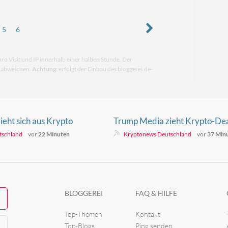
5
6
pro Visit und IP innerhalb einer halben Stunde. Der
n abweichen.
Achtung:
erfolgt der Einbau des bloggerei.de-
eht sich aus Krypto
Trump Media zieht Krypto-Dea
eicht Deal mit
unter Interims-CEO McGurn z
tschland
vor
22 Minuten
Kryptonews Deutschland
vor
37 Min
BLOGGEREI
FAQ & HILFE
Top-Themen
Kontakt
Top-Blogs
Ping senden