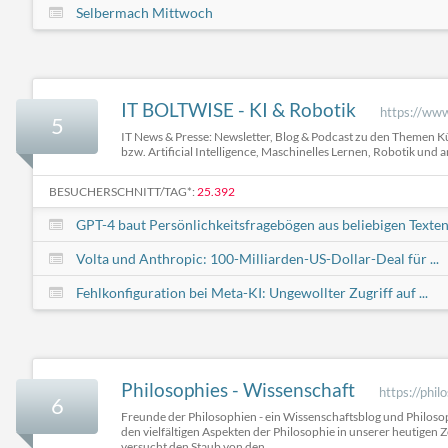
Selbermach Mittwoch
IT BOLTWISE - KI & Robotik
https://www
5
IT News & Presse: Newsletter, Blog & Podcast zu den Themen Kü
bzw. Artificial Intelligence, Maschinelles Lernen, Robotik un
BESUCHERSCHNITT/TAG*:
25.392
GPT-4 baut Persönlichkeitsfragebögen aus beliebigen Texten 
Volta und Anthropic: 100-Milliarden-US-Dollar-Deal für ...
Fehlkonfiguration bei Meta-KI: Ungewollter Zugriff auf ...
Philosophies - Wissenschaft
https://phil
6
Freunde der Philosophien - ein Wissenschaftsblog und Philosop
den vielfältigen Aspekten der Philosophie in unserer heutigen Z
versucht den Staub von den ...