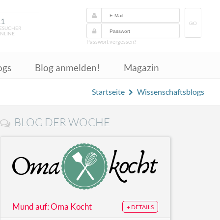
11
GO
ESUCHER
NLINE
Passwort vergessen?
ogs
Blog anmelden!
Magazin
Startseite
Wissenschaftsblogs
BLOG DER WOCHE
Mund auf: Oma Kocht
+ DETAILS