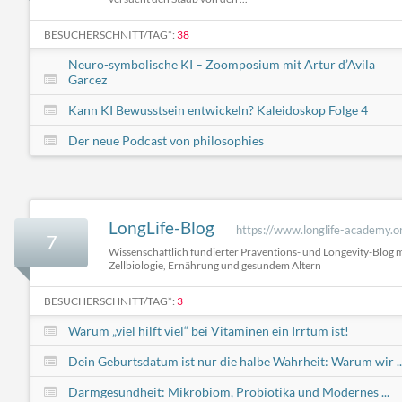
BESUCHERSCHNITT/TAG*:
38
Neuro-symbolische KI – Zoomposium mit Artur d’Avila
Garcez
Kann KI Bewusstsein entwickeln? Kaleidoskop Folge 4
Der neue Podcast von philosophies
LongLife-Blog
https://www.longlife-academy.or
7
Wissenschaftlich fundierter Präventions- und Longevity-Blog m
Zellbiologie, Ernährung und gesundem Altern
BESUCHERSCHNITT/TAG*:
3
Warum „viel hilft viel“ bei Vitaminen ein Irrtum ist!
Dein Geburtsdatum ist nur die halbe Wahrheit: Warum wir ..
Darmgesundheit: Mikrobiom, Probiotika und Modernes ...