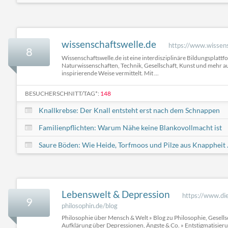
wissenschaftswelle.de
https://www.wissens
8
Wissenschaftswelle.de ist eine interdisziplinäre Bildungsplattf
Naturwissenschaften, Technik, Gesellschaft, Kunst und mehr a
inspirierende Weise vermittelt. Mit ...
BESUCHERSCHNITT/TAG*:
148
Knallkrebse: Der Knall entsteht erst nach dem Schnappen
Familienpflichten: Warum Nähe keine Blankovollmacht ist
Saure Böden: Wie Heide, Torfmoos und Pilze aus Knappheit .
Lebenswelt & Depression
https://www.die
9
philosophin.de/blog
Philosophie über Mensch & Welt » Blog zu Philosophie, Gesells
Aufklärung über Depressionen, Ängste & Co. » Entstigmatisier