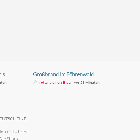
ls
Großbrand im Föhrenwald
urück
uten
rottensteiners Blog
vor
58 Minuten
GUTSCHEINE
Top-Gutscheine
Alle Shops