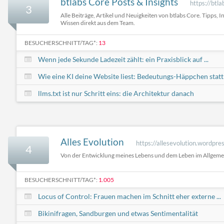
btlabs Core Posts & Insights
https://btla
3
Alle Beiträge, Artikel und Neuigkeiten von btlabs Core. Tipps, I
Wissen direkt aus dem Team.
BESUCHERSCHNITT/TAG*:
13
Wenn jede Sekunde Ladezeit zählt: ein Praxisblick auf ...
Wie eine KI deine Website liest: Bedeutungs-Häppchen statt .
llms.txt ist nur Schritt eins: die Architektur danach
Alles Evolution
https://allesevolution.wordpre
4
Von der Entwicklung meines Lebens und dem Leben im Allgem
BESUCHERSCHNITT/TAG*:
1.005
Locus of Control: Frauen machen im Schnitt eher externe ...
Bikinifragen, Sandburgen und etwas Sentimentalität