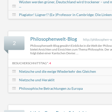
Wüsten werden grüner, Deutschland wird trockener – und m
...
Plagiator! Lügner!? (Ex-)Professor in Cambridge: Die Linken .
Philosophenwelt-Blog
http://philosophen-
2
Philosophenwelt-Blog gewährt Einblicke in die Welt der Philos
bietet Ansichten und Einsichten zum Thema Philosophie. Der a
folgt dabei einer Kantschen Devise: ...
BESUCHERSCHNITT/TAG*:
4
Nietzsche und die ewige Wiederkehr des Gleichen
Nietzsche und Heraklit
Philosophische Betrachtungen zu Europa