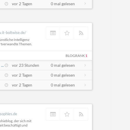
vor 2 Tagen
0 mal gelesen
.it-boltwise.de/
nstliche Intelligenz
d artverwandte Themen.
BLOGRANK
1
...
vor 23 Stunden
0 mal gelesen
vor 2 Tagen
0 mal gelesen
vor 2 Tagen
0 mal gelesen
osophies.de
hieblog, der sich mit
eit beschäftigt und