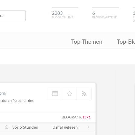
2283
6
BLOGS ONLINE
BLOGS WARTEND
B
O
Top-Themen
Top-Bl
.org/
ft durch Personen des
BLOGRANK
1571
vor 5 Stunden
0 mal gelesen