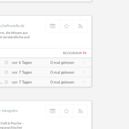
chaftswelle.de
orm, die Wissen aus
uf verständliche und
BLOGRANK
91
vor 6 Tagen
0 mal gelesen
vor 7 Tagen
0 mal gelesen
..
vor 7 Tagen
0 mal gelesen
-inkognito-
chaft & Psyche –
ung psychischer