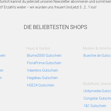
türlich kannst du jederzeit unseren Newsletter abonnieren und somit kei
? Erzähl’s weiter – wir würden uns freuen! Und jetzt 3…2…1 los!
DIE BELIEBTESTEN SHOPS
Haus & Garten
Medien & Unterha
hein
Blume2000 Gutschein
Buecher.de Gutsc
FloraPrima Gutschein
ein
Valentins Gutschein
in
Hagebau Gutschein
Mobilfunk, Intern
HSE24 Gutschein
Unitymedia Gutsc
Congstar Gutsch
1&1 Gutschein