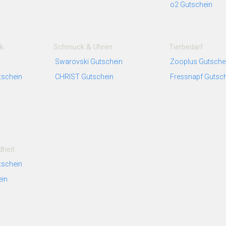
o2 Gutschein
k
Schmuck & Uhren
Tierbedarf
Swarovski Gutschein
Zooplus Gutsche
schein
CHRIST Gutschein
Fressnapf Gutsc
heit
tschein
ein