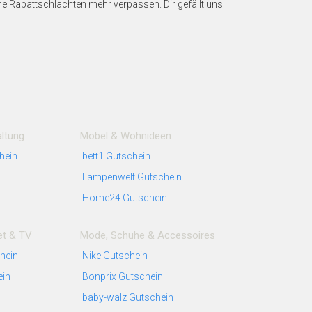
ne Rabattschlachten mehr verpassen. Dir gefällt uns
ltung
Möbel & Wohnideen
hein
bett1 Gutschein
Lampenwelt Gutschein
Home24 Gutschein
et & TV
Mode, Schuhe & Accessoires
hein
Nike Gutschein
ein
Bonprix Gutschein
baby-walz Gutschein