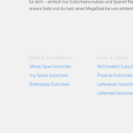
für dich – einfach nur Gutscheine nutzen und Sparen! Na
unsere Seite und du hast einen MegaDeal bei uns entdeckt
Brillen & Kontaktlinsen
Essen & Trinken
Mister Spex Gutschein
McDonald’s Gutsc
my-Spexx Gutschein
Pizza.de Gutschein
Brillenplatz Gutschein
Lieferando Gutsch
Lieferheld Gutsche