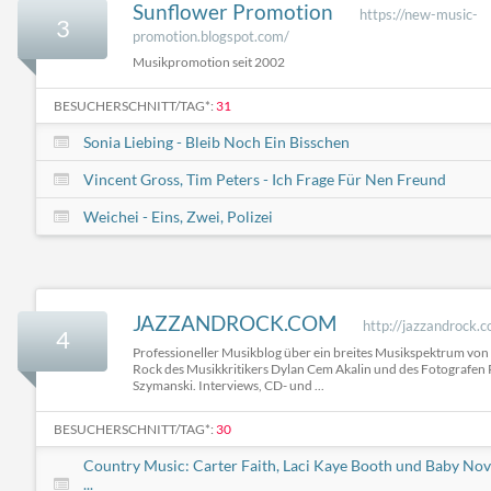
Sunflower Promotion
https://new-music-
3
promotion.blogspot.com/
Musikpromotion seit 2002
BESUCHERSCHNITT/TAG*:
31
Sonia Liebing - Bleib Noch Ein Bisschen
Vincent Gross, Tim Peters - Ich Frage Für Nen Freund
Weichei - Eins, Zwei, Polizei
JAZZANDROCK.COM
http://jazzandrock.
4
Professioneller Musikblog über ein breites Musikspektrum von 
Rock des Musikkritikers Dylan Cem Akalin und des Fotografen
Szymanski. Interviews, CD- und ...
BESUCHERSCHNITT/TAG*:
30
Country Music: Carter Faith, Laci Kaye Booth und Baby No
...