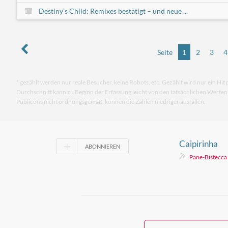
Destiny’s Child: Remixes bestätigt – und neue ...
Seite
1
2
3
4
* gezählt werden nur reale Besucher, keine Robots, etc. Gezählt wird nur ein Hit 
Durchschnitt kann zu Beginn der Erfassung leicht von den tatsächlichen Werte
Publicons nicht ordnungsgemäß, können die Zahlen niedriger ausfallen.
Caipirinha
ABONNIEREN
Pane-Bistecca