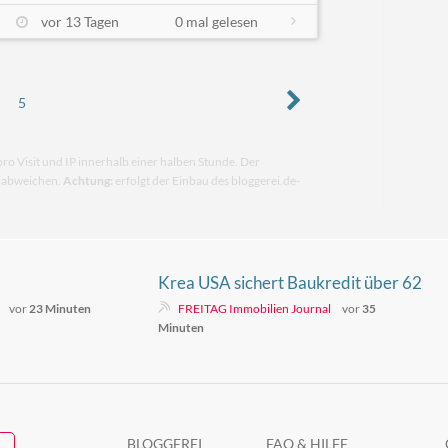
vor 13 Tagen
0 mal gelesen
5
pro Visit und IP innerhalb einer halben Stunde. Der
n abweichen.
Achtung:
erfolgt der Einbau des bloggerei.de-
Krea USA sichert Baukredit über 62
Millionen Dollar für Mietobjekt in
vor
23 Minuten
FREITAG Immobilien Journal
vor
35
Lauderhill, Florida
Minuten
BLOGGEREI
FAQ & HILFE