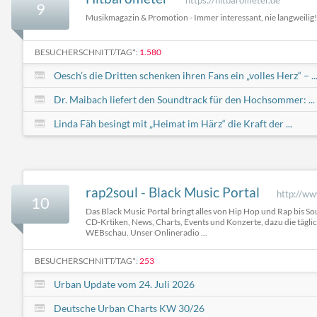
9
Musikmagazin & Promotion - Immer interessant, nie langweilig!
BESUCHERSCHNITT/TAG*:
1.580
Oesch’s die Dritten schenken ihren Fans ein „volles Herz“ – ..
Dr. Maibach liefert den Soundtrack für den Hochsommer: ...
Linda Fäh besingt mit „Heimat im Härz“ die Kraft der ...
rap2soul - Black Music Portal
http://ww
10
Das Black Music Portal bringt alles von Hip Hop und Rap bis So
CD-Krtiken, News, Charts, Events und Konzerte, dazu die tägli
WEBschau. Unser Onlineradio ...
BESUCHERSCHNITT/TAG*:
253
Urban Update vom 24. Juli 2026
Deutsche Urban Charts KW 30/26