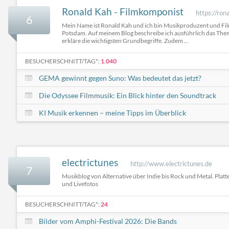
Ronald Kah - Filmkomponist
https://ron
6
Mein Name ist Ronald Kah und ich bin Musikproduzent und Fi
Potsdam. Auf meinem Blog beschreibe ich ausführlich das Th
erkläre die wichtigsten Grundbegriffe. Zudem ...
BESUCHERSCHNITT/TAG*:
1.040
GEMA gewinnt gegen Suno: Was bedeutet das jetzt?
Die Odyssee Filmmusik: Ein Blick hinter den Soundtrack
KI Musik erkennen – meine Tipps im Überblick
electrictunes
http://www.electrictunes.de
7
Musikblog von Alternative über Indie bis Rock und Metal. Platt
und Livefotos
BESUCHERSCHNITT/TAG*:
24
Bilder vom Amphi-Festival 2026: Die Bands