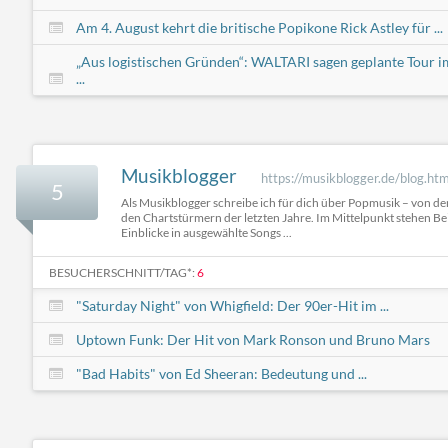
Am 4. August kehrt die britische Popikone Rick Astley für ...
„Aus logistischen Gründen“: WALTARI sagen geplante Tour i
...
Musikblogger
https://musikblogger.de/blog.htm
5
Als Musikblogger schreibe ich für dich über Popmusik – von de
den Chartstürmern der letzten Jahre. Im Mittelpunkt stehen Beit
Einblicke in ausgewählte Songs ...
BESUCHERSCHNITT/TAG*:
6
"Saturday Night" von Whigfield: Der 90er-Hit im ...
Uptown Funk: Der Hit von Mark Ronson und Bruno Mars
"Bad Habits" von Ed Sheeran: Bedeutung und ...