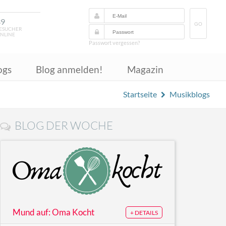
39
GO
ESUCHER
NLINE
Passwort vergessen?
ogs
Blog anmelden!
Magazin
Startseite
Musikblogs
BLOG DER WOCHE
Mund auf: Oma Kocht
+ DETAILS