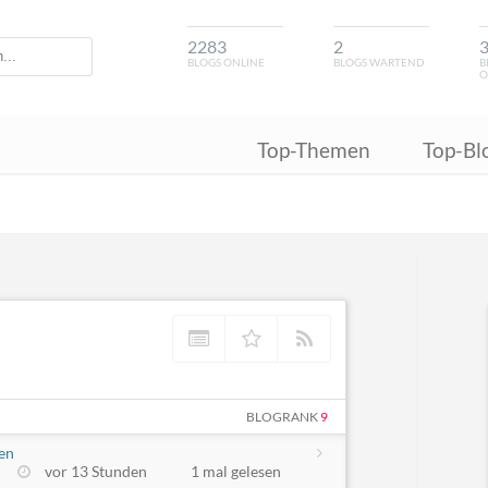
2283
2
BLOGS ONLINE
BLOGS WARTEND
B
O
Top-Themen
Top-Bl
BLOGRANK
9
en
vor 13 Stunden
1 mal gelesen