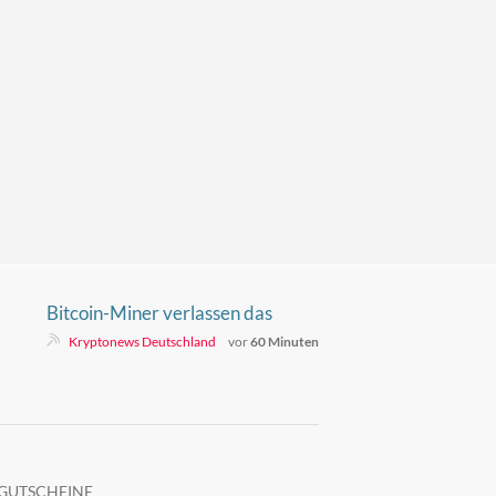
Bitcoin-Miner verlassen das
Netzwerk – Auswirkungen auf den
Kryptonews Deutschland
vor
60 Minuten
BTC-Kurs?
GUTSCHEINE