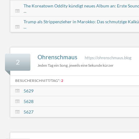
The Koreatown Oddity kündigt neues Album an: Erste Soun
...
Trump als Strippenzieher in Marokko: Das schmutzige Kalkü
...
Ohrenschmaus
https://ohrenschmaus.blog
2
Jeden Tag ein Song, jeweils eine Sekunde kürzer
BESUCHERSCHNITT/TAG*:
2
5629
5628
5627