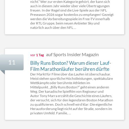
nicht.“ Wer zur ersten Kategorie gehört, der kann sich
auch in diesem Jahr wieder über viele Übertragungen
freuen. In der Regel sind die Live-Spiele aus der NFL
Preseason 2026 sogar kostenlos zu empfangen! Gezeigt
werden die Vorbereitungsspiele im Free-TV innerhalb
der RTL Gruppe, beim neuen Anbieter Sky und
natürlich auch über den NFL ...
auf Sports Insider Magazin
vor
1 Tag
11
Billy Runs Boston? Warum dieser Lauf-
Film Marathonläufer berühren dürfte
Der Markt für Filme über das Laufen ist überschaubar.
Meist stehen sportliche Höchstleistungen, spektakuläre
Wettkämpfe oder berühmte Athleten im
Mittelpunkt. „Billy Runs Boston?“ geht einen anderen
Weg. Der kanadische Spielfilm von Regisseur und
Autor Tony Marra erzählt die Geschichte eines Läufers,
der versucht, sich für den legendären Boston Marathon
zu qualifizieren. Doch schnell wird klar: Die eigentliche
Herausforderung liegt nicht auf der Straße, sondern im
privaten Umfeld. Familie, ...