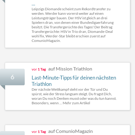
...
Leipzigs Diomande scheint zum Rekordtransfer zu
werden. Werder kann vorerst weiter auf einen
Leistungsträger bauen. Der HSV ist gleich an drei
Spielern dran, von denen einer Bundesligaerfahrung
besitzt. Die Transfergerüchte des Tages! Der Beitrag
Transfergerüchte: HSV in Trio dran, Diomande-Deal
wohl fix, Werder-Star bleibt erschien zuerst auf
ComunioMagazin.
auf Mission Triathlon
vor
1 Tag
6
Last-Minute-Tipps für deinen nächsten
Triathlon
Der nächste Wettkampf steht vor der Tür und Du
spürst, wie der Stress langsam steigt. Du fragst Dich,
woran Du noch Denken musst oder was du tun kannst.
Besonders, wenn ... Mehr zum Artikel
auf ComunioMagazin
vor
1 Tag