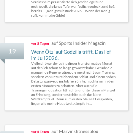
Vereinsheim präsentierte sich geschniegelt und
gestriegelt, die lange Tafel war festlich gedeckt und ließ
bereits … „Königsfrühstück 2026 – Wenn der König
ruft, kommt die Gilde!
auf Sports Insider Magazin
vor
5 Tagen
19
Wenn Ötzi auf Godzilla trifft. Das lief
im Juli 2026.
Vielleicht war der Juli ja dieser transformative Monat
auf den ich schon so lange gewartet habe. Gerade die
mangelnde Regeneration, die meist nicht vom Training,
sondern von unzureichendem Schlaf und einem hohen
Belastungsniveau im Job herrührte, machte mir in den
ersten Monaten zu schaffen. Aber auch die
Trainingsmotivation litt nicht nur unter diesem Mangel
an Erholung, sondern es fehlte auch das klare
Wettkampfziel. Denn zum ersten Mal seit Ewigkeiten,
liegen alle meine Hauptwettkämpfe in ...
auf Marvinsfitnessblog
vor
5 Tagen