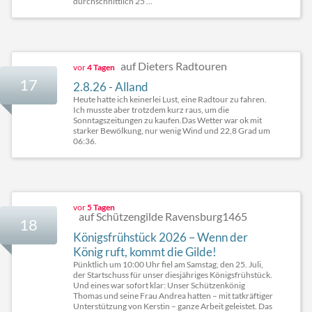
durchschnittlich 25 ...
auf Dieters Radtouren
vor
4 Tagen
17
2.8.26 - Alland
Heute hatte ich keinerlei Lust, eine Radtour zu fahren.
Ich musste aber trotzdem kurz raus, um die
Sonntagszeitungen zu kaufen.Das Wetter war ok mit
starker Bewölkung, nur wenig Wind und 22,8 Grad um
06:36.
vor
5 Tagen
auf Schützengilde Ravensburg1465
18
Königsfrühstück 2026 – Wenn der
König ruft, kommt die Gilde!
Pünktlich um 10:00 Uhr fiel am Samstag, den 25. Juli,
der Startschuss für unser diesjähriges Königsfrühstück.
Und eines war sofort klar: Unser Schützenkönig
Thomas und seine Frau Andrea hatten – mit tatkräftiger
Unterstützung von Kerstin – ganze Arbeit geleistet. Das