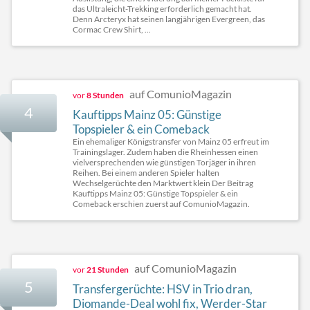
das Ultraleicht-Trekking erforderlich gemacht hat.
Denn Arcteryx hat seinen langjährigen Evergreen, das
Cormac Crew Shirt, ...
auf ComunioMagazin
vor
8 Stunden
4
Kauftipps Mainz 05: Günstige
Topspieler & ein Comeback
Ein ehemaliger Königstransfer von Mainz 05 erfreut im
Trainingslager. Zudem haben die Rheinhessen einen
vielversprechenden wie günstigen Torjäger in ihren
Reihen. Bei einem anderen Spieler halten
Wechselgerüchte den Marktwert klein Der Beitrag
Kauftipps Mainz 05: Günstige Topspieler & ein
Comeback erschien zuerst auf ComunioMagazin.
auf ComunioMagazin
vor
21 Stunden
5
Transfergerüchte: HSV in Trio dran,
Diomande-Deal wohl fix, Werder-Star