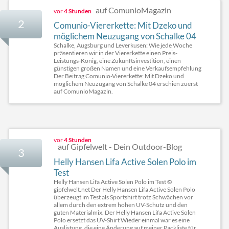
auf ComunioMagazin
vor
4 Stunden
2
Comunio-Viererkette: Mit Dzeko und
möglichem Neuzugang von Schalke 04
Schalke, Augsburg und Leverkusen: Wie jede Woche
präsentieren wir in der Viererkette einen Preis-
Leistungs-König, eine Zukunftsinvestition, einen
günstigen großen Namen und eine Verkaufsempfehlung
Der Beitrag Comunio-Viererkette: Mit Dzeko und
möglichem Neuzugang von Schalke 04 erschien zuerst
auf ComunioMagazin.
vor
4 Stunden
auf Gipfelwelt - Dein Outdoor-Blog
3
Helly Hansen Lifa Active Solen Polo im
Test
Helly Hansen Lifa Active Solen Polo im Test ©
gipfelwelt.net Der Helly Hansen Lifa Active Solen Polo
überzeugt im Test als Sportshirt trotz Schwächen vor
allem durch den extrem hohen UV-Schutz und den
guten Materialmix. Der Helly Hansen Lifa Active Solen
Polo ersetzt das UV-Shirt Wieder einmal war es eine
Auslistung, die eine Änderung auf meiner Packliste für