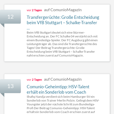
auf ComunioMagazin
vor
2 Tagen
12
Transfergerüchte: Große Entscheidung
beim VfB Stuttgart – Schalke-Transfer
...
Beim VfB Stuttgart deutet sich eine Stürmer-
Entscheidung an. Der FC Schalke 04 verstärkt sich mit
einem Bundesliga-Spieler. Der FC Augsburg gibt einen
Leistungsträger ab. Das sind die Transfergerüchte des
Tages! Der Beitrag Transfergerüchte: Große
Entscheidung beim VfB Stuttgart – Schalke-Transfer
naht erschien zuerst auf ComunioMagazin.
auf ComunioMagazin
vor
2 Tagen
13
Comunio-Geheimtipp: HSV-Talent
erhält ein Sonderlob vom Coach
Shafiq Nandja verdient sich beim Hamburger SV ein
Sonderlob von Trainer Merlin Polzin. Gelingt dem HSV-
Youngster jetzt der nächste Schritt zum Bundesliga-
Profi Der Beitrag Comunio-Geheimtipp: HSV-Talent
erhält ein Sonderlob vom Coach erschien zuerst auf