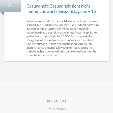
20
Gesundheit: Gesundheit sieht nicht
immer aus wie Fitness-Instagram – 15
...
Wenn man sich durch Social Media scrollt, könnte man
schnell den Eindruck bekommen, Gesundheit hätte eine
ganz bestimmte Optik: definierte Bauchmuskeln,
makellose Haut, perfekt vorbereitete Meal-Prep-Boxen,
grüne Smoothies, tägliche 10.000 Schritte, eiskalte
Morgenroutine und natürlich ein Workout noch vor
Sonnenaufgang. Klingt beeindruckend. Aber auch
ziemlich anstrengend. Die Wahrheit ist: Gesundheit
sieht im echten Leben oft viel unspektakulärer aus. Sie
ist nicht immer sichtbar. ...
BLOGGEREI
Top-Themen