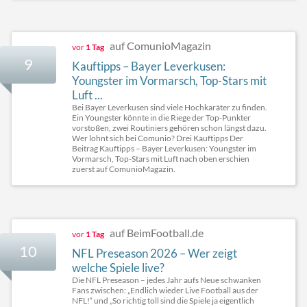
auf ComunioMagazin
vor
1 Tag
9
Kauftipps – Bayer Leverkusen:
Youngster im Vormarsch, Top-Stars mit
Luft ...
Bei Bayer Leverkusen sind viele Hochkaräter zu finden.
Ein Youngster könnte in die Riege der Top-Punkter
vorstoßen, zwei Routiniers gehören schon längst dazu.
Wer lohnt sich bei Comunio? Drei Kauftipps Der
Beitrag Kauftipps – Bayer Leverkusen: Youngster im
Vormarsch, Top-Stars mit Luft nach oben erschien
zuerst auf ComunioMagazin.
auf BeimFootball.de
vor
1 Tag
10
NFL Preseason 2026 – Wer zeigt
welche Spiele live?
Die NFL Preseason – jedes Jahr aufs Neue schwanken
Fans zwischen: „Endlich wieder Live Football aus der
NFL!“ und „So richtig toll sind die Spiele ja eigentlich