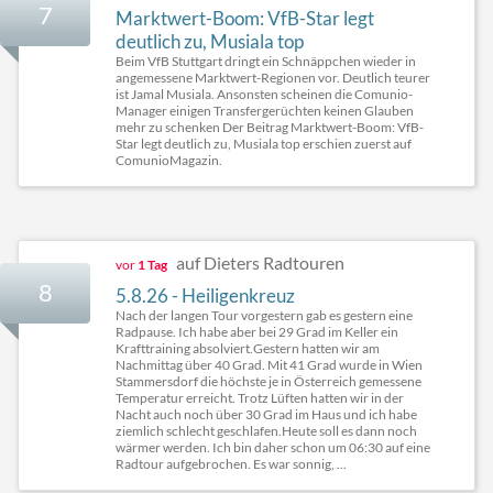
7
Marktwert-Boom: VfB-Star legt
deutlich zu, Musiala top
Beim VfB Stuttgart dringt ein Schnäppchen wieder in
angemessene Marktwert-Regionen vor. Deutlich teurer
ist Jamal Musiala. Ansonsten scheinen die Comunio-
Manager einigen Transfergerüchten keinen Glauben
mehr zu schenken Der Beitrag Marktwert-Boom: VfB-
Star legt deutlich zu, Musiala top erschien zuerst auf
ComunioMagazin.
auf Dieters Radtouren
vor
1 Tag
8
5.8.26 - Heiligenkreuz
Nach der langen Tour vorgestern gab es gestern eine
Radpause. Ich habe aber bei 29 Grad im Keller ein
Krafttraining absolviert.Gestern hatten wir am
Nachmittag über 40 Grad. Mit 41 Grad wurde in Wien
Stammersdorf die höchste je in Österreich gemessene
Temperatur erreicht. Trotz Lüften hatten wir in der
Nacht auch noch über 30 Grad im Haus und ich habe
ziemlich schlecht geschlafen.Heute soll es dann noch
wärmer werden. Ich bin daher schon um 06:30 auf eine
Radtour aufgebrochen. Es war sonnig, ...