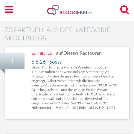
TOPAKTUELL AUS DER KATEGORIE
SPORTBLOGS
auf Dieters Radtouren
vor
4 Stunden
1
6.8.26 - Sooss
Unser Plan für heute war eine Wanderung auf den
1.523 m hohen Sonnwendstein am Semmering. Ab
Mittag sind in den Bergen allerdings schwere Gewitter
angesagt. Daher verschoben wir die Tour auf
Samstag.Aus diesem Grund bin ich erst um 09:18 bei 30
Grad losgefahren - und das war ein Fehler. Es war
unerträglich heiß mit duchschnittlich 31,8 Grad, dazu
extrem schwül und ein starker Nordwestwind mit
Gegenwind in 62,1% der Zeit.33 km in 1h 40 - 703
Höhenmeter - 19,4 km/h - 104 Puls - 165 W NP - 1.221
...