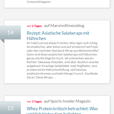
ComunioMagazin.
auf Marvinsfitnessblog
vor
2 Tagen
14
Rezept: Asiatische Salatwraps mit
Hähnchen
Ihr habt Lust auf etwas Frisches, Würziges und richtig
Aromatisches, aber keine Lust auf schweres Fast Food
oder den nächsten Standard-Wrap aus Weizentortilla?
Dann sind diese asiatischen Salatwraps mit Hähnchen
genau das Richtige für Euch. Sie schmecken wie ein
leichter Takeaway-Klassiker, sind aber deutlich smarter
aufgebaut! Knackige Salatblätter statt Teigfladen, eine
proteinreiche Hähnchenfüllung, viel Gemüse,
asiatische Aromen und jede Menge Crunch. Das Beste
daran: Diese Wraps ...
auf Sports Insider Magazin
vor
3 Tagen
15
Whey Protein kritisch betrachtet: Was
wirklich hinter dem beliebten ...