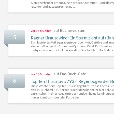
Klempnerbrüder erneut auf ein großes Abenteuer – und diesmal gl
rasanter und ausgesprochen gut ...
auf Bücherversum
vor
14 Stunden
5
Ragnar Brausewind: Ein Sturm zieht auf (Ban
Ein illustriertes Wikingerabenteuer über Mut, Gefühle und inn
kleinen, Wikingerdorf zwischen Fjord und Wald. Er träumt von
mutig zu sein wie die Helden aus alten Geschichten. Doch als er
auf Das Buch-Cafe
vor
14 Stunden
6
Top Ten Thursday #793 ~ Regenbogen der Bu
Diese Woche beim Top Ten Thursday geht es um das Thema "Zeig
also 10 Buchtitel = 10 Farben" Mehr dazu könnt ihr hier bei 
Durchsehen meiner Regale für das heutige Thema ist mir aufgef
immer identisch ist mit der Farbe des