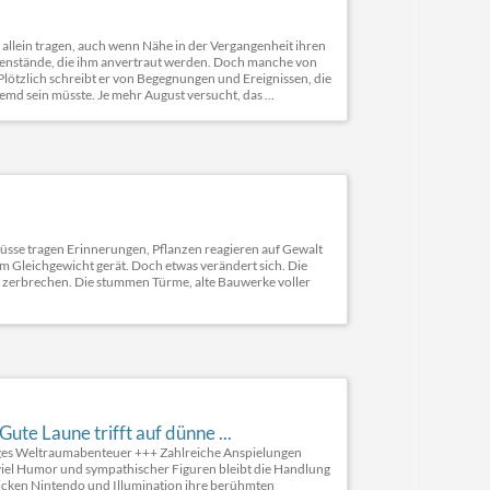
 allein tragen, auch wenn Nähe in der Vergangenheit ihren
Gegenstände, die ihm anvertraut werden. Doch manche von
lötzlich schreibt er von Begegnungen und Ereignissen, die
remd sein müsste. Je mehr August versucht, das ...
. Flüsse tragen Erinnerungen, Pflanzen reagieren auf Gewalt
em Gleichgewicht gerät. Doch etwas verändert sich. Die
 zerbrechen. Die stummen Türme, alte Bauwerke voller
ute Laune trifft auf dünne ...
tiges Weltraumabenteuer +++ Zahlreiche Anspielungen
 viel Humor und sympathischer Figuren bleibt die Handlung
hicken Nintendo und Illumination ihre berühmten