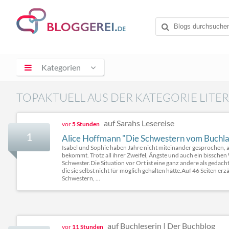
Kategorien
TOPAKTUELL AUS DER KATEGORIE LITE
auf Sarahs Lesereise
vor
5 Stunden
1
Alice Hoffmann "Die Schwestern vom Buchl
Isabel und Sophie haben Jahre nicht miteinander gesprochen, al
bekommt. Trotz all ihrer Zweifel, Ängste und auch ein bisschen W
Schwester.Die Situation vor Ort ist eine ganz andere als gedacht
die sie selbst nicht für möglich gehalten hätte.Auf 46 Seiten e
Schwestern, ...
auf Buchleserin | Der Buchblog
vor
11 Stunden