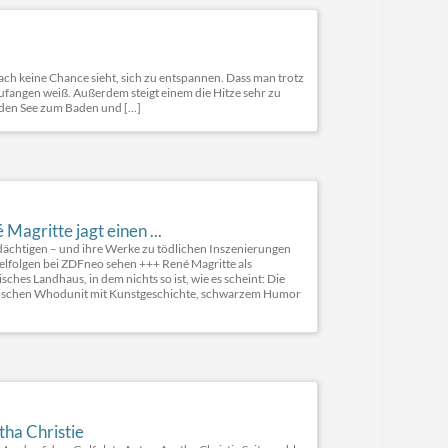
ach keine Chance sieht, sich zu entspannen. Dass man trotz
zufangen weiß. Außerdem steigt einem die Hitze sehr zu
 den See zum Baden und […]
Magritte jagt einen ...
dächtigen – und ihre Werke zu tödlichen Inszenierungen
elfolgen bei ZDFneo sehen +++ René Magritte als
hes Landhaus, in dem nichts so ist, wie es scheint: Die
lassischen Whodunit mit Kunstgeschichte, schwarzem Humor
tha Christie