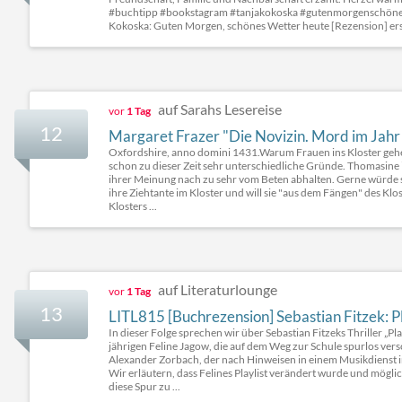
#buchtipp #bookstagram #tanjakokoska #gutenmorgenschönes
Kokoska: Guten Morgen, schönes Wetter heute [Rezension] ersc
auf Sarahs Lesereise
vor
1 Tag
12
Margaret Frazer "Die Novizin. Mord im Jah
Oxfordshire, anno domini 1431.Warum Frauen ins Kloster gehen
schon zu dieser Zeit sehr unterschiedliche Gründe. Thomasine i
ihrer Meinung nach zu sehr vom Beten abhalten. Gerne würde si
ihre Ziehtante im Kloster und will sie "aus dem Fängen" des Klos
Klosters ...
auf Literaturlounge
vor
1 Tag
13
LITL815 [Buchrezension] Sebastian Fitzek: Pl
In dieser Folge sprechen wir über Sebastian Fitzeks Thriller „Pl
jährigen Feline Jagow, die auf dem Weg zur Schule spurlos vers
Alexander Zorbach, der nach Hinweisen in einem Musikdienst im 
Wir erläutern, dass Felines Playlist verändert wurde und mögli
diese Spur zu ...