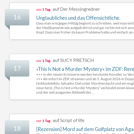
auf Der Messingredner
vor
1 Tag
16
Unglaubliches und das Offensichtliche.
Dass man erst gegen Mittag beginnt zu schreiben, weil man einf
der Medikamente wie aufgedreht ist und gar nichts mit sich an
Kopf. Dass man früher da kaum Probleme hatte und einfach an
auf SUCY PRETSCH
vor
1 Tag
17
»This Is Not a Murder Mystery« im ZDF: René 
+++ In der neuen Krimiserie werden berühmte Künstler zu Ver
+++ Ab sofort im ZDF streamen und ab 5. August 2026 in Dopp
Hobbydetektiv, Salvador Dalí unter Mordverdacht und ein englisc
neue Serie „This Is Not a Murder Mystery“ verbindet einen k
und der extravaganten Bildwelt des ...
auf Script of life
vor
1 Tag
18
[Rezension] Mord auf dem Golfplatz von Aga