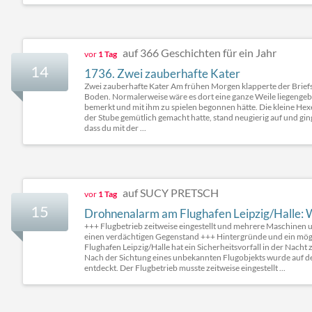
auf 366 Geschichten für ein Jahr
vor
1 Tag
14
1736. Zwei zauberhafte Kater
Zwei zauberhafte Kater Am frühen Morgen klapperte der Briefsc
Boden. Normalerweise wäre es dort eine ganze Weile liegengebl
bemerkt und mit ihm zu spielen begonnen hätte. Die kleine Hexe,
der Stube gemütlich gemacht hatte, stand neugierig auf und ging 
dass du mit der ...
auf SUCY PRETSCH
vor
1 Tag
15
Drohnenalarm am Flughafen Leipzig/Halle: Wa
+++ Flugbetrieb zeitweise eingestellt und mehrere Maschinen 
einen verdächtigen Gegenstand +++ Hintergründe und ein mö
Flughafen Leipzig/Halle hat ein Sicherheitsvorfall in der Nac
Nach der Sichtung eines unbekannten Flugobjekts wurde auf 
entdeckt. Der Flugbetrieb musste zeitweise eingestellt ...