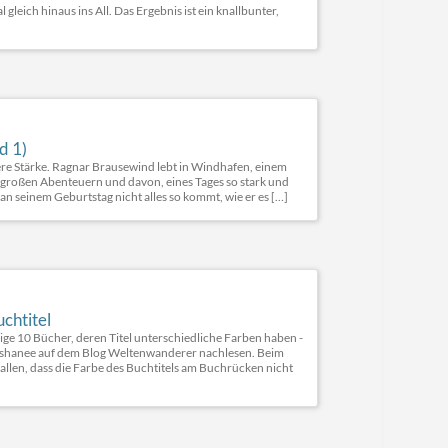
eich hinaus ins All. Das Ergebnis ist ein knallbunter,
d 1)
ere Stärke. Ragnar Brausewind lebt in Windhafen, einem
 großen Abenteuern und davon, eines Tages so stark und
 an seinem Geburtstag nicht alles so kommt, wie er es […]
chtitel
e 10 Bücher, deren Titel unterschiedliche Farben haben -
Aleshanee auf dem Blog Weltenwanderer nachlesen. Beim
allen, dass die Farbe des Buchtitels am Buchrücken nicht