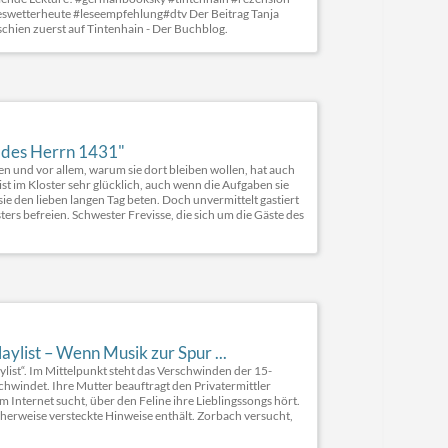
wetterheute #leseempfehlung#dtv Der Beitrag Tanja
hien zuerst auf Tintenhain - Der Buchblog.
r des Herrn 1431"
 und vor allem, warum sie dort bleiben wollen, hat auch
st im Kloster sehr glücklich, auch wenn die Aufgaben sie
e den lieben langen Tag beten. Doch unvermittelt gastiert
ters befreien. Schwester Frevisse, die sich um die Gäste des
aylist – Wenn Musik zur Spur ...
aylist“. Im Mittelpunkt steht das Verschwinden der 15-
chwindet. Ihre Mutter beauftragt den Privatermittler
Internet sucht, über den Feline ihre Lieblingssongs hört.
cherweise versteckte Hinweise enthält. Zorbach versucht,