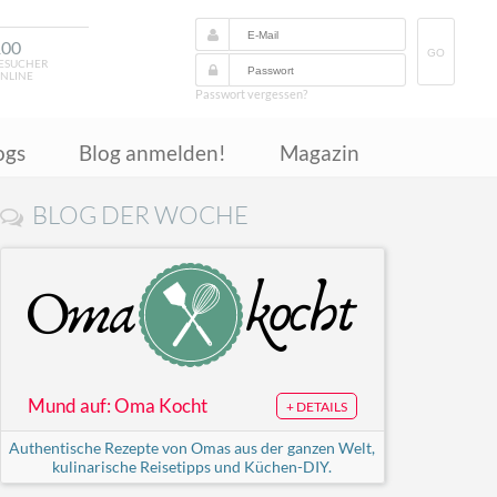
100
GO
ESUCHER
NLINE
Passwort vergessen?
ogs
Blog anmelden!
Magazin
BLOG DER WOCHE
Mund auf: Oma Kocht
+ DETAILS
Authentische Rezepte von Omas aus der ganzen Welt,
kulinarische Reisetipps und Küchen-DIY.