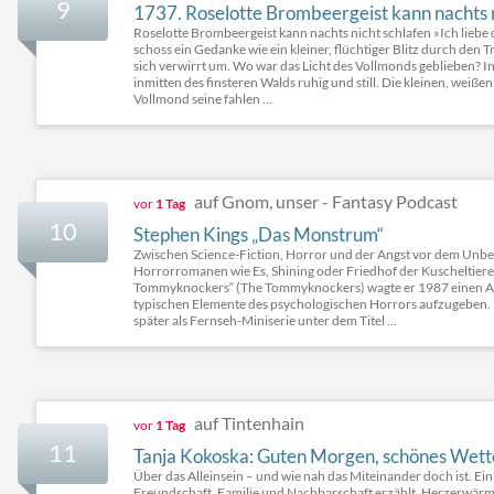
9
1737. Roselotte Brombeergeist kann nachts n
Roselotte Brombeergeist kann nachts nicht schlafen »Ich lieb
schoss ein Gedanke wie ein kleiner, flüchtiger Blitz durch den
sich verwirrt um. Wo war das Licht des Vollmonds geblieben? I
inmitten des finsteren Walds ruhig und still. Die kleinen, weiß
Vollmond seine fahlen ...
auf Gnom, unser - Fantasy Podcast
vor
1 Tag
10
Stephen Kings „Das Monstrum“
Zwischen Science-Fiction, Horror und der Angst vor dem Unbek
Horrorromanen wie Es, Shining oder Friedhof der Kuscheltier
Tommyknockers“ (The Tommyknockers) wagte er 1987 einen Ausf
typischen Elemente des psychologischen Horrors aufzugeben.
später als Fernseh-Miniserie unter dem Titel ...
auf Tintenhain
vor
1 Tag
11
Tanja Kokoska: Guten Morgen, schönes Wette
Über das Alleinsein – und wie nah das Miteinander doch ist. E
Freundschaft, Familie und Nachbarschaft erzählt. Herzerwär