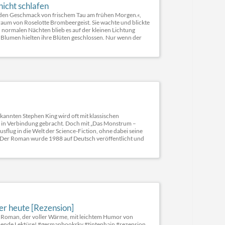
icht schlafen
e den Geschmack von frischem Tau am frühen Morgen.«,
 Traum von Roselotte Brombeergeist. Sie wachte und blickte
n normalen Nächten blieb es auf der kleinen Lichtung
en Blumen hielten ihre Blüten geschlossen. Nur wenn der
annten Stephen King wird oft mit klassischen
e in Verbindung gebracht. Doch mit „Das Monstrum –
lug in die Welt der Science-Fiction, ohne dabei seine
 Der Roman wurde 1988 auf Deutsch veröffentlicht und
r heute [Rezension]
in Roman, der voller Wärme, mit leichtem Humor von
mende Lektüre! #germanbooksky #tintenhain #rezension