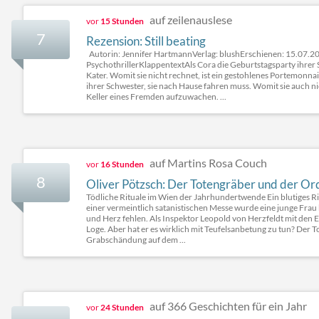
auf zeilenauslese
vor
15 Stunden
7
Rezension: Still beating
Autorin: Jennifer HartmannVerlag: blushErschienen: 15.07.20
PsychothrillerKlappentextAls Cora die Geburtstagsparty ihrer S
Kater. Womit sie nicht rechnet, ist ein gestohlenes Portemonn
ihrer Schwester, sie nach Hause fahren muss. Womit sie auch nic
Keller eines Fremden aufzuwachen. ...
auf Martins Rosa Couch
vor
16 Stunden
8
Oliver Pötzsch: Der Totengräber und der Ord
Tödliche Rituale im Wien der Jahrhundertwende Ein blutiges R
einer vermeintlich satanistischen Messe wurde eine junge Frau
und Herz fehlen. Als Inspektor Leopold von Herzfeldt mit den E
Loge. Aber hat er es wirklich mit Teufelsanbetung zu tun? Der
Grabschändung auf dem ...
auf 366 Geschichten für ein Jahr
vor
24 Stunden