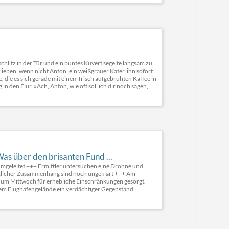
hlitz in der Tür und ein buntes Kuvert segelte langsam zu
ieben, wenn nicht Anton, ein weißgrauer Kater, ihn sofort
 die es sich gerade mit einem frisch aufgebrühten Kaffee in
in den Flur. »Ach, Anton, wie oft soll ich dir noch sagen,
s über den brisanten Fund ...
umgeleitet +++ Ermittler untersuchen eine Drohne und
glicher Zusammenhang sind noch ungeklärt +++ Am
ht zum Mittwoch für erhebliche Einschränkungen gesorgt.
dem Flughafengelände ein verdächtiger Gegenstand