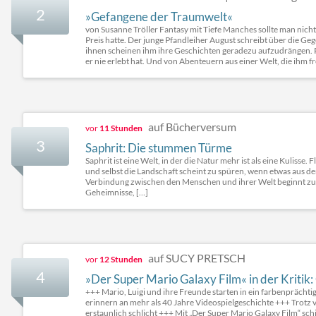
2
»Gefangene der Traumwelt«
von Susanne Tröller Fantasy mit Tiefe Manches sollte man nicht
Preis hatte. Der junge Pfandleiher August schreibt über die 
ihnen scheinen ihm ihre Geschichten geradezu aufzudrängen. P
er nie erlebt hat. Und von Abenteuern aus einer Welt, die ihm f
auf Bücherversum
vor
11 Stunden
3
Saphrit: Die stummen Türme
Saphrit ist eine Welt, in der die Natur mehr ist als eine Kulisse
und selbst die Landschaft scheint zu spüren, wenn etwas aus d
Verbindung zwischen den Menschen und ihrer Welt beginnt zu
Geheimnisse, […]
auf SUCY PRETSCH
vor
12 Stunden
4
»Der Super Mario Galaxy Film« in der Kritik: G
+++ Mario, Luigi und ihre Freunde starten in ein farbenpräch
erinnern an mehr als 40 Jahre Videospielgeschichte +++ Trotz
erstaunlich schlicht +++ Mit „Der Super Mario Galaxy Film“ sc