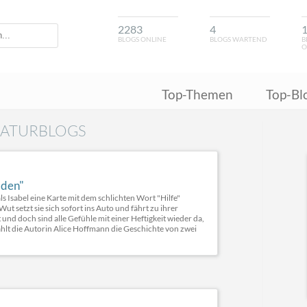
2283
4
BLOGS ONLINE
BLOGS WARTEND
B
O
Top-Themen
Top-Bl
RATURBLOGS
aden"
s Isabel eine Karte mit dem schlichten Wort "Hilfe"
ut setzt sie sich sofort ins Auto und fährt zu ihrer
 und doch sind alle Gefühle mit einer Heftigkeit wieder da,
rzählt die Autorin Alice Hoffmann die Geschichte von zwei