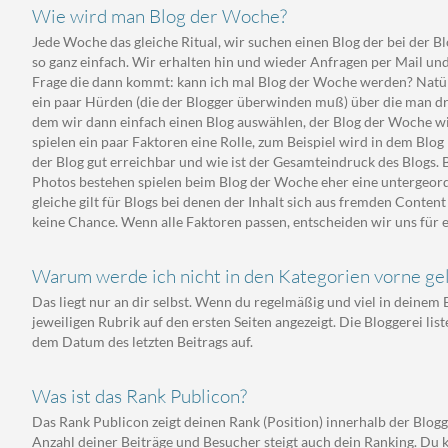
Wie wird man Blog der Woche?
Jede Woche das gleiche Ritual, wir suchen einen Blog der bei der Bl
so ganz einfach. Wir erhalten hin und wieder Anfragen per Mail und
Frage die dann kommt: kann ich mal Blog der Woche werden? Natürl
ein paar Hürden (die der Blogger überwinden muß) über die man drü
dem wir dann einfach einen Blog auswählen, der Blog der Woche wi
spielen ein paar Faktoren eine Rolle, zum Beispiel wird in dem Blog r
der Blog gut erreichbar und wie ist der Gesamteindruck des Blogs. B
Photos bestehen spielen beim Blog der Woche eher eine untergeordn
gleiche gilt für Blogs bei denen der Inhalt sich aus fremden Cont
keine Chance. Wenn alle Faktoren passen, entscheiden wir uns für e
Warum werde ich nicht in den Kategorien vorne gel
Das liegt nur an dir selbst. Wenn du regelmäßig und viel in deinem B
jeweiligen Rubrik auf den ersten Seiten angezeigt. Die Bloggerei li
dem Datum des letzten Beitrags auf.
Was ist das Rank Publicon?
Das Rank Publicon zeigt deinen Rank (Position) innerhalb der Blogg
Anzahl deiner Beiträge und Besucher steigt auch dein Ranking. Du