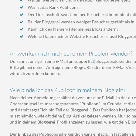
Warum werde ich nicht in den Rubriken vorne gelistet?
Was ist das Rank Publicon?
Der Durchschnittswert meiner Besucher stimmt nicht mit
Bei der Bloggerei werden weniger Besucher gezählt als in 
Kann ich den Namen/Titel meines Blogs ändern?
Welche Daten meiner Website Besucher erfasst Bloggerei
An wen kann ich mich bei einem Problem wenden?
Du kannst uns gern eine E-Mail an support
(at)
bloggerei.de senden 
Bitte gib bei deiner Anfrage deine Blog-URL oder deine E-Mail-Adres
wir dich zuordnen können.
Wie binde ich das Publicon in meinem Blog ein?
Nach deiner Anmeldung erhältst du von uns eine E-Mail, in der du e
Codeschnipsel ist unser sogenanntes "Publicon". Im Grunde ist dies 
und damit sagst "Ich bin Teil der Bloggerei!". Das Publicon hat jed
misst nämlich, wie oft deine Blog-Artikel gelesen werden. Nur so h
und in deinem Bloggerei-Profil anzeigen zu lassen, wie gut dein Blog
Der Einbau des Publicons ist eigentlich ganz einfach: in fast allen 