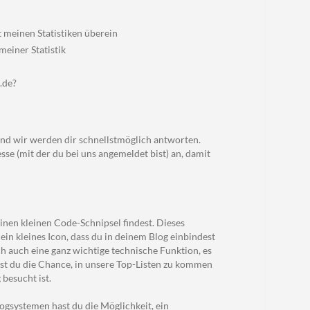
 meinen Statistiken überein
meiner Statistik
.de?
und wir werden dir schnellstmöglich antworten.
se (mit der du bei uns angemeldet bist) an, damit
inen kleinen Code-Schnipsel findest. Dieses
ein kleines Icon, dass du in deinem Blog einbindest
och auch eine ganz wichtige technische Funktion, es
ast du die Chance, in unsere Top-Listen zu kommen
 besucht ist.
Blogsystemen hast du die Möglichkeit, ein