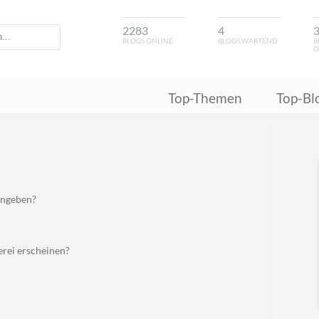
2283
4
BLOGS ONLINE
BLOGS WARTEND
B
O
Top-Themen
Top-Bl
angeben?
erei erscheinen?