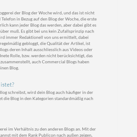
oggerei der Blog der Woche wird, und das ist nicht
 Telefon in Bezug auf den Blog der Woche, die erste
ich kann jeder Blog das werden, aber dabei gibt es
ber muß. Es gibt bei uns kein Zufallsprinzip nach
rd immer Redaktionell von uns ermittelt, dabei
egelmäßig gebloggt, die Qualität der Artikel, ist
logs deren Inhalt ausschliesslich aus Videos oder
ete Rolle, bzw. werden nicht berücksichtigt, das
ent zusammenstellt, auch Commercial Blogs haben
inen Blog.
istet?
log schreibst, wird dein Blog auch häufiger in der
stet die Blog in den Kategorien standardmäßig nach
erei im Verhältnis zu den anderen Blogs an. Mit der
 kannst mit dem Rank Publicon nach außen zeigen,