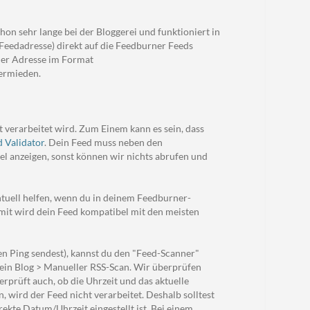
hon sehr lange bei der Bloggerei und funktioniert in
(Feedadresse) direkt auf die Feedburner Feeds
rner Adresse im Format
vermieden.
 verarbeitet wird. Zum Einem kann es sein, dass
 Validator
. Dein Feed muss neben den
el anzeigen, sonst können wir nichts abrufen und
ntuell helfen, wenn du in deinem Feedburner-
mit wird dein Feed kompatibel mit den meisten
n Ping sendest), kannst du den "Feed-Scanner"
Mein Blog > Manueller RSS-Scan. Wir überprüfen
rprüft auch, ob die Uhrzeit und das aktuelle
wird der Feed nicht verarbeitet. Deshalb solltest
ekte Datum/Uhrzeit eingestellt ist. Bei einem