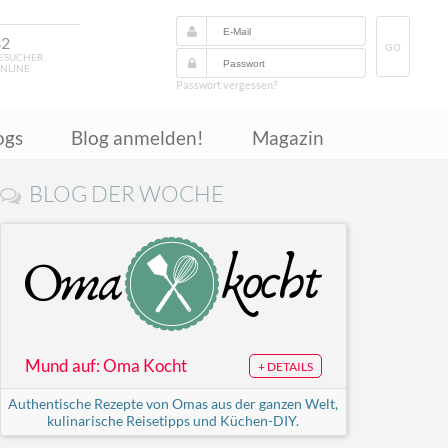
32
GO
ESUCHER
NLINE
Passwort vergessen?
ogs
Blog anmelden!
Magazin
BLOG DER WOCHE
Mund auf: Oma Kocht
+ DETAILS
Authentische Rezepte von Omas aus der ganzen Welt,
kulinarische Reisetipps und Küchen-DIY.