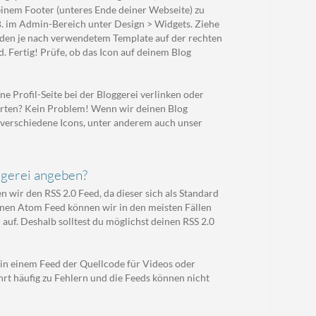
deinem Footer (unteres Ende deiner Webseite) zu
.B. im Admin-Bereich unter Design > Widgets. Ziehe
erden je nach verwendetem Template auf der rechten
d. Fertig! Prüfe, ob das Icon auf deinem Blog
ne Profil-Seite bei der Bloggerei verlinken oder
werten? Kein Problem! Wenn wir deinen Blog
 verschiedene Icons, unter anderem auch unser
ggerei angeben?
n wir den RSS 2.0 Feed, da dieser sich als Standard
inen Atom Feed können wir in den meisten Fällen
 auf. Deshalb solltest du möglichst deinen RSS 2.0
ss in einem Feed der Quellcode für Videos oder
hrt häufig zu Fehlern und die Feeds können nicht