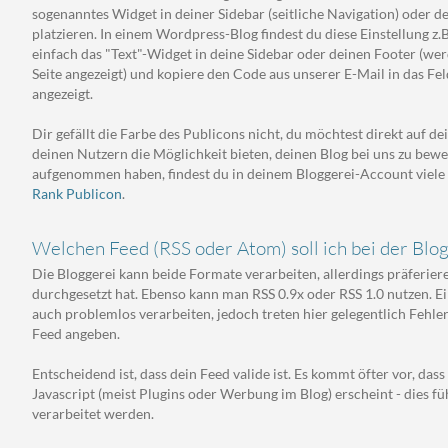
sogenanntes Widget in deiner Sidebar (seitliche Navigation) oder 
platzieren. In einem Wordpress-Blog findest du diese Einstellung z
einfach das "Text"-Widget in deine Sidebar oder deinen Footer (w
Seite angezeigt) und kopiere den Code aus unserer E-Mail in das Fel
angezeigt.
Dir gefällt die Farbe des Publicons nicht, du möchtest direkt auf dei
deinen Nutzern die Möglichkeit bieten, deinen Blog bei uns zu be
aufgenommen haben, findest du in deinem Bloggerei-Account viele
Rank Publicon
.
Welchen Feed (RSS oder Atom) soll ich bei der Blo
Die Bloggerei kann beide Formate verarbeiten, allerdings präferiere
durchgesetzt hat. Ebenso kann man RSS 0.9x oder RSS 1.0 nutzen. E
auch problemlos verarbeiten, jedoch treten hier gelegentlich Fehler
Feed angeben.
Entscheidend ist, dass dein Feed valide ist. Es kommt öfter vor, da
Javascript (meist Plugins oder Werbung im Blog) erscheint - dies fü
verarbeitet werden.