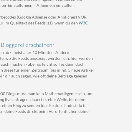
r Einstellungen > Allgemein einstellen.
erbecodes (Googla Adsense oder Ähnliches) VOR
r im Quelltext des Feeds, z.B. wenn du den
W3C
r Bloggerei erscheinen?
en ab - meist aller 10 Minuten. Andere
te, wo die Feeds angezeigt werden, d.h. hier werden
auch machen - aber so leicht soll es dann doch
n diese für einen Zeitraum (bis mind. 5 neue Artikel
 dir auch sagen, wie oft deine Beiträge gelesen
0.000 Blogs muss man kein Mathematikgenie sein, um
g live anfragen, dauert es eine Weile, bis deine
 einen Ping zu senden (das Feature findest du in
n deine Feeds direkt beim Veröffentlichen deiner