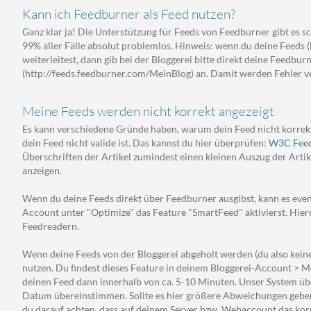
Kann ich Feedburner als Feed nutzen?
Ganz klar ja! Die Unterstützung für Feeds von Feedburner gibt es sc
99% aller Fälle absolut problemlos. Hinweis: wenn du deine Feeds 
weiterleitest, dann gib bei der Bloggerei bitte direkt deine Feedbu
(http://feeds.feedburner.com/MeinBlog) an. Damit werden Fehler 
Meine Feeds werden nicht korrekt angezeigt
Es kann verschiedene Gründe haben, warum dein Feed nicht korrekt
dein Feed nicht valide ist. Das kannst du hier überprüfen:
W3C Feed
Überschriften der Artikel zumindest einen kleinen Auszug der Artik
anzeigen.
Wenn du deine Feeds direkt über Feedburner ausgibst, kann es eve
Account unter "Optimize" das Feature "SmartFeed" aktivierst. Hier
Feedreadern.
Wenn deine Feeds von der Bloggerei abgeholt werden (du also keine
nutzen. Du findest dieses Feature in deinem Bloggerei-Account > 
deinen Feed dann innerhalb von ca. 5-10 Minuten. Unser System übe
Datum übereinstimmen. Sollte es hier größere Abweichungen geben, 
du darauf achten, dass auf deinem Server bzw. Webaccount das korr