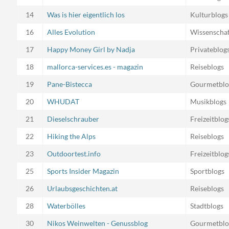
14
Was is hier eigentlich los
Kulturblogs
16
Alles Evolution
Wissenschaf
17
Happy Money Girl by Nadja
Privateblog
18
mallorca-services.es - magazin
Reiseblogs
19
Pane-Bistecca
Gourmetblo
20
WHUDAT
Musikblogs
21
Dieselschrauber
Freizeitblog
22
Hiking the Alps
Reiseblogs
23
Outdoortest.info
Freizeitblog
25
Sports Insider Magazin
Sportblogs
26
Urlaubsgeschichten.at
Reiseblogs
28
Waterbölles
Stadtblogs
30
Nikos Weinwelten - Genussblog
Gourmetblo