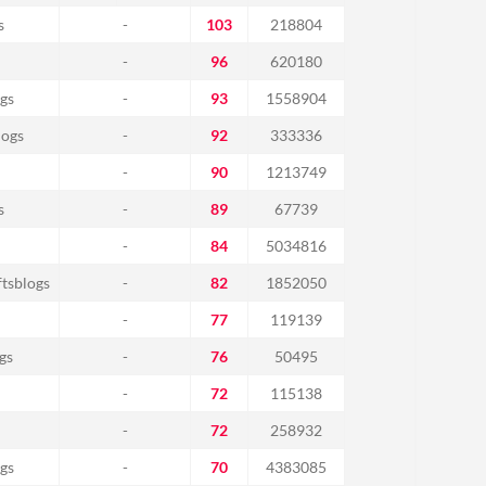
s
-
103
218804
-
96
620180
gs
-
93
1558904
logs
-
92
333336
-
90
1213749
s
-
89
67739
-
84
5034816
tsblogs
-
82
1852050
-
77
119139
gs
-
76
50495
-
72
115138
-
72
258932
gs
-
70
4383085