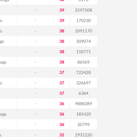
-
39
2597508
gs
-
39
170230
gs
-
38
1091170
gs
-
38
309074
-
38
118771
ogs
-
38
86569
-
37
722428
gs
-
37
326697
-
37
6364
-
36
9888389
ogs
-
36
185420
-
36
20799
s
-
35
2931220