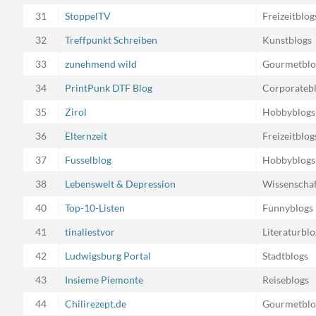
31
StoppelTV
Freizeitblog
32
Treffpunkt Schreiben
Kunstblogs
33
zunehmend wild
Gourmetblo
34
PrintPunk DTF Blog
Corporateb
35
Zirol
Hobbyblogs
36
Elternzeit
Freizeitblog
37
Fusselblog
Hobbyblogs
38
Lebenswelt & Depression
Wissenschaf
40
Top-10-Listen
Funnyblogs
41
tinaliestvor
Literaturblo
42
Ludwigsburg Portal
Stadtblogs
43
Insieme Piemonte
Reiseblogs
44
Chilirezept.de
Gourmetblo