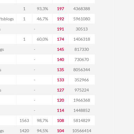
1
93,3%
197
4368388
tsblogs
1
46,7%
192
5961080
s
-
191
30513
1
60,0%
174
1406318
gs
-
145
817330
-
140
730670
s
-
135
8056344
-
133
352966
s
-
127
975224
-
120
1966368
-
114
1448852
1563
98,7%
108
5814829
gs
1420
94,5%
104
10566414