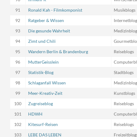
91
Ronald Kah - Filmkomponist
Musikblogs
92
Ratgeber & Wissen
Internetblo
93
Die gesunde Wahrheit
Medizinblo
94
Zimt und Chili
Gourmetblo
95
Wandern Berlin & Brandenburg
Reiseblogs
96
MutterGeisslein
Computerbl
97
Statistik-Blog
Stadtblogs
98
Schlaganfall Wissen
Medizinblo
99
Meer·Kreativ·Zeit
Kunstblogs
100
Zugreiseblog
Reiseblogs
101
HDWH
Computerbl
102
Kitesurf-Reisen
Reiseblogs
103
LEBE DAS LEBEN
Freizeitblog