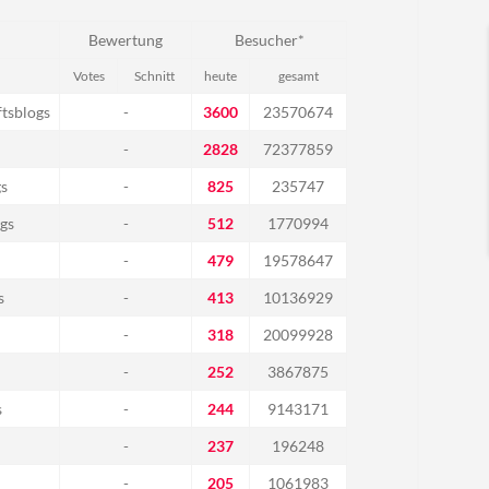
Bewertung
Besucher*
Votes
Schnitt
heute
gesamt
tsblogs
-
3600
23570674
-
2828
72377859
gs
-
825
235747
gs
-
512
1770994
-
479
19578647
s
-
413
10136929
-
318
20099928
-
252
3867875
s
-
244
9143171
-
237
196248
-
205
1061983