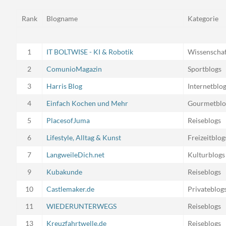
Rank
Blogname
Kategorie
1
IT BOLTWISE - KI & Robotik
Wissenschaf
2
ComunioMagazin
Sportblogs
3
Harris Blog
Internetblo
4
Einfach Kochen und Mehr
Gourmetblo
5
PlacesofJuma
Reiseblogs
6
Lifestyle, Alltag & Kunst
Freizeitblog
7
LangweileDich.net
Kulturblogs
9
Kubakunde
Reiseblogs
10
Castlemaker.de
Privateblog
11
WIEDERUNTERWEGS
Reiseblogs
13
Kreuzfahrtwelle.de
Reiseblogs