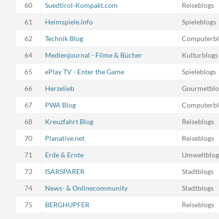
60
Suedtirol-Kompakt.com
Reiseblogs
61
Heimspiele.info
Spieleblogs
62
Technik Blog
Computerbl
64
Medienjournal - Filme & Bücher
Kulturblogs
65
ePlay TV - Enter the Game
Spieleblogs
66
Herzelieb
Gourmetblo
67
PWA Blog
Computerbl
68
Kreuzfahrt Blog
Reiseblogs
70
Planative.net
Reiseblogs
71
Erde & Ernte
Umweltblog
73
ISARSPARER
Stadtblogs
74
News- & Onlinecommunity
Stadtblogs
75
BERGHUPFER
Reiseblogs