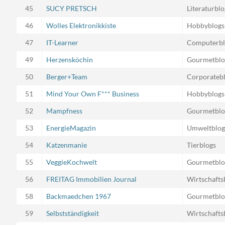
45
SUCY PRETSCH
Literaturblo
46
Wolles Elektronikkiste
Hobbyblogs
47
IT-Learner
Computerbl
49
Herzensköchin
Gourmetblo
50
Berger+Team
Corporateb
51
Mind Your Own F*** Business
Hobbyblogs
52
Mampfness
Gourmetblo
53
EnergieMagazin
Umweltblog
54
Katzenmanie
Tierblogs
55
VeggieKochwelt
Gourmetblo
56
FREITAG Immobilien Journal
Wirtschafts
58
Backmaedchen 1967
Gourmetblo
59
Selbstständigkeit
Wirtschafts