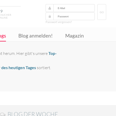
19
GO
ESUCHER
NLINE
Passwort vergessen?
ogs
Blog anmelden!
Magazin
t herum. Hier gibt's unsere
Top-
 des heutigen Tages
sortiert.
BLOG DER WOCHE