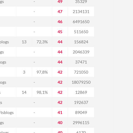
gs
-
49
35329
-
47
2134131
-
46
6491650
-
45
511650
blogs
13
72,3%
44
156824
gs
-
44
2046339
ogs
-
44
37471
3
97,8%
42
721050
ogs
-
42
18079250
s
14
98,1%
42
12869
gs
-
42
192637
tsblogs
-
41
89049
gs
-
40
2996115
blogs
-
40
6170