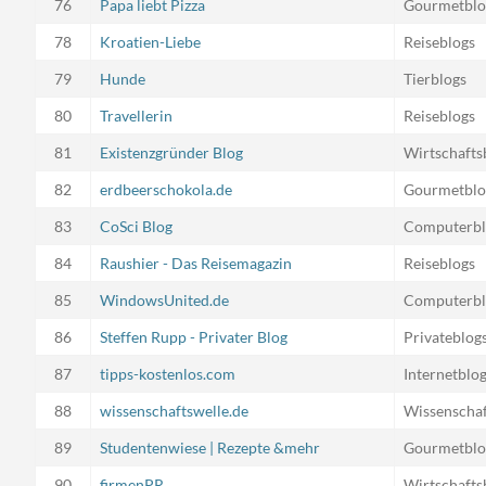
76
Papa liebt Pizza
Gourmetblo
78
Kroatien-Liebe
Reiseblogs
79
Hunde
Tierblogs
80
Travellerin
Reiseblogs
81
Existenzgründer Blog
Wirtschafts
82
erdbeerschokola.de
Gourmetblo
83
CoSci Blog
Computerbl
84
Raushier - Das Reisemagazin
Reiseblogs
85
WindowsUnited.de
Computerbl
86
Steffen Rupp - Privater Blog
Privateblog
87
tipps-kostenlos.com
Internetblo
88
wissenschaftswelle.de
Wissenschaf
89
Studentenwiese | Rezepte &mehr
Gourmetblo
90
firmenPR
Wirtschafts