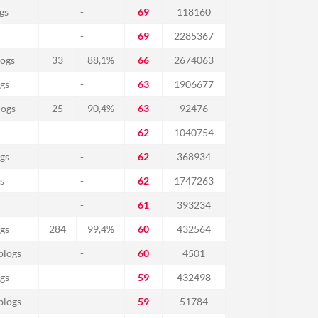
gs
-
69
118160
-
69
2285367
ogs
33
88,1%
66
2674063
gs
-
63
1906677
logs
25
90,4%
63
92476
-
62
1040754
gs
-
62
368934
s
-
62
1747263
-
61
393234
gs
284
99,4%
60
432564
blogs
-
60
4501
gs
-
59
432498
blogs
-
59
51784