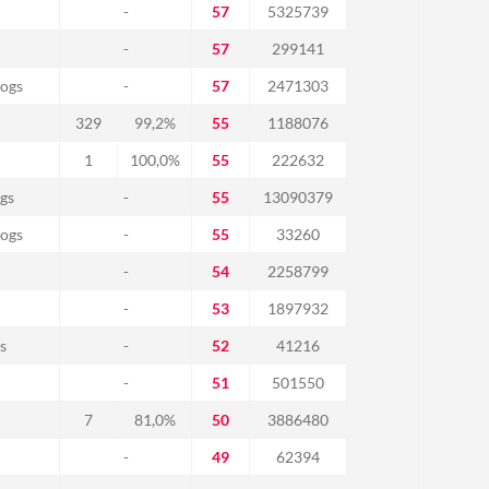
-
57
5325739
-
57
299141
ogs
-
57
2471303
329
99,2%
55
1188076
1
100,0%
55
222632
gs
-
55
13090379
ogs
-
55
33260
-
54
2258799
-
53
1897932
s
-
52
41216
-
51
501550
7
81,0%
50
3886480
-
49
62394