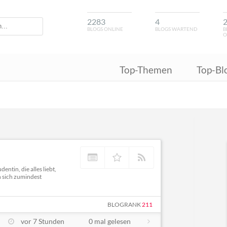
2283
4
BLOGS ONLINE
BLOGS WARTEND
B
O
Top-Themen
Top-Bl
tin, die alles liebt,
n sich zumindest
BLOGRANK
211
vor 7 Stunden
0 mal gelesen