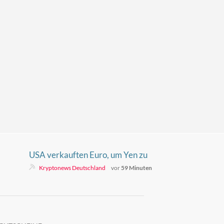
USA verkauften Euro, um Yen zu
retten – Europa erfuhr es danach
Kryptonews Deutschland
vor
59 Minuten