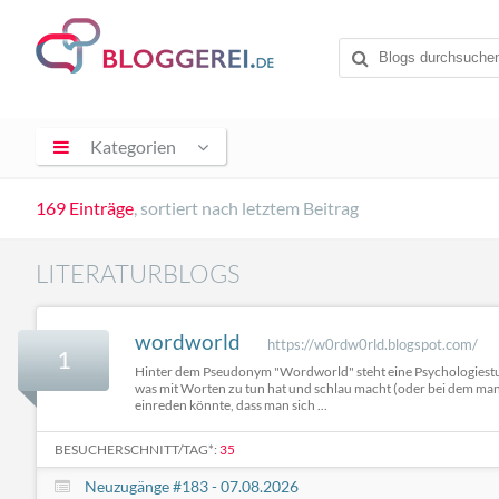
Kategorien
169 Einträge
, sortiert nach letztem Beitrag
LITERATURBLOGS
wordworld
https://w0rdw0rld.blogspot.com/
1
Hinter dem Pseudonym "Wordworld" steht eine Psychologiestuden
was mit Worten zu tun hat und schlau macht (oder bei dem ma
einreden könnte, dass man sich ...
BESUCHERSCHNITT/TAG*:
35
Neuzugänge #183 - 07.08.2026