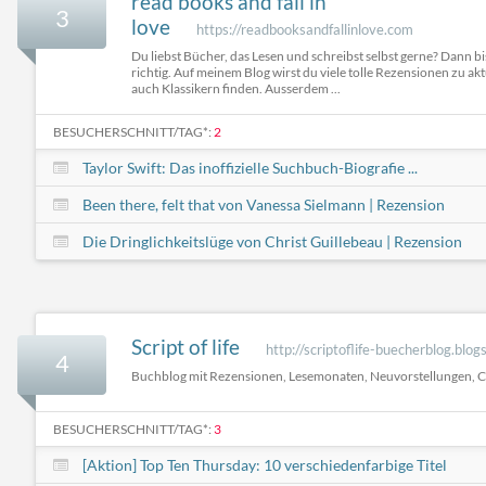
read books and fall in
3
love
https://readbooksandfallinlove.com
Du liebst Bücher, das Lesen und schreibst selbst gerne? Dann bi
richtig. Auf meinem Blog wirst du viele tolle Rezensionen zu a
auch Klassikern finden. Ausserdem ...
BESUCHERSCHNITT/TAG*:
2
Taylor Swift: Das inoffizielle Suchbuch-Biografie ...
Been there, felt that von Vanessa Sielmann | Rezension
Die Dringlichkeitslüge von Christ Guillebeau | Rezension
Script of life
http://scriptoflife-buecherblog.blo
4
Buchblog mit Rezensionen, Lesemonaten, Neuvorstellungen, C
BESUCHERSCHNITT/TAG*:
3
[Aktion] Top Ten Thursday: 10 verschiedenfarbige Titel