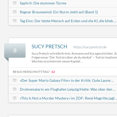
Saphrit: Die stummen Türme
Ragnar Brausewind: Ein Sturm zieht auf (Band 1)
Tag Eins: Der letzte Mensch auf Erden und die KI, die blieb ...
SUCY PRETSCH
https://sucypretsch.de
8
Sucy Pretsch schreibt Krimis, Romane und Kurzgeschichten. Z
Folgeroman ”Der Tod ist näher als du denkst" – Tod im Impfzen
Wochen erscheint ein neues Kapitel ...
BESUCHERSCHNITT/TAG*:
62
»Der Super Mario Galaxy Film« in der Kritik: Gute Laune ...
Drohnenalarm am Flughafen Leipzig/Halle: Was über den ...
»This Is Not a Murder Mystery« im ZDF: René Magritte jagt ..