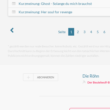
Kurzmeinung: Ghost - Solange du mich brauchst
Kurzmeinung: Her soul for revenge
Seite
1
2
3
4
5
6
* gezählt werden nur reale Besucher, keine Robots, etc. Gezählt wird nur ein Hit 
Durchschnitt kann zu Beginn der Erfassung leicht von den tatsächlichen Werte
Publicons nicht ordnungsgemäß, können die Zahlen niedriger ausfallen.
Die Röhn
ABONNIEREN
Der Beutelwolf-B