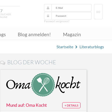
27
GO
ESUCHER
NLINE
Passwort vergessen?
ogs
Blog anmelden!
Magazin
Startseite
Literaturblogs
BLOG DER WOCHE
Mund auf: Oma Kocht
+ DETAILS