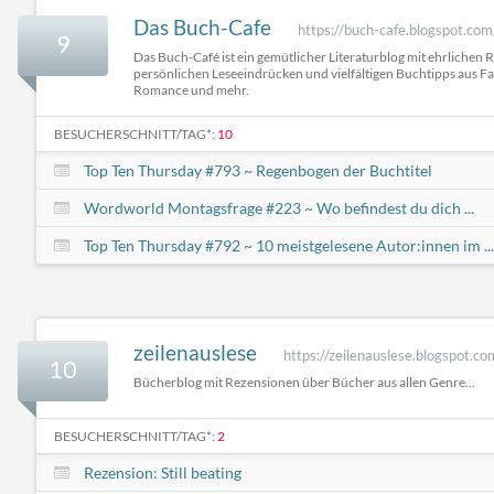
Das Buch-Cafe
https://buch-cafe.blogspot.com
9
Das Buch-Café ist ein gemütlicher Literaturblog mit ehrlichen 
persönlichen Leseeindrücken und vielfältigen Buchtipps aus F
Romance und mehr.
BESUCHERSCHNITT/TAG*:
10
Top Ten Thursday #793 ~ Regenbogen der Buchtitel
Wordworld Montagsfrage #223 ~ Wo befindest du dich ...
Top Ten Thursday #792 ~ 10 meistgelesene Autor:innen im ...
zeilenauslese
https://zeilenauslese.blogspot.co
10
Bücherblog mit Rezensionen über Bücher aus allen Genre...
BESUCHERSCHNITT/TAG*:
2
Rezension: Still beating