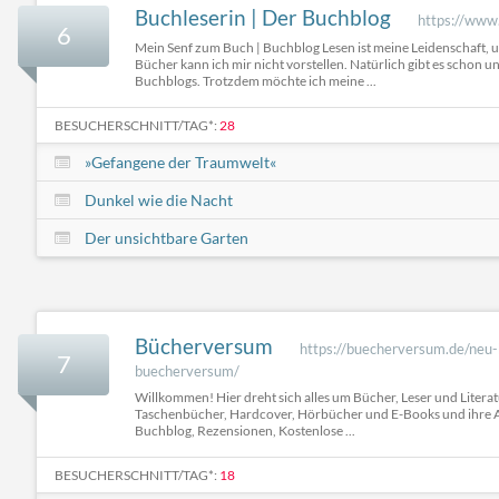
Buchleserin | Der Buchblog
https://www.
6
Mein Senf zum Buch | Buchblog Lesen ist meine Leidenschaft, 
Bücher kann ich mir nicht vorstellen. Natürlich gibt es schon u
Buchblogs. Trotzdem möchte ich meine ...
BESUCHERSCHNITT/TAG*:
28
»Gefangene der Traumwelt«
Dunkel wie die Nacht
Der unsichtbare Garten
Bücherversum
https://buecherversum.de/neu-
7
buecherversum/
Willkommen! Hier dreht sich alles um Bücher, Leser und Litera
Taschenbücher, Hardcover, Hörbücher und E-Books und ihre A
Buchblog, Rezensionen, Kostenlose ...
BESUCHERSCHNITT/TAG*:
18