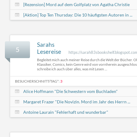
[Rezension] Mord auf dem Golfplatz von Agatha Christie
[Aktion] Top Ten Thursday: Die 10 häufigsten Autoren in ...
Sarahs
5
Lesereise
https://sarah83sbookshelf.blogspot.c
Begleitet mich auch meiner Reise durch die Welt der Bücher.
Klassiker, Comics, kein Genre wird von vornherein ausgeschlo
schreibe ich auch über alles, was mit Lesen ...
BESUCHERSCHNITT/TAG*:
3
Alice Hoffmann "Die Schwestern vom Buchladen"
Margaret Frazer "Die Novizin. Mord im Jahr des Herrn ...
Antoine Laurain "Fehlerhaft und wunderbar"