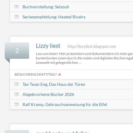
Buchvorstellung: Seizouh
Serienempfehlung: Heated Rivalry
Lizzy liest
http://lizzyliest.blogspot.com
2
Lass uns lesen! Hier präsentiere und dokumentiere ich mein gan
kunterbuntes Lesen durch die realen und digitalen Bücherregal
Lesewelt mit gelegentlichen ...
BESUCHERSCHNITT/TAG*:
4
Tan Twan Eng, Das Haus der Türen
Abgebrochene Bücher 2026
Ralf Kramp, Gebrauchsanweisung für die Eifel