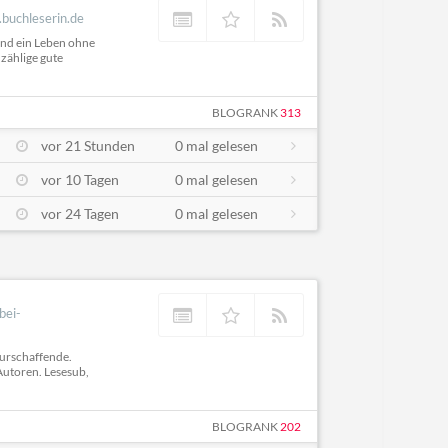
buchleserin.de
und ein Leben ohne
nzählige gute
BLOGRANK
313
vor 21 Stunden
0 mal gelesen
vor 10 Tagen
0 mal gelesen
vor 24 Tagen
0 mal gelesen
bei-
turschaffende.
utoren. Lesesub,
BLOGRANK
202