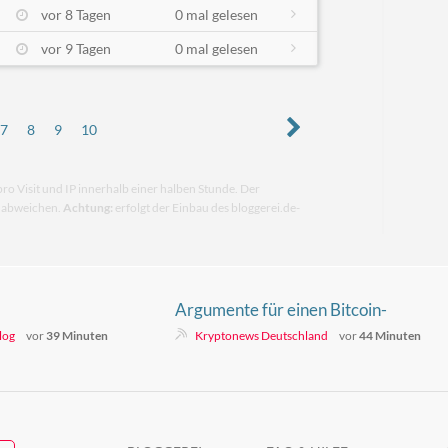
vor 8 Tagen
0 mal gelesen
vor 9 Tagen
0 mal gelesen
7
8
9
10
pro Visit und IP innerhalb einer halben Stunde. Der
n abweichen.
Achtung:
erfolgt der Einbau des bloggerei.de-
Argumente für einen Bitcoin-
Anstieg auf 76.000 Dollar mehren
log
vor
39 Minuten
Kryptonews Deutschland
vor
44 Minuten
sich – doch es gibt einen Haken