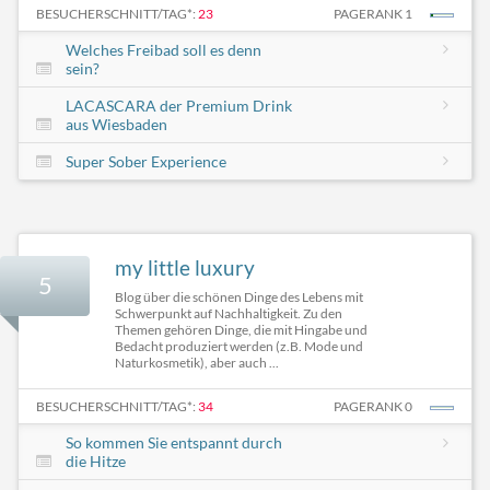
BESUCHERSCHNITT/TAG*:
23
PAGERANK 1
Welches Freibad soll es denn
sein?
LACASCARA der Premium Drink
aus Wiesbaden
Super Sober Experience
my little luxury
5
Blog über die schönen Dinge des Lebens mit
Schwerpunkt auf Nachhaltigkeit. Zu den
Themen gehören Dinge, die mit Hingabe und
Bedacht produziert werden (z.B. Mode und
Naturkosmetik), aber auch ...
BESUCHERSCHNITT/TAG*:
34
PAGERANK 0
So kommen Sie entspannt durch
die Hitze