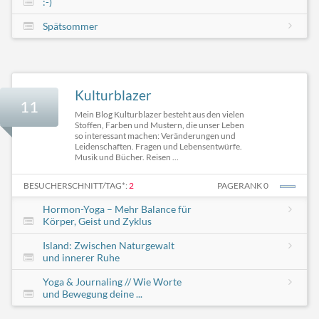
:-)
Spätsommer
Kulturblazer
11
Mein Blog Kulturblazer besteht aus den vielen
Stoffen, Farben und Mustern, die unser Leben
so interessant machen: Veränderungen und
Leidenschaften. Fragen und Lebensentwürfe.
Musik und Bücher. Reisen ...
BESUCHERSCHNITT/TAG*:
2
PAGERANK 0
Hormon-Yoga – Mehr Balance für
Körper, Geist und Zyklus
Island: Zwischen Naturgewalt
und innerer Ruhe
Yoga & Journaling // Wie Worte
und Bewegung deine ...