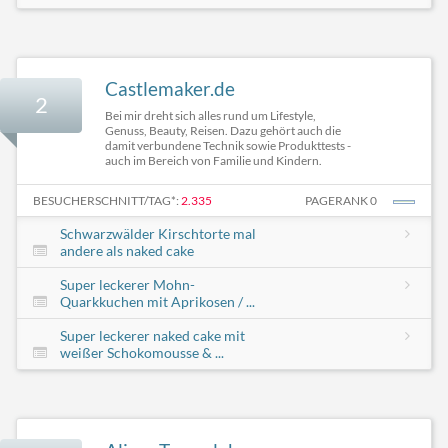
Castlemaker.de
2
Bei mir dreht sich alles rund um Lifestyle,
Genuss, Beauty, Reisen. Dazu gehört auch die
damit verbundene Technik sowie Produkttests -
auch im Bereich von Familie und Kindern.
BESUCHERSCHNITT/TAG*:
2.335
PAGERANK 0
Schwarzwälder Kirschtorte mal
andere als naked cake
Super leckerer Mohn-
Quarkkuchen mit Aprikosen / ...
Super leckerer naked cake mit
weißer Schokomousse & ...