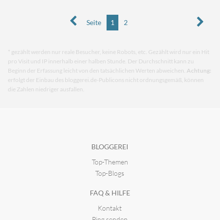
Seite
1
2
* gezählt werden nur reale Besucher, keine Robots, etc. Gezählt wird nur ein Hit
pro Visit und IP innerhalb einer halben Stunde. Der Durchschnitt kann zu
Beginn der Erfassung leicht von den tatsächlichen Werten abweichen.
Achtung:
erfolgt der Einbau des bloggerei.de-Publicons nicht ordnungsgemäß, können
die Zahlen niedriger ausfallen.
BLOGGEREI
Top-Themen
Top-Blogs
FAQ & HILFE
Kontakt
Ping senden