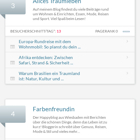
Alices Traumleben
3
Auf meinem Blog findest du viele Beiträge rund
um Wohnen & Einrichten, Essen, Mode, Reisen
und Sport. Viel Spaß beim Lesen!
BESUCHERSCHNITT/TAG*:
13
PAGERANK 0
Europa-Rundreise mit dem
Wohnmobil: So planst du dein ...
Afrika entdecken: Zwischen
Safari, Strand & Sicherheit ...
Warum Brasilien ein Traumland
ist: Natur, Kultur und ...
Farbenfreundin
4
Der Happyblog aus Wiesbaden mit Berichten
über die schönen Dinge, denn das Leben ist zu
kurz! Bloggerin schreibt über Genuss, Reisen,
Mode & Stil und vieles mehr...