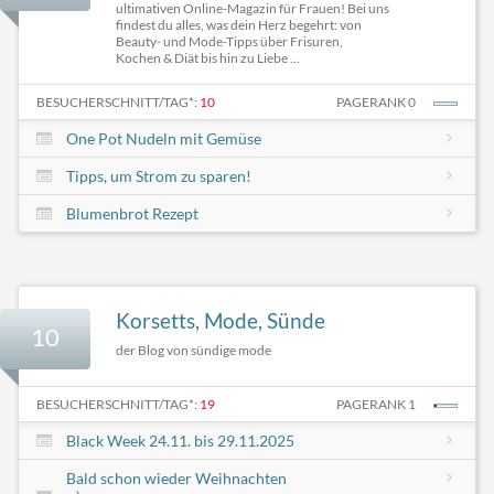
ultimativen Online-Magazin für Frauen! Bei uns
findest du alles, was dein Herz begehrt: von
Beauty- und Mode-Tipps über Frisuren,
Kochen & Diät bis hin zu Liebe ...
BESUCHERSCHNITT/TAG*:
10
PAGERANK 0
One Pot Nudeln mit Gemüse
Tipps, um Strom zu sparen!
Blumenbrot Rezept
Korsetts, Mode, Sünde
10
der Blog von sündige mode
BESUCHERSCHNITT/TAG*:
19
PAGERANK 1
Black Week 24.11. bis 29.11.2025
Bald schon wieder Weihnachten