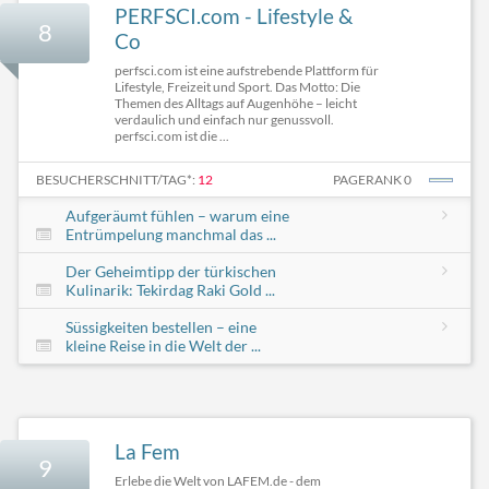
PERFSCI.com - Lifestyle &
8
Co
perfsci.com ist eine aufstrebende Plattform für
Lifestyle, Freizeit und Sport. Das Motto: Die
Themen des Alltags auf Augenhöhe – leicht
verdaulich und einfach nur genussvoll.
perfsci.com ist die ...
BESUCHERSCHNITT/TAG*:
12
PAGERANK 0
Aufgeräumt fühlen – warum eine
Entrümpelung manchmal das ...
Der Geheimtipp der türkischen
Kulinarik: Tekirdag Raki Gold ...
Süssigkeiten bestellen – eine
kleine Reise in die Welt der ...
La Fem
9
Erlebe die Welt von LAFEM.de - dem