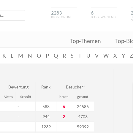
2283
6
BLOGS ONLINE
BLOGS WARTEND
B
O
Top-Themen
Top-Bl
K
L
M
N
O
P
Q
R
S
T
U
V
W
X
Y
Bewertung
Rank
Besucher*
Votes
Schnitt
heute
gesamt
-
588
6
24586
-
944
2
4703
-
1239
59392