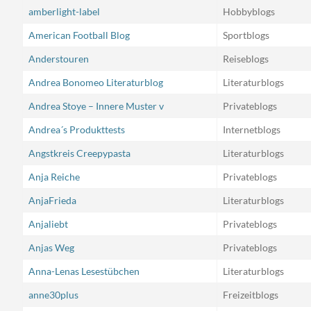
amberlight-label
Hobbyblogs
American Football Blog
Sportblogs
Anderstouren
Reiseblogs
Andrea Bonomeo Literaturblog
Literaturblogs
Andrea Stoye – Innere Muster v
Privateblogs
Andrea´s Produkttests
Internetblogs
Angstkreis Creepypasta
Literaturblogs
Anja Reiche
Privateblogs
AnjaFrieda
Literaturblogs
Anjaliebt
Privateblogs
Anjas Weg
Privateblogs
Anna-Lenas Lesestübchen
Literaturblogs
anne30plus
Freizeitblogs