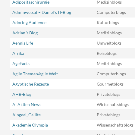
Adipositaschirurgie
Medizinblogs
Adminweb.at – Daniel´s IT-Blog
Computerblogs
Adoring Audience
Kulturblogs
Adrian´s Blog
Medizinblogs
Aennis Life
Umweltblogs
Afrika
Reiseblogs
AgeFacts
Medizinblogs
Agile Themen/agile Welt
Computerblogs
Ägyptische Rezepte
Gourmetblogs
AHB-Blog
Privateblogs
AI Aktien News
Wirtschaftsblogs
Aingeal_Caillte
Privateblogs
Akademie Olympia
Wissenschaftsblogs