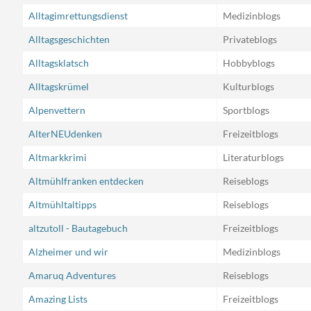
Alltagimrettungsdienst
Medizinblogs
Alltagsgeschichten
Privateblogs
Alltagsklatsch
Hobbyblogs
Alltagskrümel
Kulturblogs
Alpenvettern
Sportblogs
AlterNEUdenken
Freizeitblogs
Altmarkkrimi
Literaturblogs
Altmühlfranken entdecken
Reiseblogs
Altmühltaltipps
Reiseblogs
altzutoll - Bautagebuch
Freizeitblogs
Alzheimer und wir
Medizinblogs
Amaruq Adventures
Reiseblogs
Amazing Lists
Freizeitblogs