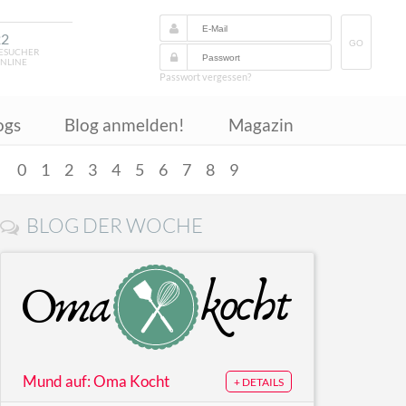
22
GO
ESUCHER
NLINE
Passwort vergessen?
ogs
Blog anmelden!
Magazin
Z
0
1
2
3
4
5
6
7
8
9
BLOG DER WOCHE
Mund auf: Oma Kocht
+ DETAILS