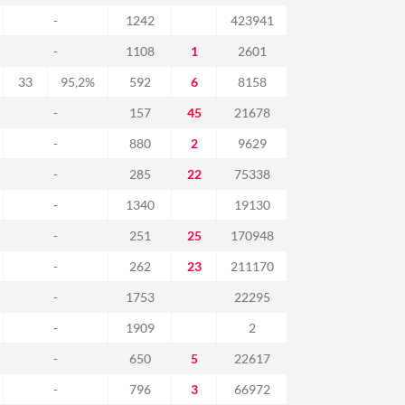
-
1242
423941
-
1108
1
2601
33
95,2%
592
6
8158
-
157
45
21678
-
880
2
9629
-
285
22
75338
-
1340
19130
-
251
25
170948
-
262
23
211170
-
1753
22295
-
1909
2
-
650
5
22617
-
796
3
66972