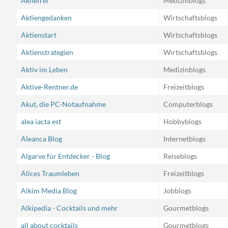
Aknefrei
Medizinblogs
Aktiengedanken
Wirtschaftsblogs
Aktienstart
Wirtschaftsblogs
Aktienstrategien
Wirtschaftsblogs
Aktiv im Leben
Medizinblogs
Aktive-Rentner.de
Freizeitblogs
Akut, die PC-Notaufnahme
Computerblogs
alea iacta est
Hobbyblogs
Aleanca Blog
Internetblogs
Algarve für Entdecker - Blog
Reiseblogs
Alices Traumleben
Freizeitblogs
Alkim Media Blog
Jobblogs
Alkipedia - Cocktails und mehr
Gourmetblogs
all about cocktails
Gourmetblogs