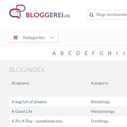
Kategorien
A
B
C
D
E
F
G
H
I
J
BLOGINDEX
Blogname
Kategorie
A bag full of dreams
Reiseblogs
A Good Life
Medizinblogs
A Pic A Day - sometimes two
Fotoblogs