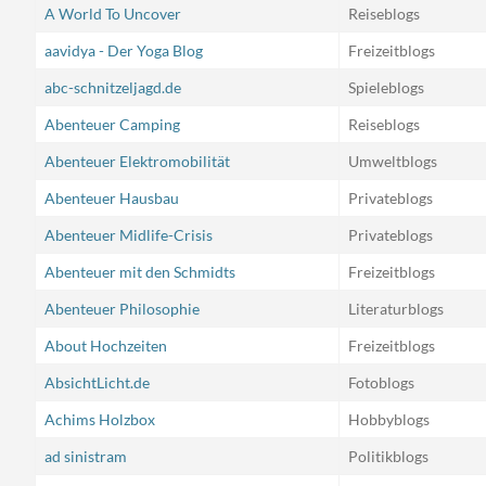
A World To Uncover
Reiseblogs
aavidya - Der Yoga Blog
Freizeitblogs
abc-schnitzeljagd.de
Spieleblogs
Abenteuer Camping
Reiseblogs
Abenteuer Elektromobilität
Umweltblogs
Abenteuer Hausbau
Privateblogs
Abenteuer Midlife-Crisis
Privateblogs
Abenteuer mit den Schmidts
Freizeitblogs
Abenteuer Philosophie
Literaturblogs
About Hochzeiten
Freizeitblogs
AbsichtLicht.de
Fotoblogs
Achims Holzbox
Hobbyblogs
ad sinistram
Politikblogs