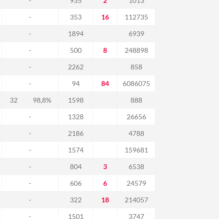
-
935
2
1013
-
353
16
112735
-
1894
6939
-
500
8
248898
-
2262
858
-
94
84
6086075
32
98,8%
1598
888
-
1328
26656
-
2186
4788
-
1574
159681
-
804
3
6538
-
606
6
24579
-
322
18
214057
-
1501
3747