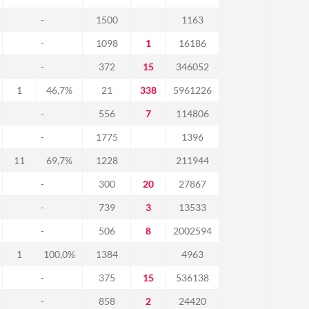
-
1500
1163
-
1098
1
16186
-
372
15
346052
1
46,7%
21
338
5961226
-
556
7
114806
-
1775
1396
11
69,7%
1228
211944
-
300
20
27867
-
739
3
13533
-
506
8
2002594
1
100,0%
1384
4963
-
375
15
536138
-
858
2
24420