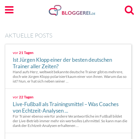
AKTUELLE POSTS
vor
21 Tagen
Ist Jürgen Klopp einer der besten deutschen
Trainer aller Zeiten?
Hand aufs Herz, weltweit bekannte deutsche Trainer gibt es mehrere,
doch wie Jürgen Klopp polarisiert kaum einer von ihnen. Warum das so
ist? Nun, er hat sich neben seiner ...
vor
22 Tagen
Live-Fußball als Trainingsmittel – Was Coaches
von Echtzeit-Analysen ...
Für Trainer ebenso wie für andere Verantwortliche im Fußball bildet
der Live-Betrieb immer mehr ein wertvolles Lehrmittel. So kann man die
dank der Echtzeit-Analysen erhaltenen ...