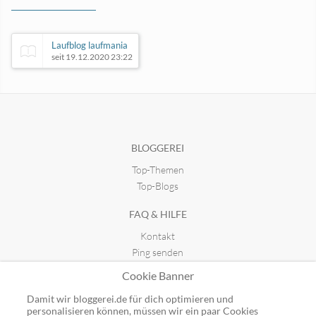
Laufblog laufmania
seit 19.12.2020 23:22
Vivalito | Gesundheit Fitness
seit 18.11.2018 21:02
BLOGGEREI
Top-Themen
Glubb-Blog Nürnberg
Fußball-Training-Blog
seit 19.03.2007 13:47
seit 07.11.2010 23:10
Top-Blogs
FAQ & HILFE
Kontakt
Ping senden
Publicon einbinden
Cookie Banner
GUTSCHEINE
Damit wir bloggerei.de für dich optimieren und
personalisieren können, müssen wir ein paar Cookies