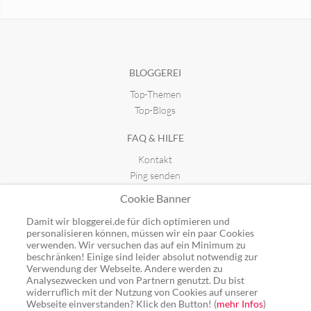
Aus unserer Küche
seit 27.01.2019 15:14
BLOGGEREI
Top-Themen
Naschkater Süßwaren-Marketing
seit 07.01.2018 21:43
Top-Blogs
FAQ & HILFE
Galumbi - Drinks & More
Kontakt
seit 09.02.2015 19:43
Ping senden
Publicon einbinden
Cookie Banner
GUTSCHEINE
Damit wir bloggerei.de für dich optimieren und
personalisieren können, müssen wir ein paar Cookies
Top-Gutscheine
verwenden. Wir versuchen das auf ein Minimum zu
beschränken! Einige sind leider absolut notwendig zur
Alle Shops
Verwendung der Webseite. Andere werden zu
Analysezwecken und von Partnern genutzt. Du bist
widerruflich mit der Nutzung von Cookies auf unserer
Webseite einverstanden? Klick den Button! (
mehr Infos
)