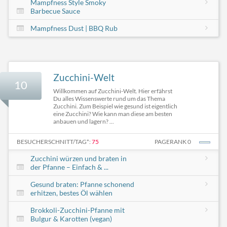
Mampfness Style Smoky
Barbecue Sauce
Mampfness Dust | BBQ Rub
Zucchini-Welt
10
Willkommen auf Zucchini-Welt. Hier erfährst
Du alles Wissenswerte rund um das Thema
Zucchini. Zum Beispiel wie gesund ist eigentlich
eine Zucchini? Wie kann man diese am besten
anbauen und lagern? ...
BESUCHERSCHNITT/TAG*:
75
PAGERANK 0
Zucchini würzen und braten in
der Pfanne – Einfach & ...
Gesund braten: Pfanne schonend
erhitzen, bestes Öl wählen
Brokkoli-Zucchini-Pfanne mit
Bulgur & Karotten (vegan)