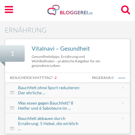
ERNÄHRUNG
Vitalnavi – Gesundheit
1
Gesundheitstipps, Ernährung und
Wohlbefinden – praktische Ratgeber für ein
gesünderes Leben.
BESUCHERSCHNITT/TAG*:
2
PAGERANK 0
Bauchfett ohne Sport reduzieren:
Der ehrliche ...
Was essen gegen Bauchfett? 8
Helfer und 6 Saboteure im ...
Bauchfett abbauen durch
Ernährung: 5 Hebel, die wirklich
...