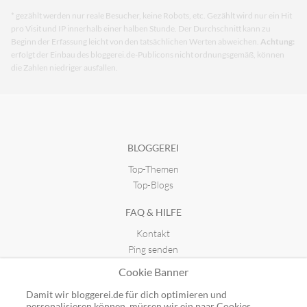
* gezählt werden nur reale Besucher, keine Robots, etc. Gezählt wird nur ein Hit
pro Visit und IP innerhalb einer halben Stunde. Der Durchschnitt kann zu
Beginn der Erfassung leicht von den tatsächlichen Werten abweichen.
Achtung:
erfolgt der Einbau des bloggerei.de-Publicons nicht ordnungsgemäß, können
die Zahlen niedriger ausfallen.
BLOGGEREI
Top-Themen
Top-Blogs
FAQ & HILFE
Kontakt
Ping senden
Publicon einbinden
Cookie Banner
GUTSCHEINE
Damit wir bloggerei.de für dich optimieren und
personalisieren können, müssen wir ein paar Cookies