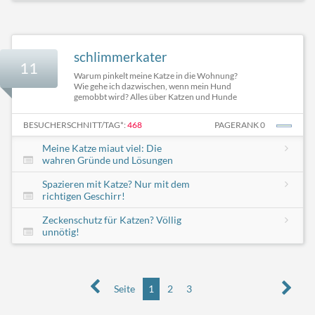
schlimmerkater
11
Warum pinkelt meine Katze in die Wohnung?
Wie gehe ich dazwischen, wenn mein Hund
gemobbt wird? Alles über Katzen und Hunde
BESUCHERSCHNITT/TAG*:
468
PAGERANK 0
Meine Katze miaut viel: Die
wahren Gründe und Lösungen
Spazieren mit Katze? Nur mit dem
richtigen Geschirr!
Zeckenschutz für Katzen? Völlig
unnötig!
Seite
1
2
3