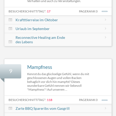
Verhalten und auch zu Veranstaltungen.
BESUCHERSCHNITT/TAG*:
17
PAGERANK 0
Kraftttierreise im Oktober
Urlaub im September
Reconnective Healing am Ende
des Lebens
Mampfness
9
Kennst du das glückselige Gefühl, wenn du mit
geschlossenen Augen und vollen Backen
behaglich vor dich hin mampfst? Dieses
wunderbare Gefühl nennen wir liebevoll
"Mampfness"! Auf unserem ...
BESUCHERSCHNITT/TAG*:
118
PAGERANK 0
Zarte BBQ Spareribs vom Gasgrill