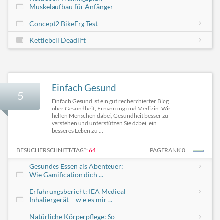
Muskelaufbau für Anfänger
Concept2 BikeErg Test
Kettlebell Deadlift
Einfach Gesund
5
Einfach Gesund ist ein gut recherchierter Blog
über Gesundheit, Ernährung und Medizin. Wir
helfen Menschen dabei, Gesundheit besser zu
verstehen und unterstützen Sie dabei, ein
besseres Leben zu ...
BESUCHERSCHNITT/TAG*:
64
PAGERANK 0
Gesundes Essen als Abenteuer:
Wie Gamification dich ...
Erfahrungsbericht: IEA Medical
Inhaliergerät – wie es mir ...
Natürliche Körperpflege: So