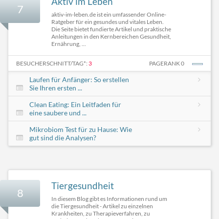
Aktiv im Leben
7
aktiv-im-leben.de ist ein umfassender Online-
Ratgeber für ein gesundes und vitales Leben.
Die Seite bietet fundierte Artikel und praktische
Anleitungen in den Kernbereichen Gesundheit,
Ernährung, ...
BESUCHERSCHNITT/TAG*:
3
PAGERANK 0
Laufen für Anfänger: So erstellen
Sie Ihren ersten ...
Clean Eating: Ein Leitfaden für
eine saubere und ...
Mikrobiom Test für zu Hause: Wie
gut sind die Analysen?
Tiergesundheit
8
In diesem Blog gibt es Informationen rund um
die Tiergesundheit - Artikel zu einzelnen
Krankheiten, zu Therapieverfahren, zu