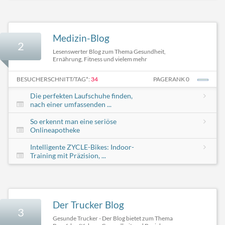
Medizin-Blog
2
Lesenswerter Blog zum Thema Gesundheit,
Ernährung, Fitness und vielem mehr
BESUCHERSCHNITT/TAG*:
34
PAGERANK 0
Die perfekten Laufschuhe finden,
nach einer umfassenden ...
So erkennt man eine seriöse
Onlineapotheke
Intelligente ZYCLE-Bikes: Indoor-
Training mit Präzision, ...
Der Trucker Blog
3
Gesunde Trucker - Der Blog bietet zum Thema