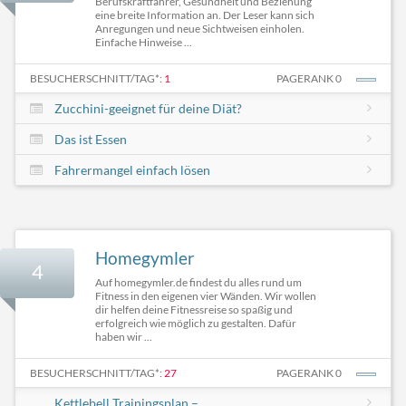
Berufskraftfahrer, Gesundheit und Beziehung
eine breite Information an. Der Leser kann sich
Anregungen und neue Sichtweisen einholen.
Einfache Hinweise ...
BESUCHERSCHNITT/TAG*:
1
PAGERANK 0
Zucchini-geeignet für deine Diät?
Das ist Essen
Fahrermangel einfach lösen
Homegymler
4
Auf homegymler.de findest du alles rund um
Fitness in den eigenen vier Wänden. Wir wollen
dir helfen deine Fitnessreise so spaßig und
erfolgreich wie möglich zu gestalten. Dafür
haben wir ...
BESUCHERSCHNITT/TAG*:
27
PAGERANK 0
Kettlebell Trainingsplan –