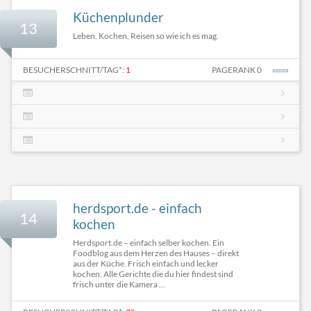
Küchenplunder
13
Leben, Kochen, Reisen so wie ich es mag.
BESUCHERSCHNITT/TAG*:
1
PAGERANK 0
herdsport.de - einfach
14
kochen
Herdsport.de – einfach selber kochen. Ein
Foodblog aus dem Herzen des Hauses – direkt
aus der Küche. Frisch einfach und lecker
kochen. Alle Gerichte die du hier findest sind
frisch unter die Kamera ...