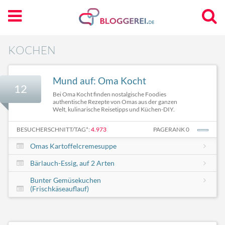
KOCHEN
Mund auf: Oma Kocht
12
Bei Oma Kocht finden nostalgische Foodies
authentische Rezepte von Omas aus der ganzen
Welt, kulinarische Reisetipps und Küchen-DIY.
BESUCHERSCHNITT/TAG*:
4.973
PAGERANK 0
Omas Kartoffelcremesuppe
Bärlauch-Essig, auf 2 Arten
Bunter Gemüsekuchen
(Frischkäseauflauf)