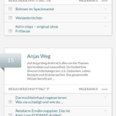
BESUCHERSCHNITT/TAG*:
75
PAGERANK 0
Bohnen im Speckmantel
Weizenbrötchen
fish’n chips – original ohne
Fritteuse
Anjas Weg
15
Auf Anjas Weg dreht sich alles um die Themen
Spiritualität und Gesundheit. Du findest hier
diverse Unterkategorien, z.b. Gedanken, Leben,
Rezepte und Kräutersachen. Das gesammelte
Wissen beruht auf ...
BESUCHERSCHNITT/TAG*:
7
PAGERANK 0
Darmschleimhaut regenerieren:
Was sie schädigt und wie du ...
Reizdarm Ernährungsplan: Das ist
Kein Low-FODMAP-Artikel!