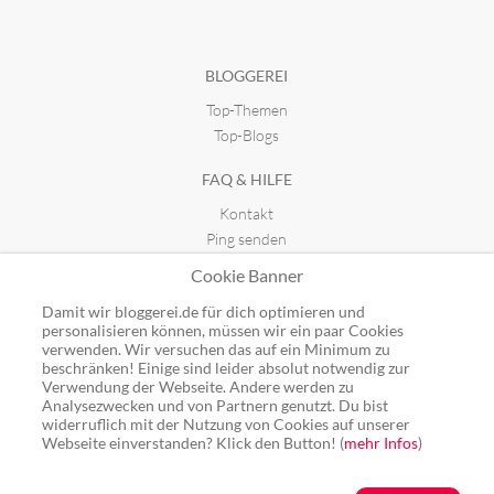
BLOGGEREI
Top-Themen
Top-Blogs
FAQ & HILFE
Kontakt
Ping senden
Publicon einbinden
Cookie Banner
GUTSCHEINE
Damit wir bloggerei.de für dich optimieren und
personalisieren können, müssen wir ein paar Cookies
Top-Gutscheine
verwenden. Wir versuchen das auf ein Minimum zu
beschränken! Einige sind leider absolut notwendig zur
Alle Shops
Verwendung der Webseite. Andere werden zu
Analysezwecken und von Partnern genutzt. Du bist
widerruflich mit der Nutzung von Cookies auf unserer
Webseite einverstanden? Klick den Button! (
mehr Infos
)
Ping: http://rpc.bloggerei.de/ping/ (*nur für angemeldete Blogs)
Blogverzeichnis Bloggerei.de © 2006 - 2026