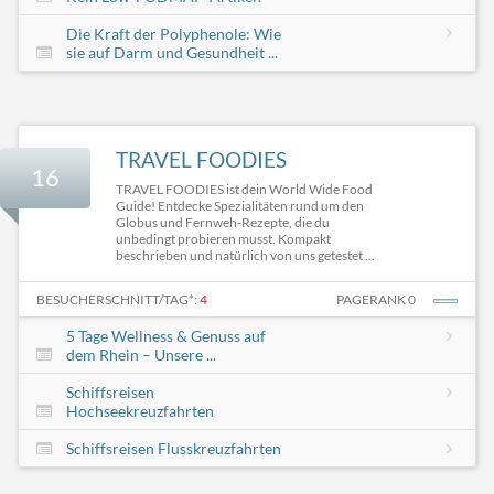
Die Kraft der Polyphenole: Wie
sie auf Darm und Gesundheit ...
TRAVEL FOODIES
16
TRAVEL FOODIES ist dein World Wide Food
Guide! Entdecke Spezialitäten rund um den
Globus und Fernweh-Rezepte, die du
unbedingt probieren musst. Kompakt
beschrieben und natürlich von uns getestet ...
BESUCHERSCHNITT/TAG*:
4
PAGERANK 0
5 Tage Wellness & Genuss auf
dem Rhein – Unsere ...
Schiffsreisen
Hochseekreuzfahrten
Schiffsreisen Flusskreuzfahrten