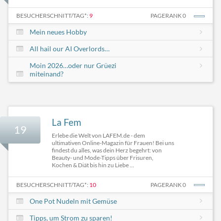
BESUCHERSCHNITT/TAG*:
9
PAGERANK 0
Mein neues Hobby
All hail our AI Overlords…
Moin 2026…oder nur Grüezi
miteinand?
La Fem
19
Erlebe die Welt von LAFEM.de - dem
ultimativen Online-Magazin für Frauen! Bei uns
findest du alles, was dein Herz begehrt: von
Beauty- und Mode-Tipps über Frisuren,
Kochen & Diät bis hin zu Liebe ...
BESUCHERSCHNITT/TAG*:
10
PAGERANK 0
One Pot Nudeln mit Gemüse
Tipps, um Strom zu sparen!