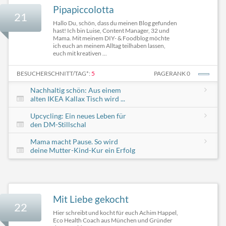
Pipapiccolotta
21
Hallo Du, schön, dass du meinen Blog gefunden
hast! Ich bin Luise, Content Manager, 32 und
Mama. Mit meinem DIY- & Foodblog möchte
ich euch an meinem Alltag teilhaben lassen,
euch mit kreativen ...
BESUCHERSCHNITT/TAG*:
5
PAGERANK 0
Nachhaltig schön: Aus einem
alten IKEA Kallax Tisch wird ...
Upcycling: Ein neues Leben für
den DM-Stillschal
Mama macht Pause. So wird
deine Mutter-Kind-Kur ein Erfolg
Mit Liebe gekocht
22
Hier schreibt und kocht für euch Achim Happel,
Eco Health Coach aus München und Gründer