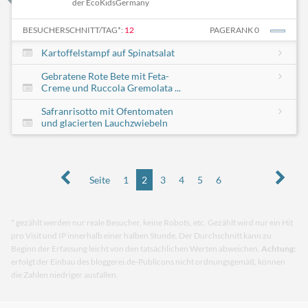
der EcoKidsGermany
BESUCHERSCHNITT/TAG*:
12
PAGERANK 0
Kartoffelstampf auf Spinatsalat
Gebratene Rote Bete mit Feta-
Creme und Ruccola Gremolata ...
Safranrisotto mit Ofentomaten
und glacierten Lauchzwiebeln
Seite
1
2
3
4
5
6
* gezählt werden nur reale Besucher, keine Robots, etc. Gezählt wird nur ein Hit
pro Visit und IP innerhalb einer halben Stunde. Der Durchschnitt kann zu
Beginn der Erfassung leicht von den tatsächlichen Werten abweichen.
Achtung:
erfolgt der Einbau des bloggerei.de-Publicons nicht ordnungsgemäß, können
die Zahlen niedriger ausfallen.