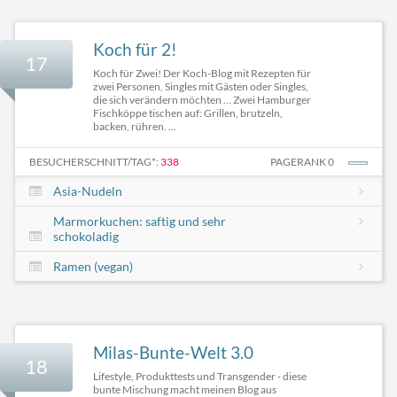
Koch für 2!
17
Koch für Zwei! Der Koch-Blog mit Rezepten für
zwei Personen, Singles mit Gästen oder Singles,
die sich verändern möchten … Zwei Hamburger
Fischköppe tischen auf: Grillen, brutzeln,
backen, rühren. ...
BESUCHERSCHNITT/TAG*:
338
PAGERANK 0
Asia-Nudeln
Marmorkuchen: saftig und sehr
schokoladig
Ramen (vegan)
Milas-Bunte-Welt 3.0
18
Lifestyle, Produkttests und Transgender - diese
bunte Mischung macht meinen Blog aus