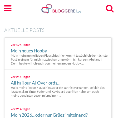
AKTUELLE POSTS
vor
174 Tagen
Mein neues Hobby
Moin moin meine lieben Flauschies,hier kommt tatsächlich der nächste
Post in einem für mich inzwischen ungewöhnlich kurzem Abstand!
Denn heute will ich euch von meinem neuen Hobby ...
vor
211 Tagen
All hail our AI Overlords…
Hallo meine lieben Flauschies,über ein Jahr ist vergangen, seit ich das
letzte mal zu Tinte, Feder und Keyboard gegriffen habe, um euch,
meine geneigten Leser, mit meinem ...
vor
214 Tagen
Moin 2026…oder nur Grüezi miteinand?