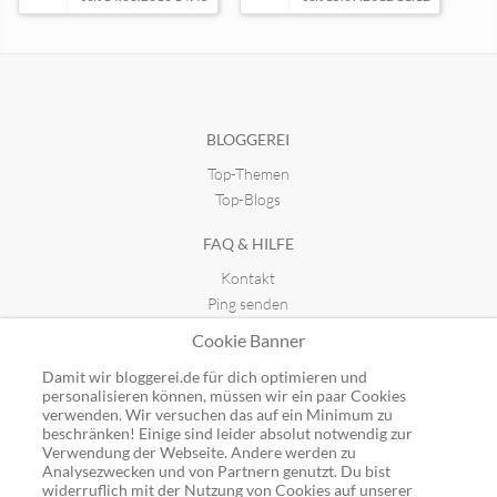
YogaPassion
Food for Thought
seit 30.11.2023 00:31
seit 15.05.2025 00:05
BLOGGEREI
Top-Themen
Top-Blogs
FAQ & HILFE
Kontakt
Ping senden
Publicon einbinden
Cookie Banner
GUTSCHEINE
Damit wir bloggerei.de für dich optimieren und
personalisieren können, müssen wir ein paar Cookies
Top-Gutscheine
verwenden. Wir versuchen das auf ein Minimum zu
beschränken! Einige sind leider absolut notwendig zur
Alle Shops
Verwendung der Webseite. Andere werden zu
Analysezwecken und von Partnern genutzt. Du bist
widerruflich mit der Nutzung von Cookies auf unserer