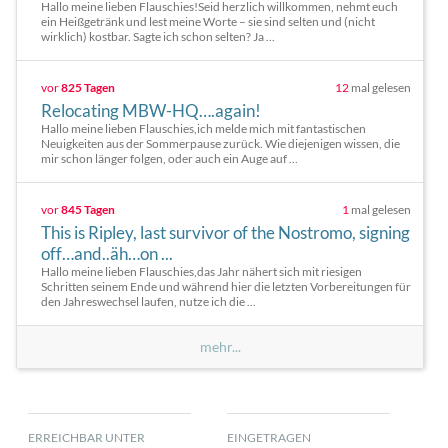
Hallo meine lieben Flauschies!Seid herzlich willkommen, nehmt euch
ein Heißgetränk und lest meine Worte – sie sind selten und (nicht
wirklich) kostbar. Sagte ich schon selten? Ja ...
vor
825 Tagen
12
mal gelesen
Relocating MBW-HQ….again!
Hallo meine lieben Flauschies,ich melde mich mit fantastischen
Neuigkeiten aus der Sommerpause zurück. Wie diejenigen wissen, die
mir schon länger folgen, oder auch ein Auge auf ...
vor
845 Tagen
1
mal gelesen
This is Ripley, last survivor of the Nostromo, signing
off…and..äh…on ...
Hallo meine lieben Flauschies,das Jahr nähert sich mit riesigen
Schritten seinem Ende und während hier die letzten Vorbereitungen für
den Jahreswechsel laufen, nutze ich die ...
mehr...
ERREICHBAR UNTER
EINGETRAGEN