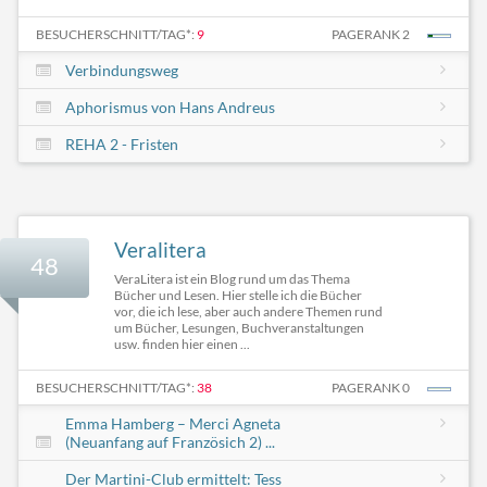
BESUCHERSCHNITT/TAG*:
9
PAGERANK 2
Verbindungsweg
Aphorismus von Hans Andreus
REHA 2 - Fristen
Veralitera
48
VeraLitera ist ein Blog rund um das Thema
Bücher und Lesen. Hier stelle ich die Bücher
vor, die ich lese, aber auch andere Themen rund
um Bücher, Lesungen, Buchveranstaltungen
usw. finden hier einen ...
BESUCHERSCHNITT/TAG*:
38
PAGERANK 0
Emma Hamberg – Merci Agneta
(Neuanfang auf Französich 2) ...
Der Martini-Club ermittelt: Tess