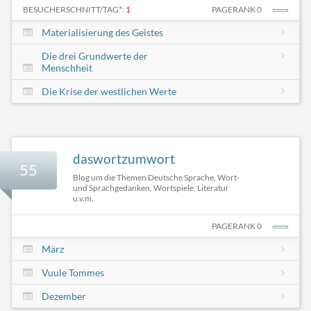
BESUCHERSCHNITT/TAG*:
1
PAGERANK 0
Materialisierung des Geistes
Die drei Grundwerte der
Menschheit
Die Krise der westlichen Werte
daswortzumwort
55
Blog um die Themen Deutsche Sprache, Wort-
und Sprachgedanken, Wortspiele, Literatur
u.v.m.
PAGERANK 0
März
Vuule Tommes
Dezember