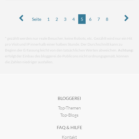
Seite
1
2
3
4
5
6
7
8
* gezählt werden nur reale Besucher, keine Robots, etc. Gezählt wird nur ein Hit
pro Visit und IP innerhalb einer halben Stunde. Der Durchschnitt kann zu
Beginn der Erfassung leicht von den tatsächlichen Werten abweichen.
Achtung:
erfolgt der Einbau des bloggerei.de-Publicons nicht ordnungsgemäß, können
die Zahlen niedriger ausfallen.
BLOGGEREI
Top-Themen
Top-Blogs
FAQ & HILFE
Kontakt