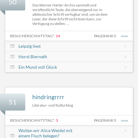
50
Das Werner Härter-Archiv sammelt und
veröffentlicht Texte, die überwiegend nur in
altdeutscher Schrift verfügbar sind, um sie dem
Leser, der diese Schrift nicht lesen kann, zur
Verfügung zu stellen. ...
BESUCHERSCHNITT/TAG*:
14
PAGERANK 0
Leipzig liest
Horst Biernath
Ein Mund voll Glück
hindringrrrr
51
Literatur- und Kulturblog
BESUCHERSCHNITT/TAG*:
3
PAGERANK 0
Wollen wir Alice Weidel mit
einem Fluch belegen?