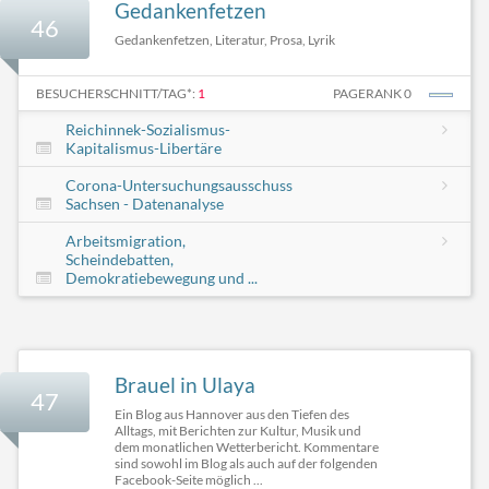
Gedankenfetzen
46
Gedankenfetzen, Literatur, Prosa, Lyrik
BESUCHERSCHNITT/TAG*:
1
PAGERANK 0
Reichinnek-Sozialismus-
Kapitalismus-Libertäre
Corona-Untersuchungsausschuss
Sachsen - Datenanalyse
Arbeitsmigration,
Scheindebatten,
Demokratiebewegung und ...
Brauel in Ulaya
47
Ein Blog aus Hannover aus den Tiefen des
Alltags, mit Berichten zur Kultur, Musik und
dem monatlichen Wetterbericht. Kommentare
sind sowohl im Blog als auch auf der folgenden
Facebook-Seite möglich ...