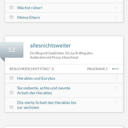
Wachst rüber!
Meine Eltern
allesnichtsweiter
52
Ein Blog mit Gedichten. Ein Lyrik-Blog also.
Außerdem mit Prosa. Manchmal.
BESUCHERSCHNITT/TAG*:
1
PAGERANK 1
Herakles und Eurytos
Sie siebente, achte und neunte
Arbeit des Herakles
Die vierte Arbeit des Herakles bis
zur sechsten