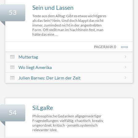
Sein und Lassen
53
Texte aus dem Alltag: Gibt es etwas wichtigeres
als das Sein? Nein. Und doch klappt das nicht
immer, zumindest nicht in der angestrebten
Form. Oft stellt man im Nachhinein fest, man
hätte das eine ...
PAGERANK 0
Muttertag
Wo liegt Amerika
Julien Barnes: Der Lärm der Zeit
SiLgaRe
54
Philosophische Gedanken allgegenwärtiger
Fragestellungen: vielfältig, chaotisch, kreativ,
ungeordnet, kritisch - jenseits systemisch
relevanter Idee.