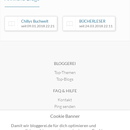
Chillys Buchwelt
BÜCHERLESER
seit 09.01.2018 22:21
seit 24.03.2018 22:11
Martins Bücherbox
lies mal was
seit 17.04.2018 14:48
seit 17.10.2018 22:54
BLOGGEREI
Top-Themen
Top-Blogs
FAQ & HILFE
Kontakt
Ping senden
Publicon einbinden
Cookie Banner
GUTSCHEINE
Damit wir bloggerei.de für dich optimieren und