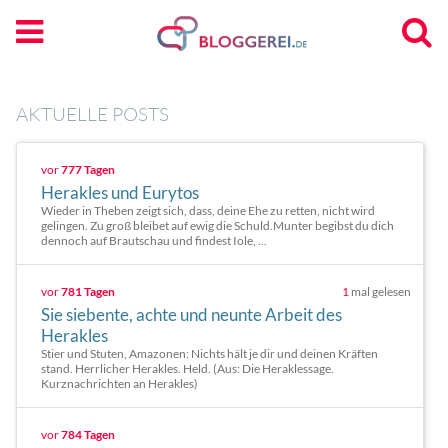
AKTUELLE POSTS
vor
777 Tagen
Herakles und Eurytos
Wieder in Theben zeigt sich, dass, deine Ehe zu retten, nicht wird
gelingen. Zu groß bleibet auf ewig die Schuld.Munter begibst du dich
dennoch auf Brautschau und findest Iole, ...
vor
781 Tagen
1
mal gelesen
Sie siebente, achte und neunte Arbeit des
Herakles
Stier und Stuten, Amazonen: Nichts hält je dir und deinen Kräften
stand. Herrlicher Herakles. Held. (Aus: Die Heraklessage.
Kurznachrichten an Herakles)
vor
784 Tagen