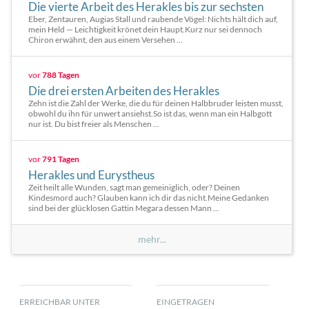
Die vierte Arbeit des Herakles bis zur sechsten
Eber, Zentauren, Augias Stall und raubende Vögel: Nichts hält dich auf,
mein Held — Leichtigkeit krönet dein Haupt.Kurz nur sei dennoch
Chiron erwähnt, den aus einem Versehen ...
vor
788 Tagen
Die drei ersten Arbeiten des Herakles
Zehn ist die Zahl der Werke, die du für deinen Halbbruder leisten musst,
obwohl du ihn für unwert ansiehst.So ist das, wenn man ein Halbgott
nur ist. Du bist freier als Menschen ...
vor
791 Tagen
Herakles und Eurystheus
Zeit heilt alle Wunden, sagt man gemeiniglich, oder? Deinen
Kindesmord auch? Glauben kann ich dir das nicht.Meine Gedanken
sind bei der glücklosen Gattin Megara dessen Mann ...
mehr...
ERREICHBAR UNTER
EINGETRAGEN