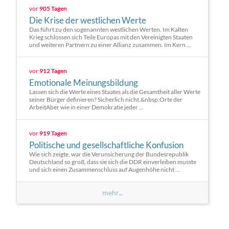
vor
905 Tagen
Die Krise der westlichen Werte
Das führt zu den sogenannten westlichen Werten. Im Kalten
Krieg schlossen sich Teile Europas mit den Vereinigten Staaten
und weiteren Partnern zu einer Allianz zusammen. Im Kern ...
vor
912 Tagen
Emotionale Meinungsbildung
Lassen sich die Werte eines Staates als die Gesamtheit aller Werte
seiner Bürger definieren? Sicherlich nicht.&nbsp;Orte der
ArbeitAber wie in einer Demokratie jeder ...
vor
919 Tagen
Politische und gesellschaftliche Konfusion
Wie sich zeigte, war die Verunsicherung der Bundesrepublik
Deutschland so groß, dass sie sich die DDR einverleiben musste
und sich einen Zusammenschluss auf Augenhöhe nicht ...
mehr...