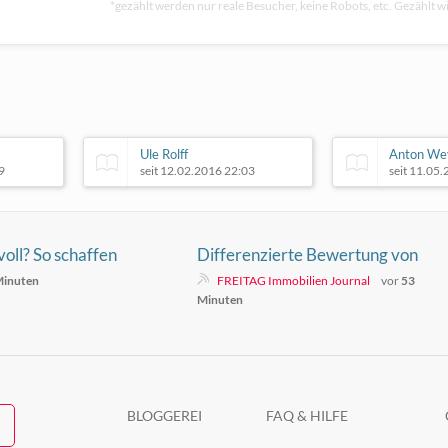
*gezählt werden nur reale Besucher, keine Robots, etc. Gezählt wi
Ule Rolff
Anton Wey
9
seit 12.02.2016 22:03
seit 11.05
oll? So schaffen
Differenzierte Bewertung von
Immobilienwerten in volatilen
Minuten
FREITAG Immobilien Journal
vor
53
Marktphasen
Minuten
BLOGGEREI
FAQ & HILFE