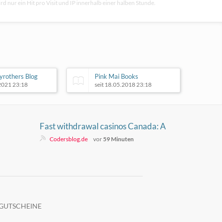
rd nur ein Hit pro Visit und IP innerhalb einer halben Stunde.
rothers Blog
Pink Mai Books
.2021 23:18
seit 18.05.2018 23:18
Fast withdrawal casinos Canada: A
review of popular games and
Codersblog.de
vor
59 Minuten
payment methods for instant
GUTSCHEINE