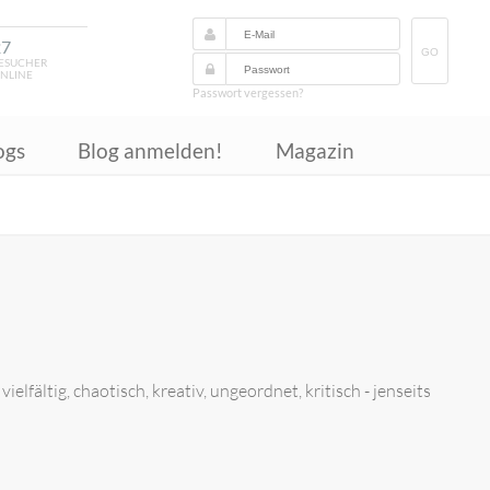
27
GO
ESUCHER
NLINE
Passwort vergessen?
ogs
Blog anmelden!
Magazin
fältig, chaotisch, kreativ, ungeordnet, kritisch - jenseits