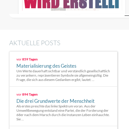
AKTUELLE POSTS
vor
859 Tagen
Materialisierung des Geistes
Um Werte dauerhaft sichtbar und verständlich gesellschaftlich
zu verankern, repräsentieren Symbole sie allgemeingültig. Die
Frage, die sich aus diesem Gedanken ergibt, lautet: ...
vor
894 Tagen
Die drei Grundwerte der Menschheit
Als erstes preschte das linke Spektrum voran. Aus der
Umweltbewegung entstand eine Partei, die der Forderung der
68er nach dem Marsch durch die Instanzen Leben einhauchte.
Sie ...