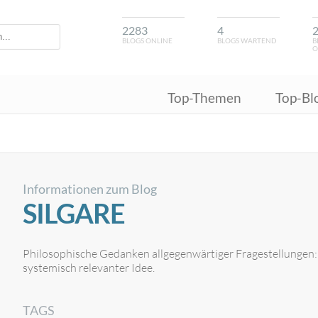
2283
4
BLOGS ONLINE
BLOGS WARTEND
B
O
Top-Themen
Top-Bl
Informationen zum Blog
SILGARE
Philosophische Gedanken allgegenwärtiger Fragestellungen: viel
systemisch relevanter Idee.
TAGS