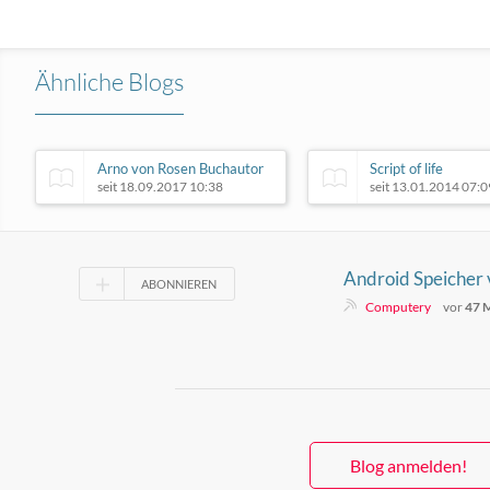
Ähnliche Blogs
Arno von Rosen Buchautor
Script of life
seit 18.09.2017 10:38
seit 13.01.2014 07:0
Android Speicher v
ABONNIEREN
Sie schnell Platz
Computery
vor
47 
Blog anmelden!