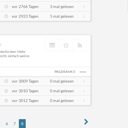
vor 2766 Tagen
3 mal gelesen
vor 2923 Tagen
5 mal gelesen
/
chterfürsten. Mehr
cht, einfach weil es
PAGERANK 0
vor 3009 Tagen
0 mal gelesen
vor 3010 Tagen
0 mal gelesen
vor 3012 Tagen
0 mal gelesen
5
6
7
8