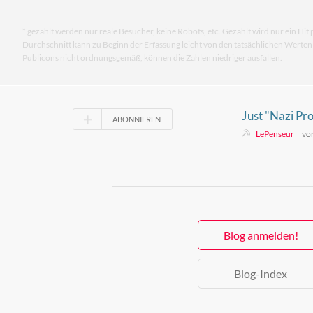
* gezählt werden nur reale Besucher, keine Robots, etc. Gezählt wird nur ein Hit 
Durchschnitt kann zu Beginn der Erfassung leicht von den tatsächlichen Werte
Publicons nicht ordnungsgemäß, können die Zahlen niedriger ausfallen.
Just "Nazi Pro
ABONNIEREN
LePenseur
vo
Blog anmelden!
Blog-Index