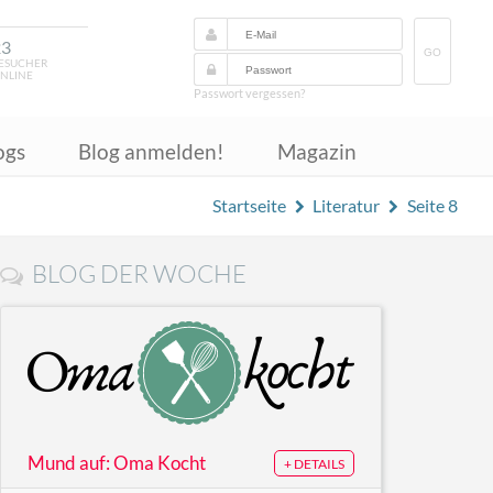
23
GO
ESUCHER
NLINE
Passwort vergessen?
ogs
Blog anmelden!
Magazin
Startseite
Literatur
Seite 8
BLOG DER WOCHE
Mund auf: Oma Kocht
+ DETAILS