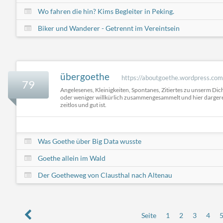
Wo fahren die hin? Kims Begleiter in Peking.
Biker und Wanderer - Getrennt im Vereintsein
übergoethe
https://aboutgoethe.wordpress.com
79
Angelesenes, Kleinigkeiten, Spontanes, Zitiertes zu unserm Di
oder weniger willkürlich zusammengesammelt und hier dargerei
zeitlos und gut ist.
Was Goethe über Big Data wusste
Goethe allein im Wald
Der Goetheweg von Clausthal nach Altenau
Seite
1
2
3
4