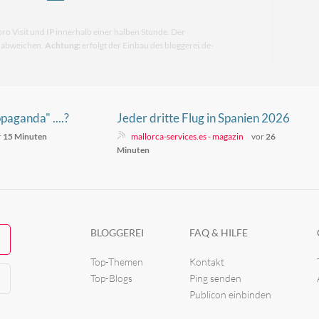
pro Visit und IP innerhalb einer halben Stunde. Der
n abweichen.
Achtung:
erfolgt der Einbau des bloggerei.de-
paganda" ....?
Jeder dritte Flug in Spanien 2026
verspätet oder gestrichen
r
15 Minuten
mallorca-services.es - magazin
vor
26
Minuten
BLOGGEREI
FAQ & HILFE
Top-Themen
Kontakt
Top-Blogs
Ping senden
Publicon einbinden