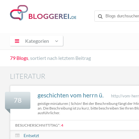
Kategorien
79 Blogs
, sortiert nach letztem Beitrag
LITERATUR
geschichten vom herrn ü.
http://vom-her
78
geistige miniaturen | Schön! Bei der Beschreibung fängt der M
an. Die Beschreibung ist zu kurz, bitte beschreiben Sie Ihren B
ausführlicher.
BESUCHERSCHNITT/TAG*:
4
Entsetzt