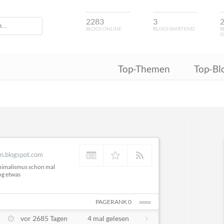
2283
3
BLOGS ONLINE
BLOGS WARTEND
B
O
Top-Themen
Top-Bl
rn.blogspot.com
inimalismus schon mal
log etwas
PAGERANK 0
vor 2685 Tagen
4 mal gelesen