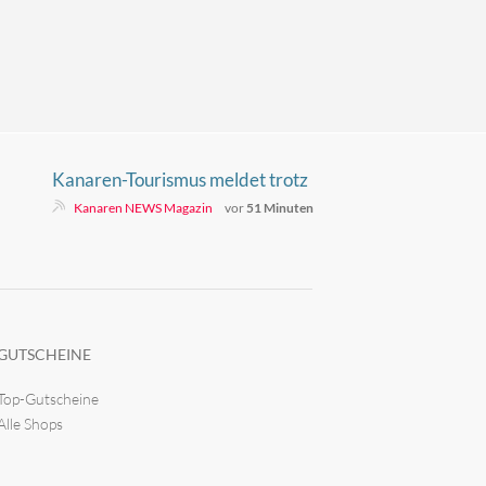
Kanaren-Tourismus meldet trotz
voller Inseln ein Minus
Kanaren NEWS Magazin
vor
51 Minuten
GUTSCHEINE
Top-Gutscheine
Alle Shops