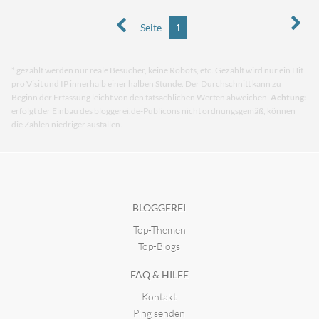
Seite
1
* gezählt werden nur reale Besucher, keine Robots, etc. Gezählt wird nur ein Hit
pro Visit und IP innerhalb einer halben Stunde. Der Durchschnitt kann zu
Beginn der Erfassung leicht von den tatsächlichen Werten abweichen.
Achtung:
erfolgt der Einbau des bloggerei.de-Publicons nicht ordnungsgemäß, können
die Zahlen niedriger ausfallen.
BLOGGEREI
Top-Themen
Top-Blogs
FAQ & HILFE
Kontakt
Ping senden