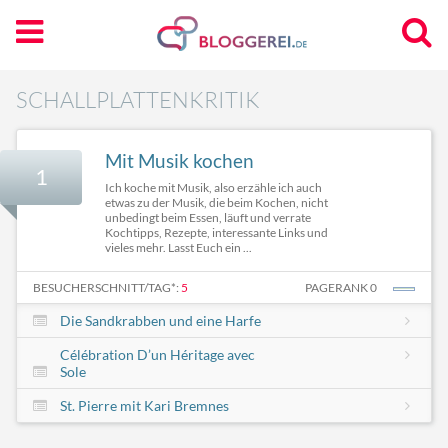
SCHALLPLATTENKRITIK
Mit Musik kochen
1
Ich koche mit Musik, also erzähle ich auch
etwas zu der Musik, die beim Kochen, nicht
unbedingt beim Essen, läuft und verrate
Kochtipps, Rezepte, interessante Links und
vieles mehr. Lasst Euch ein ...
BESUCHERSCHNITT/TAG*:
5
PAGERANK 0
Die Sandkrabben und eine Harfe
Célébration D’un Héritage avec
Sole
St. Pierre mit Kari Bremnes