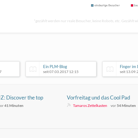
*gezählt werden nur reale Besucher, keine Robots, etc. Gezählt wi
Ein PLM-Blog
Finger im
7
seit 07.03.2017 12:15
seit 13.09
Z: Discover the top
Vorfreitag und das Cool Pad
exciting features
vor
41 Minuten
Tamaros Zettelkasten
vor
54 Minuten