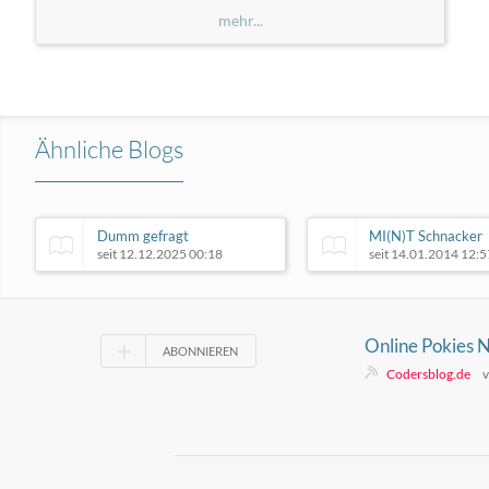
mehr...
Ähnliche Blogs
Dumm gefragt
MI(N)T Schnacker
seit 12.12.2025 00:18
seit 14.01.2014 12:5
Online Pokies N
ABONNIEREN
slots and their 
Codersblog.de