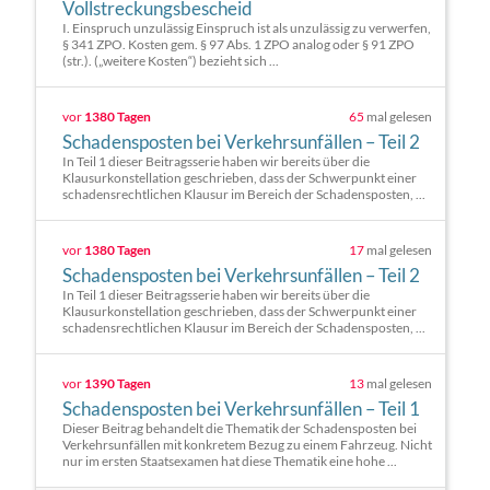
Vollstreckungsbescheid
I. Einspruch unzulässig Einspruch ist als unzulässig zu verwerfen,
§ 341 ZPO. Kosten gem. § 97 Abs. 1 ZPO analog oder § 91 ZPO
(str.). („weitere Kosten“) bezieht sich ...
vor
1380 Tagen
65
mal gelesen
Schadensposten bei Verkehrsunfällen – Teil 2
In Teil 1 dieser Beitragsserie haben wir bereits über die
Klausurkonstellation geschrieben, dass der Schwerpunkt einer
schadensrechtlichen Klausur im Bereich der Schadensposten, ...
vor
1380 Tagen
17
mal gelesen
Schadensposten bei Verkehrsunfällen – Teil 2
In Teil 1 dieser Beitragsserie haben wir bereits über die
Klausurkonstellation geschrieben, dass der Schwerpunkt einer
schadensrechtlichen Klausur im Bereich der Schadensposten, ...
vor
1390 Tagen
13
mal gelesen
Schadensposten bei Verkehrsunfällen – Teil 1
Dieser Beitrag behandelt die Thematik der Schadensposten bei
Verkehrsunfällen mit konkretem Bezug zu einem Fahrzeug. Nicht
nur im ersten Staatsexamen hat diese Thematik eine hohe ...