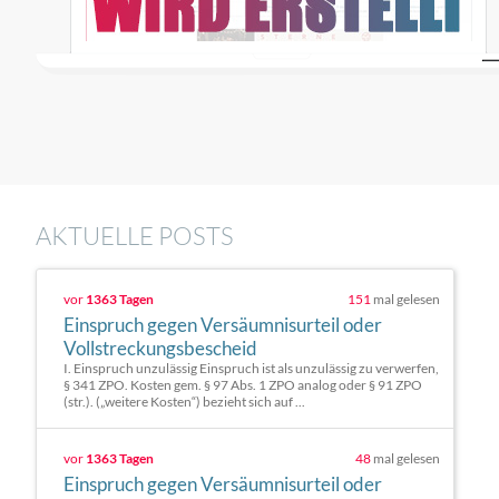
AKTUELLE POSTS
vor
1363 Tagen
151
mal gelesen
Einspruch gegen Versäumnisurteil oder
Vollstreckungsbescheid
I. Einspruch unzulässig Einspruch ist als unzulässig zu verwerfen,
§ 341 ZPO. Kosten gem. § 97 Abs. 1 ZPO analog oder § 91 ZPO
(str.). („weitere Kosten“) bezieht sich auf ...
vor
1363 Tagen
48
mal gelesen
Einspruch gegen Versäumnisurteil oder