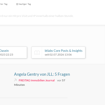
rd nur ein Hit pro Visit und IP innerhalb einer halben Stunde.
 Dasein
btlabs Core Posts & Insights
.2023 22:23
seit 02.07.2026 13:06
Angela Gentry von JLL: 5 Fragen
FREITAG Immobilien Journal
vor
57
Minuten