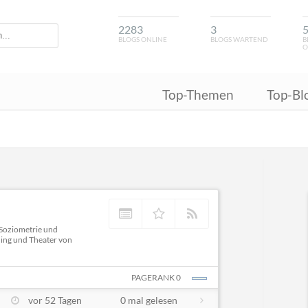
2283
3
BLOGS ONLINE
BLOGS WARTEND
B
O
Top-Themen
Top-Bl
Soziometrie und
ing und Theater von
PAGERANK 0
vor 52 Tagen
0 mal gelesen