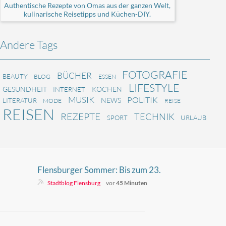
Authentische Rezepte von Omas aus der ganzen Welt,
kulinarische Reisetipps und Küchen-DIY.
Andere Tags
FOTOGRAFIE
BÜCHER
BEAUTY
BLOG
ESSEN
LIFESTYLE
GESUNDHEIT
KOCHEN
INTERNET
MUSIK
POLITIK
NEWS
LITERATUR
MODE
REISE
REISEN
REZEPTE
TECHNIK
SPORT
URLAUB
Flensburger Sommer: Bis zum 23.
August noch zahlreiche
Stadtblog Flensburg
vor
45 Minuten
Veranstaltungen