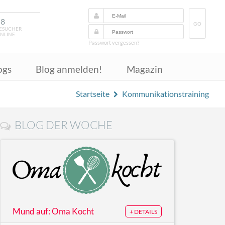
58
GO
ESUCHER
NLINE
Passwort vergessen?
ogs
Blog anmelden!
Magazin
Startseite
Kommunikationstraining
BLOG DER WOCHE
Mund auf: Oma Kocht
+ DETAILS