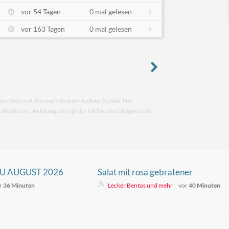
vor 54 Tagen
0 mal gelesen
vor 163 Tagen
0 mal gelesen
pro Visit und IP innerhalb einer halben Stunde. Der
n abweichen.
Achtung:
erfolgt der Einbau des bloggerei.de-
 AUGUST 2026
Salat mit rosa gebratener
Entenbrust, Pfirsichen und
r
36 Minuten
Lecker Bentos und mehr
vor
40 Minuten
Himbeeren