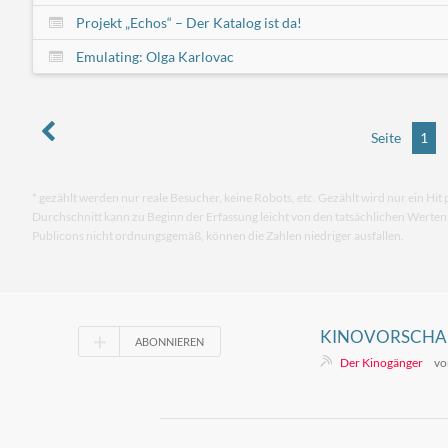
Projekt „Echos“ – Der Katalog ist da!
Emulating: Olga Karlovac
Seite
1
* gezählt werden nur reale Besucher, keine Robots, etc. Gezählt wird nur ein Hit 
Durchschnitt kann zu Beginn der Erfassung leicht von den tatsächlichen Werte
Publicons nicht ordnungsgemäß, können die Zahlen niedriger ausfallen.
KINOVORSCHAU
ABONNIEREN
Der Kinogänger
vo