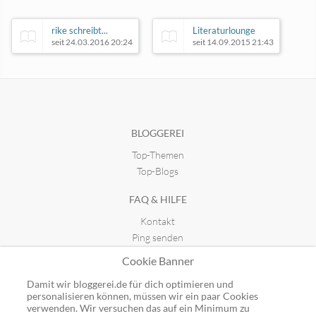
rike schreibt...
Literaturlounge
seit 24.03.2016 20:24
seit 14.09.2015 21:43
Das Buch-Cafe
umgeBUCHt
seit 16.03.2026 19:29
seit 20.09.2016 20:48
BLOGGEREI
Top-Themen
Top-Blogs
FAQ & HILFE
Kontakt
Ping senden
Publicon einbinden
Cookie Banner
GUTSCHEINE
Damit wir bloggerei.de für dich optimieren und
personalisieren können, müssen wir ein paar Cookies
Top-Gutscheine
verwenden. Wir versuchen das auf ein Minimum zu