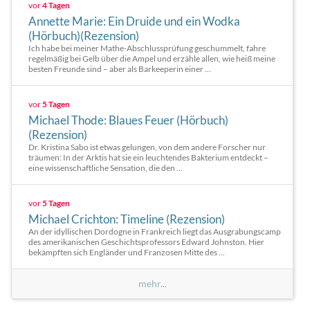
vor
4 Tagen
Annette Marie: Ein Druide und ein Wodka
(Hörbuch)(Rezension)
Ich habe bei meiner Mathe-Abschlussprüfung geschummelt, fahre
regelmäßig bei Gelb über die Ampel und erzähle allen, wie heiß meine
besten Freunde sind – aber als Barkeeperin einer ...
vor
5 Tagen
Michael Thode: Blaues Feuer (Hörbuch)
(Rezension)
Dr. Kristina Sabo ist etwas gelungen, von dem andere Forscher nur
träumen: In der Arktis hat sie ein leuchtendes Bakterium entdeckt –
eine wissenschaftliche Sensation, die den ...
vor
5 Tagen
Michael Crichton: Timeline (Rezension)
An der idyllischen Dordogne in Frankreich liegt das Ausgrabungscamp
des amerikanischen Geschichtsprofessors Edward Johnston. Hier
bekämpften sich Engländer und Franzosen Mitte des ...
mehr...