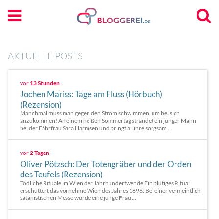
AKTUELLE POSTS
vor
13 Stunden
Jochen Mariss: Tage am Fluss (Hörbuch)
(Rezension)
Manchmal muss man gegen den Strom schwimmen, um bei sich
anzukommen! An einem heißen Sommertag strandet ein junger Mann
bei der Fährfrau Sara Harmsen und bringt all ihre sorgsam ...
vor
2 Tagen
Oliver Pötzsch: Der Totengräber und der Orden
des Teufels (Rezension)
Tödliche Rituale im Wien der Jahrhundertwende Ein blutiges Ritual
erschüttert das vornehme Wien des Jahres 1896: Bei einer vermeintlich
satanistischen Messe wurde eine junge Frau ...