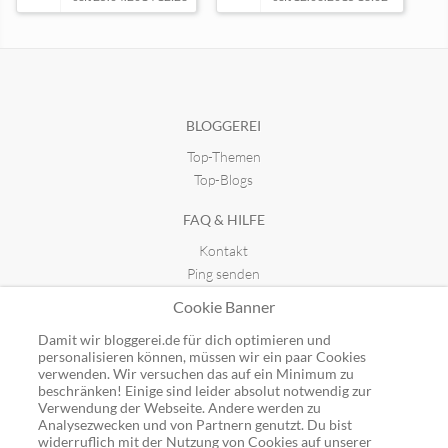
Birkenland
Script of life
seit 31.03.2015 17:41
seit 13.01.2014 07:09
BLOGGEREI
Top-Themen
Top-Blogs
FAQ & HILFE
Kontakt
Ping senden
Publicon einbinden
Cookie Banner
GUTSCHEINE
Damit wir bloggerei.de für dich optimieren und
personalisieren können, müssen wir ein paar Cookies
Top-Gutscheine
verwenden. Wir versuchen das auf ein Minimum zu
beschränken! Einige sind leider absolut notwendig zur
Alle Shops
Verwendung der Webseite. Andere werden zu
Analysezwecken und von Partnern genutzt. Du bist
widerruflich mit der Nutzung von Cookies auf unserer