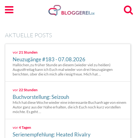
AKTUELLE POSTS
vor
21 Stunden
Neuzugänge #183 - 07.08.2026
Hallöchen,zu früher Stunde an diesem (wieder viel zu heißen)
Augustfreitag kann ich Euch mal wieder von drei Neuzugängen
berichten, über die ich mich alle riesig freue. Mich hat ...
vor
22 Stunden
Buchvorstellung: Seizouh
Mich hat diese Woche wieder eine interessante Buchanfrage von einem
Autor ganz aus der Nähe erhalten, die ich Euch noch kurz vorstellen
möchte. Es geht ...
vor
4 Tagen
Serienempfehlung: Heated Rivalry