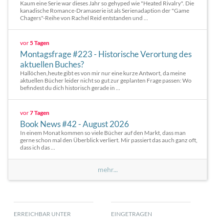
Kaum eine Serie war dieses Jahr so gehyped wie "Heated Rivalry". Die
kanadische Romance-Dramaserie ist als Serienadaption der "Game
Chagers"-Reihe von Rachel Reid entstanden und ...
vor
5 Tagen
Montagsfrage #223 - Historische Verortung des
aktuellen Buches?
Hallöchen,heute gibt es von mir nur eine kurze Antwort, da meine
aktuellen Bücher leider nicht so gut zur geplanten Frage passen: Wo
befindest du dich historisch gerade in ...
vor
7 Tagen
Book News #42 - August 2026
In einem Monat kommen so viele Bücher auf den Markt, dass man
gerne schon mal den Überblick verliert. Mir passiert das auch ganz oft,
dass ich das ...
mehr...
ERREICHBAR UNTER
EINGETRAGEN