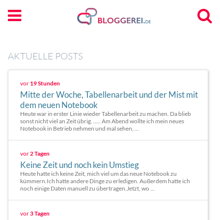
AKTUELLE POSTS
vor
19 Stunden
Mitte der Woche, Tabellenarbeit und der Mist mit
dem neuen Notebook
Heute war in erster Linie wieder Tabellenarbeit zu machen. Da blieb
sonst nicht viel an Zeit übrig. ..... Am Abend wollte ich mein neues
Notebook in Betrieb nehmen und mal sehen, ...
vor
2 Tagen
Keine Zeit und noch kein Umstieg
Heute hatte ich keine Zeit, mich viel um das neue Notebook zu
kümmern.Ich hatte andere Dinge zu erledigen. Außerdem hatte ich
noch einige Daten manuell zu übertragen.Jetzt, wo ...
vor
3 Tagen