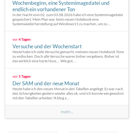
Wochenbeginn, eine Systemimagedatei und
endlich ein vorhandener Ton
In der Nacht vom 02. zum 03.08.2026 habe ich eine Systemimagedatei
gespeichert. Mein Plan war, beim neuen Notebook eine
Systemwiederherstellung auf Windows11 zu machen, um zu ...
vor
4 Tagen
Versuche und der Wochenstart
Heute habe ich viele Versuche gemacht, meinem neuen Notebook Töne
zu entlocken. Doch alle Versuche waren bisher vergebens. Bisher ist
das wirklich eine harte Nuss.... Wie gut, ...
vor
5 Tagen
Der SAM und der neue Monat
Heute habe ich den neuen Monat in den Tabellen angelegt. Es war nach
den Schierigkeiten gestern wieder alles ok, und ich konnte wie gewohnt
mit den Tabellen arbeiten."A blog a ...
mehr...