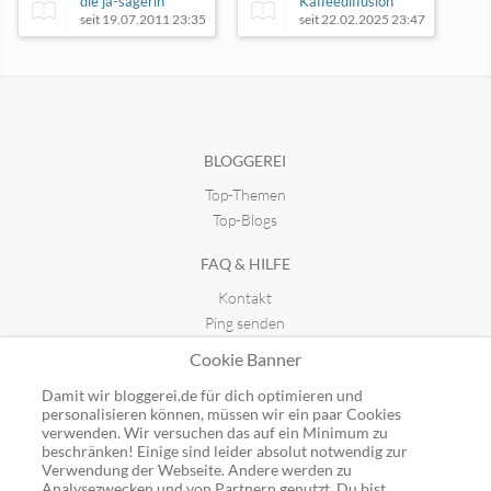
die ja-sagerin
Kaffeediffusion
seit 19.07.2011 23:35
seit 22.02.2025 23:47
Dein Sein
blogorrhoe
seit 11.09.2023 12:19
seit 04.07.2008 20:45
BLOGGEREI
Top-Themen
Top-Blogs
FAQ & HILFE
Kontakt
Ping senden
Publicon einbinden
Cookie Banner
GUTSCHEINE
Damit wir bloggerei.de für dich optimieren und
personalisieren können, müssen wir ein paar Cookies
Top-Gutscheine
verwenden. Wir versuchen das auf ein Minimum zu
beschränken! Einige sind leider absolut notwendig zur
Alle Shops
Verwendung der Webseite. Andere werden zu
Analysezwecken und von Partnern genutzt. Du bist