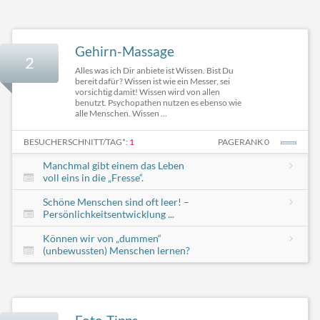
Gehirn-Massage
2
Alles was ich Dir anbiete ist Wissen. Bist Du
bereit dafür? Wissen ist wie ein Messer, sei
vorsichtig damit! Wissen wird von allen
benutzt. Psychopathen nutzen es ebenso wie
alle Menschen. Wissen ...
BESUCHERSCHNITT/TAG*:
1
PAGERANK 0
Manchmal gibt einem das Leben
voll eins in die „Fresse“.
Schöne Menschen sind oft leer! –
Persönlichkeitsentwicklung ...
Können wir von „dummen“
(unbewussten) Menschen lernen?