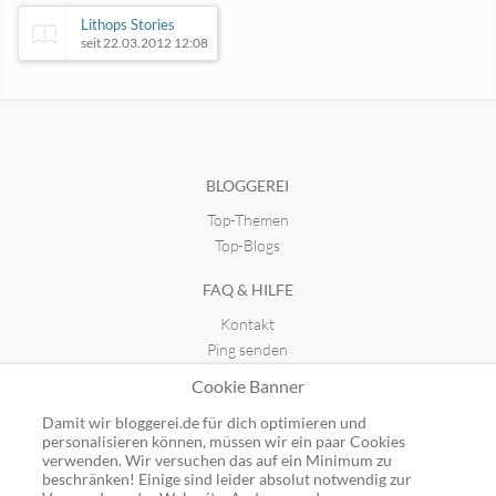
Lithops Stories
seit 22.03.2012 12:08
threedom | Dein 3D Druck Blog
seit 26.11.2017 15:53
BLOGGEREI
Top-Themen
Reviu.de
It´s our daily life
seit 26.09.2023 17:55
seit 30.01.2022 10:08
Top-Blogs
FAQ & HILFE
Kontakt
Ping senden
Publicon einbinden
Cookie Banner
GUTSCHEINE
Damit wir bloggerei.de für dich optimieren und
personalisieren können, müssen wir ein paar Cookies
Top-Gutscheine
verwenden. Wir versuchen das auf ein Minimum zu
beschränken! Einige sind leider absolut notwendig zur
Alle Shops