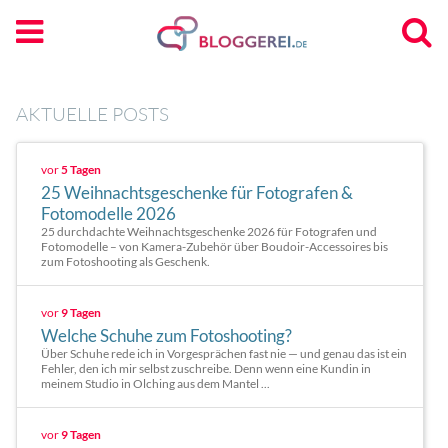
AKTUELLE POSTS
vor
5 Tagen
25 Weihnachtsgeschenke für Fotografen &
Fotomodelle 2026
25 durchdachte Weihnachtsgeschenke 2026 für Fotografen und
Fotomodelle – von Kamera-Zubehör über Boudoir-Accessoires bis
zum Fotoshooting als Geschenk.
vor
9 Tagen
Welche Schuhe zum Fotoshooting?
Über Schuhe rede ich in Vorgesprächen fast nie — und genau das ist ein
Fehler, den ich mir selbst zuschreibe. Denn wenn eine Kundin in
meinem Studio in Olching aus dem Mantel ...
vor
9 Tagen