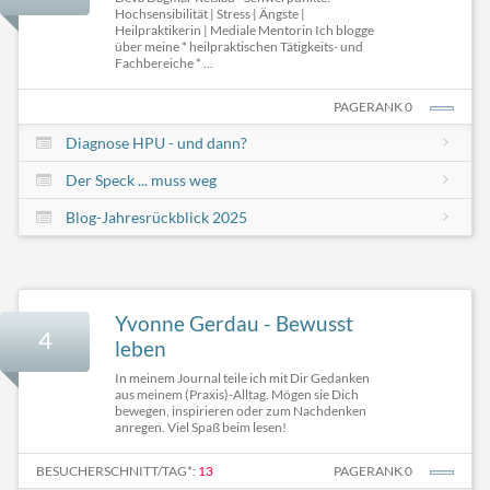
Hochsensibilität | Stress | Ängste |
Heilpraktikerin | Mediale Mentorin Ich blogge
über meine * heilpraktischen Tätigkeits- und
Fachbereiche * ...
PAGERANK 0
Diagnose HPU - und dann?
Der Speck ... muss weg
Blog-Jahresrückblick 2025
Yvonne Gerdau - Bewusst
4
leben
In meinem Journal teile ich mit Dir Gedanken
aus meinem (Praxis)-Alltag. Mögen sie Dich
bewegen, inspirieren oder zum Nachdenken
anregen. Viel Spaß beim lesen!
BESUCHERSCHNITT/TAG*:
13
PAGERANK 0