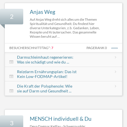
Anjas Weg
2
Auf Anjas Weg dreht sich alles um die Themen
Spiritualität und Gesundheit. Du findest hier
diverse Unterkategorien, z.b. Gedanken, Leben,
Rezepte und Kräutersachen. Das gesammelte
Wissen beruht auf ...
BESUCHERSCHNITT/TAG*:
7
PAGERANK 0
Darmschleimhaut regenerieren:
Was sie schädigt und wie du ...
Reizdarm Ernährungsplan: Das ist
Kein Low-FODMAP-Artikel!
Die Kraft der Polyphenole: Wie
sie auf Darm und Gesundheit ...
MENSCH individuell & Du
3
Deva Dagmar Keßlau - Schwerpunkte: