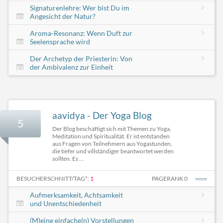
Signaturenlehre: Wer bist Du im
Angesicht der Natur? ​
Aroma-Resonanz: Wenn Duft zur
Seelensprache wird
Der Archetyp der Priesterin: Von
der Ambivalenz zur Einheit
aavidya - Der Yoga Blog
5
Der Blog beschäftigt sich mit Themen zu Yoga,
Meditation und Spiritualität. Er ist entstanden
aus Fragen von Teilnehmern aus Yogastunden,
die tiefer und villständiger beantwortet werden
sollten. Es ...
BESUCHERSCHNITT/TAG*:
1
PAGERANK 0
Aufmerksamkeit, Achtsamkeit
und Unentschiedenheit
(M)eine einfache(n) Vorstellungen