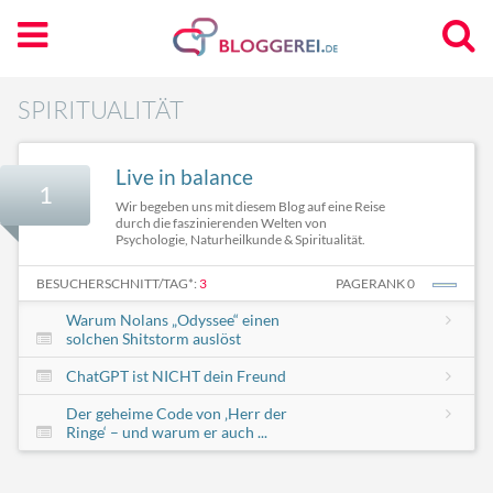
SPIRITUALITÄT
Live in balance
1
Wir begeben uns mit diesem Blog auf eine Reise
durch die faszinierenden Welten von
Psychologie, Naturheilkunde & Spiritualität.
BESUCHERSCHNITT/TAG*:
3
PAGERANK 0
Warum Nolans „Odyssee“ einen
solchen Shitstorm auslöst
ChatGPT ist NICHT dein Freund
Der geheime Code von ‚Herr der
Ringe‘ – und warum er auch ...