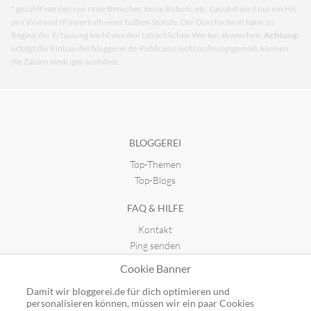
* gezählt werden nur reale Besucher, keine Robots, etc. Gezählt wird nur ein Hit
pro Visit und IP innerhalb einer halben Stunde. Der Durchschnitt kann zu
Beginn der Erfassung leicht von den tatsächlichen Werten abweichen.
Achtung:
erfolgt der Einbau des bloggerei.de-Publicons nicht ordnungsgemäß, können
die Zahlen niedriger ausfallen.
BLOGGEREI
Top-Themen
Top-Blogs
FAQ & HILFE
Kontakt
Ping senden
Publicon einbinden
Cookie Banner
GUTSCHEINE
Damit wir bloggerei.de für dich optimieren und
personalisieren können, müssen wir ein paar Cookies
Top-Gutscheine