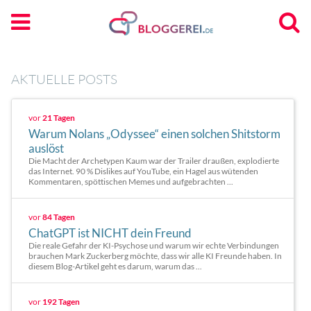
AKTUELLE POSTS
vor
21 Tagen
Warum Nolans „Odyssee“ einen solchen Shitstorm
auslöst
Die Macht der Archetypen Kaum war der Trailer draußen, explodierte
das Internet. 90 % Dislikes auf YouTube, ein Hagel aus wütenden
Kommentaren, spöttischen Memes und aufgebrachten ...
vor
84 Tagen
ChatGPT ist NICHT dein Freund
Die reale Gefahr der KI-Psychose und warum wir echte Verbindungen
brauchen Mark Zuckerberg möchte, dass wir alle KI Freunde haben. In
diesem Blog-Artikel geht es darum, warum das ...
vor
192 Tagen