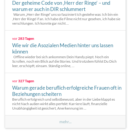
Der geheime Code von ‚Herr der Ringe‘ – und
warum er auch in DIR schlummert
Warum „Herr der Ringe“ uns so fasziniert Ich gestehe was: Ich bin ein
‚Herr der Ringe‘-Fan. Ich habe die Filme nicht nur gesehen, ich habe sie
verschlungen. Ich konnte gar nicht ...
vor
283 Tagen
Wie wir die Asozialen Medien hinter uns lassen
können
Offline wieder bei sich ankommen Dein Handy piept. Noch ein
Scrollen, noch ein Blick auf die Stories. Und trotzdem fühlst Du Dich
leer, erschöpft, einsam. Ständig online, ...
vor
327 Tagen
Warum gerade beruflich erfolgreiche Frauen oft in
Beziehungen scheitern
Beruflich erfolgreich und selbstbewusst, aber in der Liebe klappt es
nicht Nach außen wirkt alles perfekt: Karriere läuft, finanzielle
Unabhängigkeit ist gesichert, Anerkennung im ...
mehr...