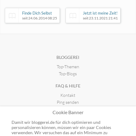
Finde Dich Selbst
Jetzt ist meine Zeit!
seit 24.06.2014 08:25
seit 23.11.2021 21:41
Adipositaschirurgie
Lipome.net
seit 29.08.2018 11:18
seit 18.08.2022 12:40
BLOGGEREI
Top-Themen
Top-Blogs
FAQ & HILFE
Kontakt
Ping senden
Publicon einbinden
Cookie Banner
GUTSCHEINE
Damit wir bloggerei.de für dich optimieren und
personalisieren können, müssen wir ein paar Cookies
Top-Gutscheine
verwenden. Wir versuchen das auf ein Minimum zu