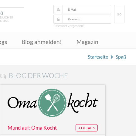
28
GO
ESUCHER
NLINE
Passwort vergessen?
ogs
Blog anmelden!
Magazin
Startseite
Spaß
BLOG DER WOCHE
Mund auf: Oma Kocht
+ DETAILS