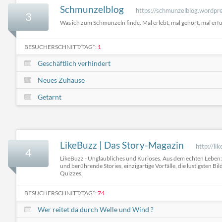
Schmunzelblog
https://schmunzelblog.wordpr
3
Was ich zum Schmunzeln finde. Mal erlebt, mal gehört, mal erf
BESUCHERSCHNITT/TAG*:
1
Geschäftlich verhindert
Neues Zuhause
Getarnt
LikeBuzz | Das Story-Magazin
http://li
4
LikeBuzz - Unglaubliches und Kurioses. Aus dem echten Lebe
und berührende Stories, einzigartige Vorfälle, die lustigsten B
Quizzes.
BESUCHERSCHNITT/TAG*:
74
Wer reitet da durch Welle und Wind ?