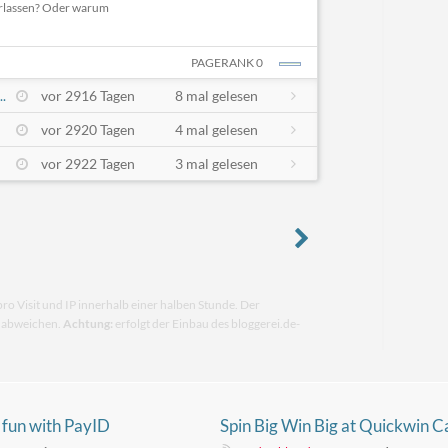
rlassen? Oder warum
PAGERANK 0
.
vor 2916 Tagen
8 mal gelesen
vor 2920 Tagen
4 mal gelesen
vor 2922 Tagen
3 mal gelesen
pro Visit und IP innerhalb einer halben Stunde. Der
n abweichen.
Achtung:
erfolgt der Einbau des bloggerei.de-
fun with PayID
Spin Big Win Big at Quickwin C
ia: Top games and
NZ