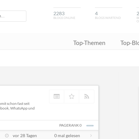
2283
4
BLOGS ONLINE
BLOGS WARTEND
B
O
Top-Themen
Top-Bl
mit schon fast seit
Facebook, WhatsApp und
PAGERANK 0
vor 28 Tagen
0 mal gelesen