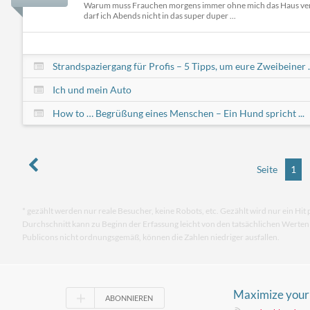
Warum muss Frauchen morgens immer ohne mich das Haus ve
darf ich Abends nicht in das super duper ...
Strandspaziergang für Profis – 5 Tipps, um eure Zweibeiner ..
Ich und mein Auto
How to … Begrüßung eines Menschen – Ein Hund spricht ...
Seite
1
* gezählt werden nur reale Besucher, keine Robots, etc. Gezählt wird nur ein Hit 
Durchschnitt kann zu Beginn der Erfassung leicht von den tatsächlichen Werte
Publicons nicht ordnungsgemäß, können die Zahlen niedriger ausfallen.
Maximize your 
ABONNIEREN
Pokies Austral