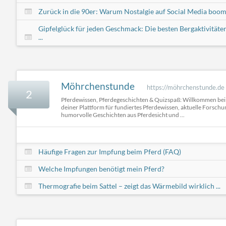
Zurück in die 90er: Warum Nostalgie auf Social Media boom
Gipfelglück für jeden Geschmack: Die besten Bergaktivitäte
...
Möhrchenstunde
https://möhrchenstunde.de
2
Pferdewissen, Pferdegeschichten & Quizspaß: Willkommen be
deiner Plattform für fundiertes Pferdewissen, aktuelle Forsch
humorvolle Geschichten aus Pferdesicht und ...
Häufige Fragen zur Impfung beim Pferd (FAQ)
Welche Impfungen benötigt mein Pferd?
Thermografie beim Sattel – zeigt das Wärmebild wirklich ...