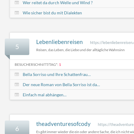
Wer reitet da durch Welle und Wind ?
Wie sicher bist du mit Dialekten
Lebenliebenreisen
https://lebenliebenreisen
5
Reisen, das Leben, die Liebe und der alltägliche Wahnsinn
BESUCHERSCHNITT/TAG*:
1
Bella Sorriso und Ihre Schattenfrau…
Der neue Roman von Bella Sorriso ist da…
Einfach mal abhängen…
theadventuresofcody
https://theadventur
6
Es gibt immer wieder die ein oder andere Sache, die ich nicht wi