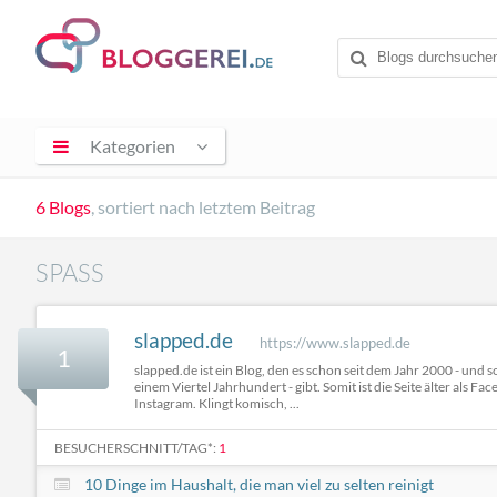
Kategorien
6 Blogs
, sortiert nach letztem Beitrag
SPASS
slapped.de
https://www.slapped.de
1
slapped.de ist ein Blog, den es schon seit dem Jahr 2000 - und so
einem Viertel Jahrhundert - gibt. Somit ist die Seite älter als 
Instagram. Klingt komisch, ...
BESUCHERSCHNITT/TAG*:
1
10 Dinge im Haushalt, die man viel zu selten reinigt