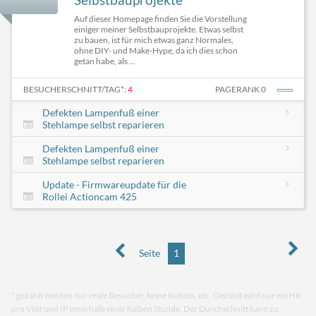
Auf dieser Homepage finden Sie die Vorstellung
einiger meiner Selbstbauprojekte. Etwas selbst
zu bauen, ist für mich etwas ganz Normales,
ohne DIY- und Make-Hype, da ich dies schon
getan habe, als ...
BESUCHERSCHNITT/TAG*:
4
PAGERANK 0
Defekten Lampenfuß einer
Stehlampe selbst reparieren
Defekten Lampenfuß einer
Stehlampe selbst reparieren
Update - Firmwareupdate für die
Rollei Actioncam 425
Seite
1
* gezählt werden nur reale Besucher, keine Robots, etc. Gezählt wird nur ein Hit
pro Visit und IP innerhalb einer halben Stunde. Der Durchschnitt kann zu