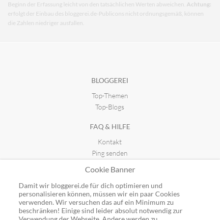
Beginn der Erfassung leicht von den tatsächlichen Werten abweichen.
Achtung:
erfolgt der Einbau des bloggerei.de-Publicons nicht ordnungsgemäß, können
die Zahlen niedriger ausfallen.
BLOGGEREI
Top-Themen
Top-Blogs
FAQ & HILFE
Kontakt
Ping senden
Publicon einbinden
Cookie Banner
GUTSCHEINE
Damit wir bloggerei.de für dich optimieren und
personalisieren können, müssen wir ein paar Cookies
Top-Gutscheine
verwenden. Wir versuchen das auf ein Minimum zu
beschränken! Einige sind leider absolut notwendig zur
Alle Shops
Verwendung der Webseite. Andere werden zu