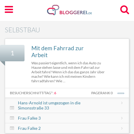
SELBSTBAU
Mit dem Fahrrad zur
1
Arbeit
Was passiert eigentlich, wenn ich das Auto zu
Hause stehen lasse und mit dem Fahrrad zur
Arbeit fahre? Wenn ich das das ganze Jahr über
mache? Wie kann ich mit meinen Kindern
fahrradfahren? Wie ...
BESUCHERSCHNITT/TAG*:
6
PAGERANK 0
Hans-Arnold ist umgezogen in die
Simonsstraße 33
Frau Falke 3
Frau Falke 2