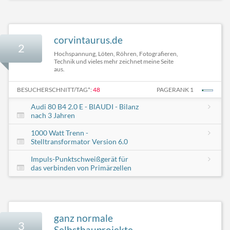
corvintaurus.de
2
Hochspannung, Löten, Röhren, Fotografieren,
Technik und vieles mehr zeichnet meine Seite
aus.
BESUCHERSCHNITT/TAG*:
48
PAGERANK 1
Audi 80 B4 2.0 E - BlAUDI - Bilanz
nach 3 Jahren
1000 Watt Trenn -
Stelltransformator Version 6.0
Impuls-Punktschweißgerät für
das verbinden von Primärzellen
ganz normale
3
Selbstbauprojekte