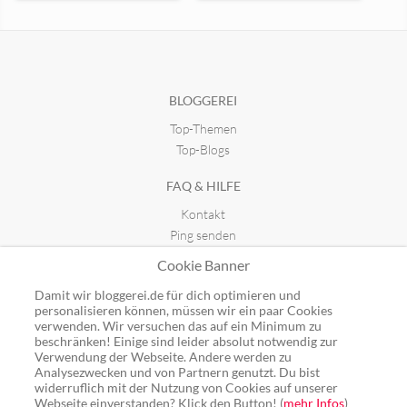
Dominik Holzer – Blog
Castlemaker.de
seit 20.07.2026 08:23
seit 19.11.2015 22:00
BLOGGEREI
Top-Themen
Top-Blogs
FAQ & HILFE
Kontakt
Ping senden
Publicon einbinden
Cookie Banner
GUTSCHEINE
Damit wir bloggerei.de für dich optimieren und
personalisieren können, müssen wir ein paar Cookies
Top-Gutscheine
verwenden. Wir versuchen das auf ein Minimum zu
beschränken! Einige sind leider absolut notwendig zur
Alle Shops
Verwendung der Webseite. Andere werden zu
Analysezwecken und von Partnern genutzt. Du bist
widerruflich mit der Nutzung von Cookies auf unserer
Webseite einverstanden? Klick den Button! (
mehr Infos
)