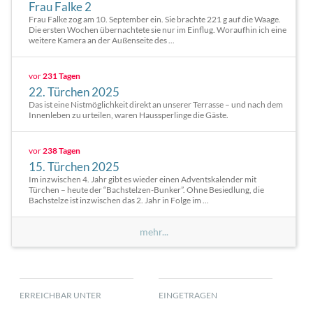
Frau Falke 2
Frau Falke zog am 10. September ein. Sie brachte 221 g auf die Waage.
Die ersten Wochen übernachtete sie nur im Einflug. Woraufhin ich eine
weitere Kamera an der Außenseite des ...
vor
231 Tagen
22. Türchen 2025
Das ist eine Nistmöglichkeit direkt an unserer Terrasse – und nach dem
Innenleben zu urteilen, waren Haussperlinge die Gäste.
vor
238 Tagen
15. Türchen 2025
Im inzwischen 4. Jahr gibt es wieder einen Adventskalender mit
Türchen – heute der “Bachstelzen-Bunker”. Ohne Besiedlung, die
Bachstelze ist inzwischen das 2. Jahr in Folge im ...
mehr...
ERREICHBAR UNTER
EINGETRAGEN