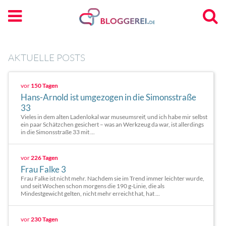
AKTUELLE POSTS
vor
150 Tagen
Hans-Arnold ist umgezogen in die Simonsstraße
33
Vieles in dem alten Ladenlokal war museumsreif, und ich habe mir selbst
ein paar Schätzchen gesichert – was an Werkzeug da war, ist allerdings
in die Simonsstraße 33 mit ...
vor
226 Tagen
Frau Falke 3
Frau Falke ist nicht mehr. Nachdem sie im Trend immer leichter wurde,
und seit Wochen schon morgens die 190 g-Linie, die als
Mindestgewicht gelten, nicht mehr erreicht hat, hat ...
vor
230 Tagen