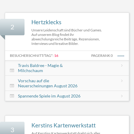
Hertzklecks
2
Unsere Leidenschaft sind Bücher und Games.
Auf unserem Blog findet ihr
abwechslungsreiche Beiträge, Rezensionen,
Interviews und kreative Bilder.
BESUCHERSCHNITT/TAG*:
16
PAGERANK 0
Travis Baldree - Magie &
Milchschaum
Vorschau auf die
Neuerscheinungen August 2026
Spannende Spiele im August 2026
Kerstins Kartenwerkstatt
3
Auf Kerstins Kartenwerkstatt dreht sich alles