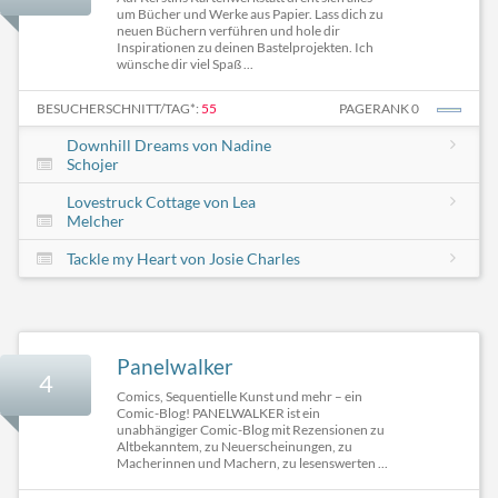
um Bücher und Werke aus Papier. Lass dich zu
neuen Büchern verführen und hole dir
Inspirationen zu deinen Bastelprojekten. Ich
wünsche dir viel Spaß ...
BESUCHERSCHNITT/TAG*:
55
PAGERANK 0
Downhill Dreams von Nadine
Schojer
Lovestruck Cottage von Lea
Melcher
Tackle my Heart von Josie Charles
Panelwalker
4
Comics, Sequentielle Kunst und mehr – ein
Comic-Blog! PANELWALKER ist ein
unabhängiger Comic-Blog mit Rezensionen zu
Altbekanntem, zu Neuerscheinungen, zu
Macherinnen und Machern, zu lesenswerten ...