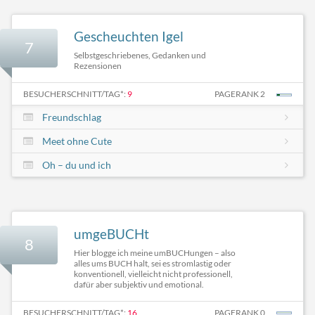
Gescheuchten Igel
7
Selbstgeschriebenes, Gedanken und
Rezensionen
BESUCHERSCHNITT/TAG*:
9
PAGERANK 2
Freundschlag
Meet ohne Cute
Oh – du und ich
umgeBUCHt
8
Hier blogge ich meine umBUCHungen – also
alles ums BUCH halt, sei es stromlastig oder
konventionell, vielleicht nicht professionell,
dafür aber subjektiv und emotional.
BESUCHERSCHNITT/TAG*:
16
PAGERANK 0