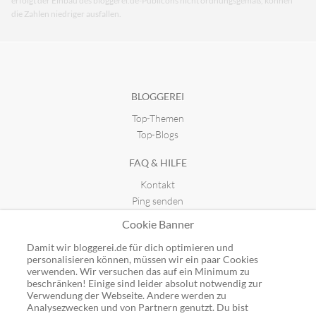
erfolgt der Einbau des bloggerei.de-Publicons nicht ordnungsgemäß, können
die Zahlen niedriger ausfallen.
BLOGGEREI
Top-Themen
Top-Blogs
FAQ & HILFE
Kontakt
Ping senden
Publicon einbinden
Cookie Banner
GUTSCHEINE
Damit wir bloggerei.de für dich optimieren und
personalisieren können, müssen wir ein paar Cookies
Top-Gutscheine
verwenden. Wir versuchen das auf ein Minimum zu
Alle Shops
beschränken! Einige sind leider absolut notwendig zur
Verwendung der Webseite. Andere werden zu
Analysezwecken und von Partnern genutzt. Du bist