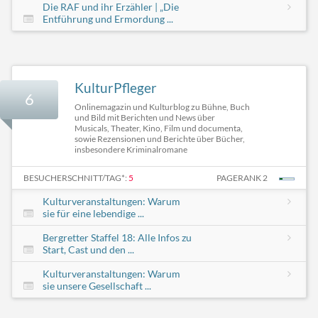
Die RAF und ihr Erzähler | „Die
Entführung und Ermordung ...
KulturPfleger
6
Onlinemagazin und Kulturblog zu Bühne, Buch
und Bild mit Berichten und News über
Musicals, Theater, Kino, Film und documenta,
sowie Rezensionen und Berichte über Bücher,
insbesondere Kriminalromane
BESUCHERSCHNITT/TAG*:
5
PAGERANK 2
Kulturveranstaltungen: Warum
sie für eine lebendige ...
Bergretter Staffel 18: Alle Infos zu
Start, Cast und den ...
Kulturveranstaltungen: Warum
sie unsere Gesellschaft ...