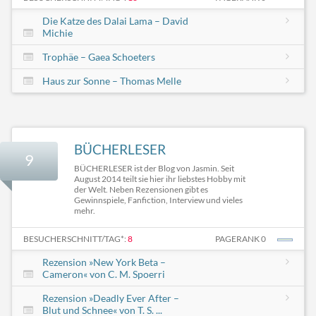
Die Katze des Dalai Lama – David
Michie
Trophäe – Gaea Schoeters
Haus zur Sonne – Thomas Melle
BÜCHERLESER
9
BÜCHERLESER ist der Blog von Jasmin. Seit
August 2014 teilt sie hier ihr liebstes Hobby mit
der Welt. Neben Rezensionen gibt es
Gewinnspiele, Fanfiction, Interview und vieles
mehr.
BESUCHERSCHNITT/TAG*:
8
PAGERANK 0
Rezension »New York Beta –
Cameron« von C. M. Spoerri
Rezension »Deadly Ever After –
Blut und Schnee« von T. S. ...