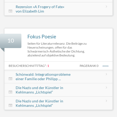
Rezension »A Frogery of Fate«
von Elizabeth Lim
Fokus Poesie
10
Seiten für Literaturrelevanz. Die Beiträge zu
Neuerscheinungen, offen für das
Schwärmerisch-Ästhetische der Dichtung,
abzielend auf objektive Bedeutung.
BESUCHERSCHNITT/TAG*:
1
PAGERANK 0
Schönwald: Integrationsprobleme
einer Familie oder Philipp ...
Die Nazis und der Künstler in
Kehlmanns „Lichtspiel“
Die Nazis und der Künstler in
Kehlmanns „Lichtspiel“