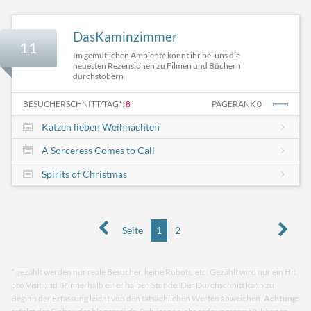
DasKaminzimmer
11
Im gemütlichen Ambiente könnt ihr bei uns die
neuesten Rezensionen zu Filmen und Büchern
durchstöbern
BESUCHERSCHNITT/TAG*:
8
PAGERANK 0
Katzen lieben Weihnachten
A Sorceress Comes to Call
Spirits of Christmas
Seite
1
2
* gezählt werden nur reale Besucher, keine Robots, etc. Gezählt wird nur ein Hit
pro Visit und IP innerhalb einer halben Stunde. Der Durchschnitt kann zu
Beginn der Erfassung leicht von den tatsächlichen Werten abweichen.
Achtung: