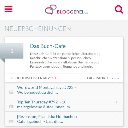
NEUERSCHEINUNGEN
Das Buch-Cafe
1
Das Buch-Café ist ein gemütlicher Literaturblog
mit ehrlichen Rezensionen, persönlichen
Leseeindrücken und vielfältigen Buchtipps aus
Fantasy, Jugendbuch, Romance und mehr.
BESUCHERSCHNITT/TAG*:
10
PAGERANK 0
Wordworld Montagsfrage #223 ~
Wo befindest du dich ...
Top Ten Thursday #792 ~ 10
meistgelesene Autor:innen im ...
[Rezension] Franziska Höllbacher:
Cats Tagebuch - Lass die ...