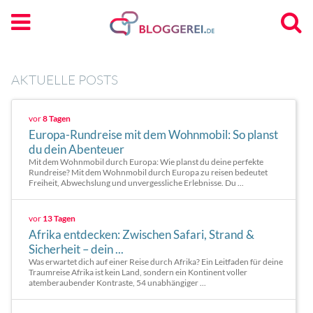
AKTUELLE POSTS
vor
8 Tagen
Europa-Rundreise mit dem Wohnmobil: So planst
du dein Abenteuer
Mit dem Wohnmobil durch Europa: Wie planst du deine perfekte
Rundreise? Mit dem Wohnmobil durch Europa zu reisen bedeutet
Freiheit, Abwechslung und unvergessliche Erlebnisse. Du ...
vor
13 Tagen
Afrika entdecken: Zwischen Safari, Strand &
Sicherheit – dein ...
Was erwartet dich auf einer Reise durch Afrika? Ein Leitfaden für deine
Traumreise Afrika ist kein Land, sondern ein Kontinent voller
atemberaubender Kontraste, 54 unabhängiger ...