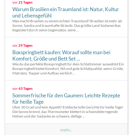
vor
21 Tagen
Warum Brasilien ein Traumland ist: Natur, Kultur
und Lebensgefühl
Was macht Brasilien zu einem echten Traumland? Brasilien ist mehr als
Sonne, Samba und traumhafte Strände. Das größte Land Südamerikas
begeistert durch seine Gegensätze, seine ...
vor
29 Tagen
Boxspringbett kaufen: Worauf sollte man bei
Komfort, Größe und Bett Set ...
Wie du das perfekte Boxspringbett für dein Schlafzimmer auswählst Ein
Boxspringbett bietet Komfort, Stil und gute Schlafqualität, wenn Größe,
Matratze, Topper und Aufbau wirklich ...
vor
43 Tagen
Sommerfrische für den Gaumen: Leichte Rezepte
für heiße Tage
Über 30 Grad und kein Appetit? Entdecke tolle Gerichte für heiße Tage!
Die Sonne brennt, das Thermometer klettert in schwindelerregende
Höhen und der Gedanke an schwere, deftige ...
mehr...