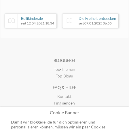
Bullikinder.de
Die Freiheit entdecken
seit 12.04.2021 18:34
seit 07.01.2025 06:55
Kfz.net Autoportal
Teslawissen
seit 07.05.2016 15:29
seit 06.06.2022 18:14
BLOGGEREI
Top-Themen
Top-Blogs
FAQ & HILFE
Kontakt
Ping senden
Publicon einbinden
Cookie Banner
GUTSCHEINE
Damit wir bloggerei.de für dich optimieren und
personalisieren können, müssen wir ein paar Cookies