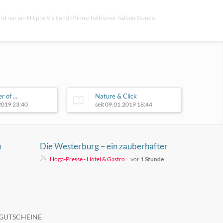
rd nur ein Hit pro Visit und IP innerhalb einer halben Stunde.
r of ...
Nature & Click
.2019 23:40
seit 09.01.2019 18:44
u
Die Westerburg – ein zauberhafter
Ort mit mehr als 1.000 Jahren
Hoga-Presse - Hotel & Gastro
vor
1 Stunde
Geschichte
GUTSCHEINE