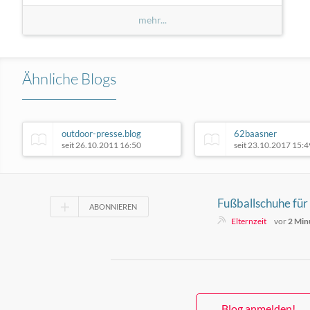
mehr...
Ähnliche Blogs
outdoor-presse.blog
62baasner
seit 26.10.2011 16:50
seit 23.10.2017 15:4
Fußballschuhe für
ABONNIEREN
Eltern beim Kauf w
Elternzeit
vor
2 Min
müssen
Blog anmelden!