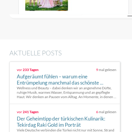
AKTUELLE POSTS
vor
233 Tagen
9
mal gelesen
Aufgeräumt fühlen – warum eine
Entrümpelung manchmal das schönste ...
Wellness und Beauty – dabei denken wir an angenehme Düfte,
ruhige Musik, warmes Wasser, Entspannung und an gepflegte
Haut. Wir denken an Pausen vom Alltag. An Momente, in denen ...
vor
241 Tagen
6
mal gelesen
Der Geheimtipp der türkischen Kulinarik:
Tekirdag Raki Gold im Porträt
Viele Deutsche verbinden die Türkei nicht nur mit Sonne, Strand