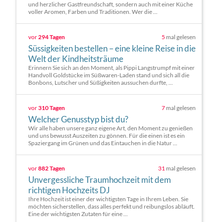
und herzlicher Gastfreundschaft, sondern auch mit einer Küche
voller Aromen, Farben und Traditionen. Wer die ...
vor
294 Tagen
5
mal gelesen
Süssigkeiten bestellen – eine kleine Reise in die
Welt der Kindheitsträume
Erinnern Sie sich an den Moment, als Pippi Langstrumpf mit einer
Handvoll Goldstücke im Süßwaren-Laden stand und sich all die
Bonbons, Lutscher und Süßigkeiten aussuchen durfte, ...
vor
310 Tagen
7
mal gelesen
Welcher Genusstyp bist du?
Wir alle haben unsere ganz eigene Art, den Moment zu genießen
und uns bewusst Auszeiten zu gönnen. Für die einen ist es ein
Spaziergang im Grünen und das Eintauchen in die Natur ...
vor
882 Tagen
31
mal gelesen
Unvergessliche Traumhochzeit mit dem
richtigen Hochzeits DJ
Ihre Hochzeit ist einer der wichtigsten Tage in Ihrem Leben. Sie
möchten sicherstellen, dass alles perfekt und reibungslos abläuft.
Eine der wichtigsten Zutaten für eine ...