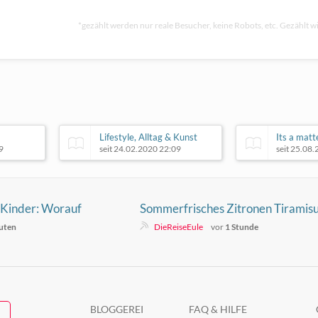
*gezählt werden nur reale Besucher, keine Robots, etc. Gezählt wi
Lifestyle, Alltag & Kunst
Its a matte
9
seit 24.02.2020 22:09
seit 25.08
 Kinder: Worauf
Sommerfrisches Zitronen Tiramis
irklich achten
ohne Ei
uten
DieReiseEule
vor
1 Stunde
BLOGGEREI
FAQ & HILFE