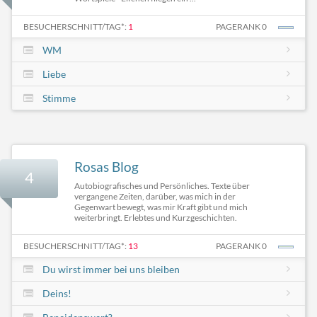
BESUCHERSCHNITT/TAG*:
1
PAGERANK 0
WM
Liebe
Stimme
Rosas Blog
4
Autobiografisches und Persönliches. Texte über
vergangene Zeiten, darüber, was mich in der
Gegenwart bewegt, was mir Kraft gibt und mich
weiterbringt. Erlebtes und Kurzgeschichten.
BESUCHERSCHNITT/TAG*:
13
PAGERANK 0
Du wirst immer bei uns bleiben
Deins!