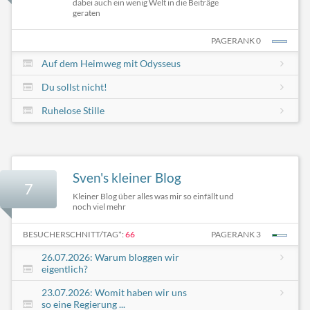
dabei auch ein wenig Welt in die Beiträge
geraten
PAGERANK 0
Auf dem Heimweg mit Odysseus
Du sollst nicht!
Ruhelose Stille
Sven's kleiner Blog
7
Kleiner Blog über alles was mir so einfällt und
noch viel mehr
BESUCHERSCHNITT/TAG*:
66
PAGERANK 3
26.07.2026: Warum bloggen wir
eigentlich?
23.07.2026: Womit haben wir uns
so eine Regierung ...