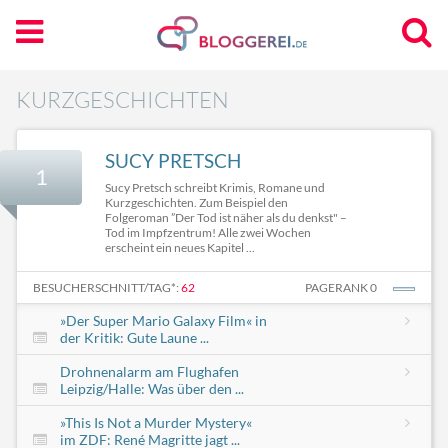
KURZGESCHICHTEN
SUCY PRETSCH
1
Sucy Pretsch schreibt Krimis, Romane und
Kurzgeschichten. Zum Beispiel den
Folgeroman ”Der Tod ist näher als du denkst" –
Tod im Impfzentrum! Alle zwei Wochen
erscheint ein neues Kapitel ...
BESUCHERSCHNITT/TAG*:
62
PAGERANK 0
»Der Super Mario Galaxy Film« in
der Kritik: Gute Laune ...
Drohnenalarm am Flughafen
Leipzig/Halle: Was über den ...
»This Is Not a Murder Mystery«
im ZDF: René Magritte jagt ...