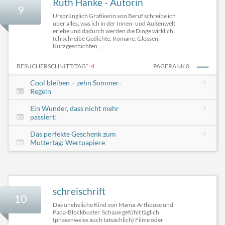
Ruth Hanke - Autorin
9
Ursprünglich Grafikerin von Beruf schreibe ich
über alles, was ich in der Innen- und Außenwelt
erlebe und dadurch werden die Dinge wirklich.
Ich schreibe Gedichte, Romane, Glossen,
Kurzgeschichten, ...
BESUCHERSCHNITT/TAG*:
4
PAGERANK 0
Cool bleiben – zehn Sommer-
Regeln
Ein Wunder, dass nicht mehr
passiert!
Das perfekte Geschenk zum
Muttertag: Wertpapiere
schreischrift
10
Das uneheliche Kind von Mama-Arthouse und
Papa-Blockbuster. Schaue gefühlt täglich
(phasenweise auch tatsächlich) Filme oder