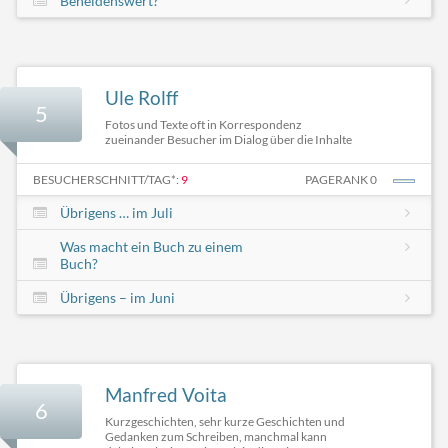
Beneidenswert?
Ule Rolff
5
Fotos und Texte oft in Korrespondenz
zueinander Besucher im Dialog über die Inhalte
BESUCHERSCHNITT/TAG*:
9
PAGERANK 0
Übrigens … im Juli
Was macht ein Buch zu einem
Buch?
Übrigens – im Juni
Manfred Voita
6
Kurzgeschichten, sehr kurze Geschichten und
Gedanken zum Schreiben, manchmal kann