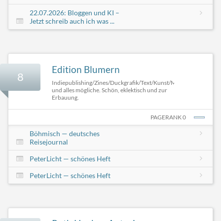
22.07.2026: Bloggen und KI –
Jetzt schreib auch ich was ...
Edition Blumern
8
Indiepublishing/Zines/Duckgrafik/Text/Kunst/Multiples
und alles mögliche. Schön, eklektisch und zur
Erbauung.
PAGERANK 0
Böhmisch — deutsches
Reisejournal
PeterLicht — schönes Heft
PeterLicht — schönes Heft