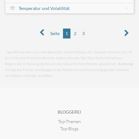
Temperatur und Volatilität
Seite
1
2
3
* gezählt werden nur reale Besucher, keine Robots, etc. Gezählt wird nur ein Hit
pro Visit und IP innerhalb einer halben Stunde. Der Durchschnitt kann zu
Beginn der Erfassung leicht von den tatsächlichen Werten abweichen.
Achtung:
erfolgt der Einbau des bloggerei.de-Publicons nicht ordnungsgemäß, können
die Zahlen niedriger ausfallen.
BLOGGEREI
Top-Themen
Top-Blogs