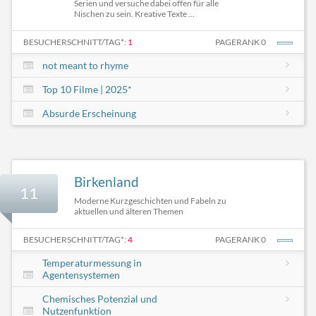
Serien und versuche dabei offen für alle
Nischen zu sein. Kreative Texte ...
BESUCHERSCHNITT/TAG*:
1
PAGERANK 0
not meant to rhyme
Top 10 Filme | 2025*
Absurde Erscheinung
Birkenland
11
Moderne Kurzgeschichten und Fabeln zu
aktuellen und älteren Themen
BESUCHERSCHNITT/TAG*:
4
PAGERANK 0
Temperaturmessung in
Agentensystemen
Chemisches Potenzial und
Nutzenfunktion