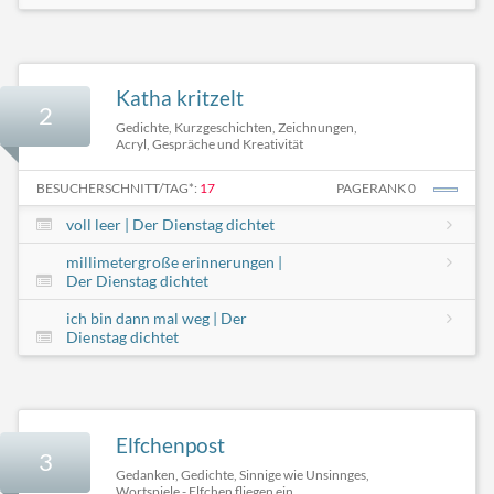
Katha kritzelt
2
Gedichte, Kurzgeschichten, Zeichnungen,
Acryl, Gespräche und Kreativität
BESUCHERSCHNITT/TAG*:
17
PAGERANK 0
voll leer | Der Dienstag dichtet
millimetergroße erinnerungen |
Der Dienstag dichtet
ich bin dann mal weg | Der
Dienstag dichtet
Elfchenpost
3
Gedanken, Gedichte, Sinnige wie Unsinnges,
Wortspiele - Elfchen fliegen ein ...