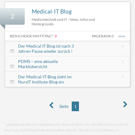
Medical-IT Blog
2
Medizintechnik und IT - News, Infos und
Hintergründe.
BESUCHERSCHNITT/TAG*:
3
PAGERANK 0
Der Medical IT Blog ist nach 3
Jahren Pause wieder zurück !
PDMS – eine aktuelle
Marktübersicht
Der Medical-IT-Blog zieht im
NursIT Institute-Blog ein
Seite
1
* gezählt werden nur reale Besucher, keine Robots, etc. Gezählt wird nur ein Hit
pro Visit und IP innerhalb einer halben Stunde. Der Durchschnitt kann zu