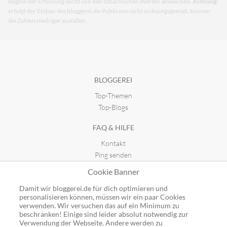
Beginn der Erfassung leicht von den tatsächlichen Werten abweichen.
Achtung:
erfolgt der Einbau des bloggerei.de-Publicons nicht ordnungsgemäß, können
die Zahlen niedriger ausfallen.
BLOGGEREI
Top-Themen
Top-Blogs
FAQ & HILFE
Kontakt
Ping senden
Publicon einbinden
Cookie Banner
GUTSCHEINE
Damit wir bloggerei.de für dich optimieren und
personalisieren können, müssen wir ein paar Cookies
Top-Gutscheine
verwenden. Wir versuchen das auf ein Minimum zu
Alle Shops
beschränken! Einige sind leider absolut notwendig zur
Verwendung der Webseite. Andere werden zu