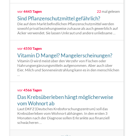
vor
4445 Tagen
22
mal gelesen
Sind Pflanzenschutzmittel gefährlich?
Die auf dem Markt befindlichen Pflanzenschutzmittel werden
sowohl privat beziehungsweise zuhause als auch gewerblich auf
Äcker verwendet. Sie lassen Unkraut und andere unliebsame ...
vor
4550 Tagen
Vitamin D Mangel? Mangelerscheinungen?
Vitamin D wird meist über den Verzehr von Fischen oder
Nahrungsergänzungsmitteln aufgenommen. Aber auch über
Eier, Milch und Sonneneinstrahlung kann es in den menschlichen
...
vor
4566 Tagen
Das Krebsüberleben hängt möglicherweise
vom Wohnort ab
Laut DKFZ (Deutsches Krebsforschungszentrum) soll das
Krebsüberleben vom Wohnort abhängen. In den ersten 3
Monaten nach der Diagnose sollen Erkrankte aus finanziell
schwächeren ...