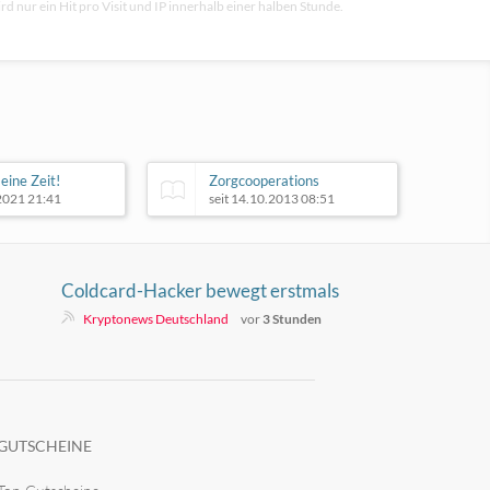
rd nur ein Hit pro Visit und IP innerhalb einer halben Stunde.
meine Zeit!
Zorgcooperations
.2021 21:41
seit 14.10.2013 08:51
Coldcard-Hacker bewegt erstmals
1,94 Millionen Dollar in gestohlenen
Kryptonews Deutschland
vor
3 Stunden
Bitcoin – droht ein Verkauf?
GUTSCHEINE