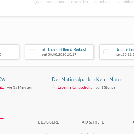
*gezählt werden nur reale Besucher, keine Robots, etc. Gezählt wi
Stillblog - Stillen & Beikost
Jetzt ist 
8
seit 30.08.2020 20:19
seit 23.11
026
Der Nationalpark in Kep – Natur
pur
itz
vor
35 Minuten
Leben in Kambodscha
vor
1 Stunde
BLOGGEREI
FAQ & HILFE