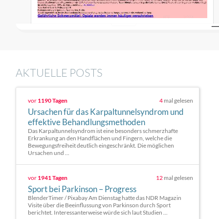
AKTUELLE POSTS
vor
1190 Tagen
4
mal gelesen
Ursachen für das Karpaltunnelsyndrom und
effektive Behandlungsmethoden
Das Karpaltunnelsyndrom ist eine besonders schmerzhafte
Erkrankung an den Handflächen und Fingern, welche die
Bewegungsfreiheit deutlich eingeschränkt. Die möglichen
Ursachen und ...
vor
1941 Tagen
12
mal gelesen
Sport bei Parkinson – Progress
BlenderTimer / Pixabay Am Dienstag hatte das NDR Magazin
Visite über die Beeinflussung von Parkinson durch Sport
berichtet. Interessanterweise würde sich laut Studien ...