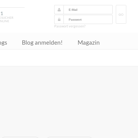
21
GO
ESUCHER
NLINE
Passwort vergessen?
ogs
Blog anmelden!
Magazin