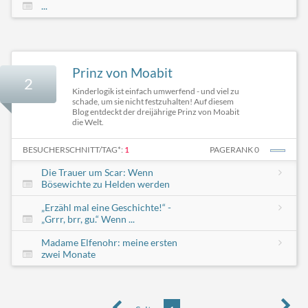
...
Prinz von Moabit
2
Kinderlogik ist einfach umwerfend - und viel zu
schade, um sie nicht festzuhalten! Auf diesem
Blog entdeckt der dreijährige Prinz von Moabit
die Welt.
BESUCHERSCHNITT/TAG*:
1
PAGERANK 0
Die Trauer um Scar: Wenn
Bösewichte zu Helden werden
„Erzähl mal eine Geschichte!“ -
„Grrr, brr, gu.“ Wenn ...
Madame Elfenohr: meine ersten
zwei Monate