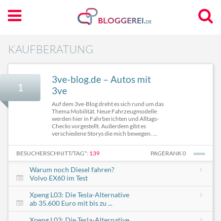
KAUFBERATUNG
3ve-blog.de – Autos mit
1
3ve
Auf dem 3ve-Blog dreht es sich rund um das
Thema Mobilität. Neue Fahrzeugmodelle
werden hier in Fahrberichten und Alltags-
Checks vorgestellt. Außerdem gibt es
verschiedene Storys die mich bewegen. ...
BESUCHERSCHNITT/TAG*:
139
PAGERANK 0
Warum noch Diesel fahren?
Volvo EX60 im Test
Xpeng L03: Die Tesla-Alternative
ab 35.600 Euro mit bis zu ...
Xpeng L03: Die Tesla-Alternative