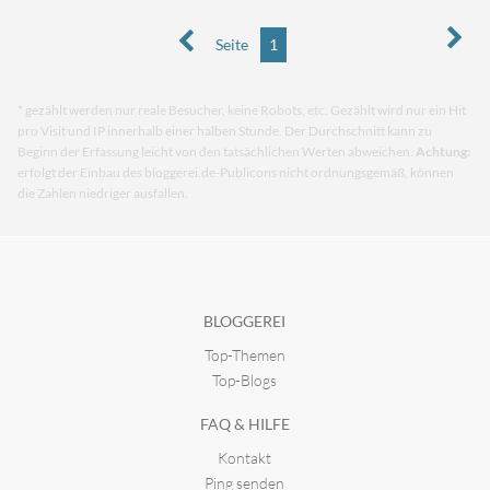
Seite
1
* gezählt werden nur reale Besucher, keine Robots, etc. Gezählt wird nur ein Hit
pro Visit und IP innerhalb einer halben Stunde. Der Durchschnitt kann zu
Beginn der Erfassung leicht von den tatsächlichen Werten abweichen.
Achtung:
erfolgt der Einbau des bloggerei.de-Publicons nicht ordnungsgemäß, können
die Zahlen niedriger ausfallen.
BLOGGEREI
Top-Themen
Top-Blogs
FAQ & HILFE
Kontakt
Ping senden