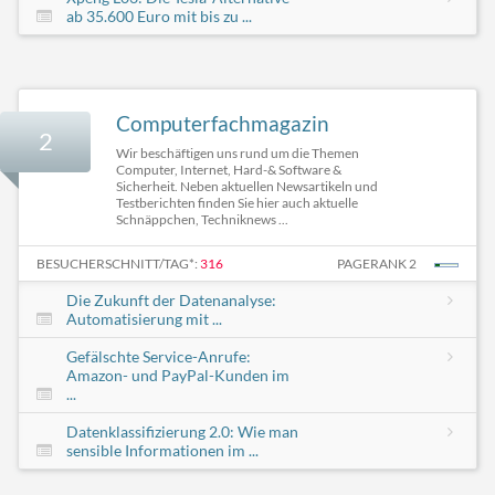
ab 35.600 Euro mit bis zu ...
Computerfachmagazin
2
Wir beschäftigen uns rund um die Themen
Computer, Internet, Hard-& Software &
Sicherheit. Neben aktuellen Newsartikeln und
Testberichten finden Sie hier auch aktuelle
Schnäppchen, Techniknews ...
BESUCHERSCHNITT/TAG*:
316
PAGERANK 2
Die Zukunft der Datenanalyse:
Automatisierung mit ...
Gefälschte Service-Anrufe:
Amazon- und PayPal-Kunden im
...
Datenklassifizierung 2.0: Wie man
sensible Informationen im ...