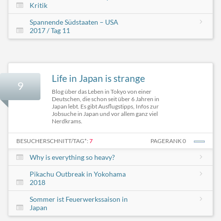
Kritik
Spannende Südstaaten – USA
2017 / Tag 11
Life in Japan is strange
9
Blog über das Leben in Tokyo von einer
Deutschen, die schon seit über 6 Jahren in
Japan lebt. Es gibt Ausflugstipps, Infos zur
Jobsuche in Japan und vor allem ganz viel
Nerdkrams.
BESUCHERSCHNITT/TAG*:
7
PAGERANK 0
Why is everything so heavy?
Pikachu Outbreak in Yokohama
2018
Sommer ist Feuerwerkssaison in
Japan