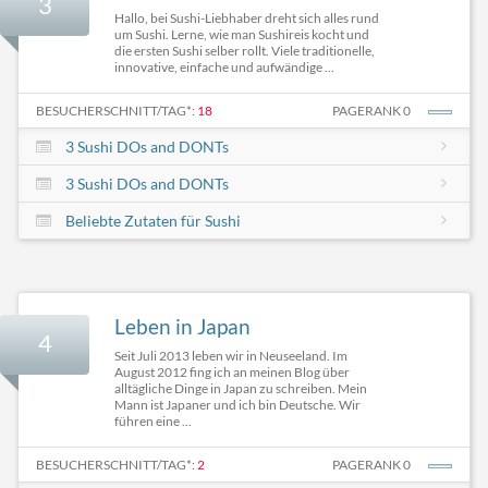
3
Hallo, bei Sushi-Liebhaber dreht sich alles rund
um Sushi. Lerne, wie man Sushireis kocht und
die ersten Sushi selber rollt. Viele traditionelle,
innovative, einfache und aufwändige ...
BESUCHERSCHNITT/TAG*:
18
PAGERANK 0
3 Sushi DOs and DONTs
3 Sushi DOs and DONTs
Beliebte Zutaten für Sushi
Leben in Japan
4
Seit Juli 2013 leben wir in Neuseeland. Im
August 2012 fing ich an meinen Blog über
alltägliche Dinge in Japan zu schreiben. Mein
Mann ist Japaner und ich bin Deutsche. Wir
führen eine ...
BESUCHERSCHNITT/TAG*:
2
PAGERANK 0