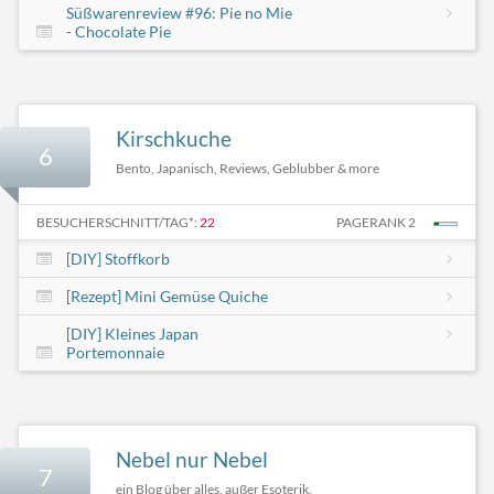
Süßwarenreview #96: Pie no Mie
- Chocolate Pie
Kirschkuche
6
Bento, Japanisch, Reviews, Geblubber & more
BESUCHERSCHNITT/TAG*:
22
PAGERANK 2
[DIY] Stoffkorb
[Rezept] Mini Gemüse Quiche
[DIY] Kleines Japan
Portemonnaie
Nebel nur Nebel
7
ein Blog über alles, außer Esoterik.