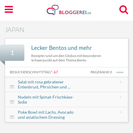
JAPAN
Lecker Bentos und mehr
1
Rezepte rund um den Globus mit besonderen
Schwerpunkt auf dem Thema Bento
BESUCHERSCHNITT/TAG*:
67
PAGERANK 0
Salat mit rosa gebratener
Entenbrust, Pfirsichen und ...
Nudeln mit Spinat-Frischkäse-
Soße
Poke Bowl mit Lachs, Avocado
und asiatischem Dressing