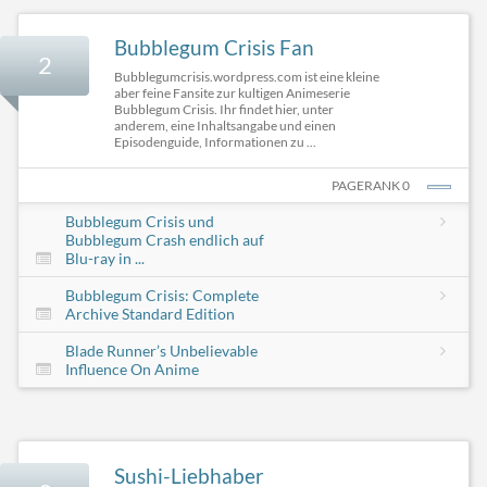
Bubblegum Crisis Fan
2
Bubblegumcrisis.wordpress.com ist eine kleine
aber feine Fansite zur kultigen Animeserie
Bubblegum Crisis. Ihr findet hier, unter
anderem, eine Inhaltsangabe und einen
Episodenguide, Informationen zu ...
PAGERANK 0
Bubblegum Crisis und
Bubblegum Crash endlich auf
Blu-ray in ...
Bubblegum Crisis: Complete
Archive Standard Edition
Blade Runner’s Unbelievable
Influence On Anime
Sushi-Liebhaber