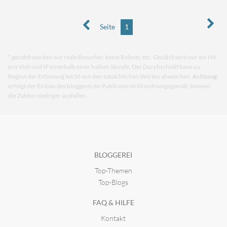
Seite
1
* gezählt werden nur reale Besucher, keine Robots, etc. Gezählt wird nur ein Hit
pro Visit und IP innerhalb einer halben Stunde. Der Durchschnitt kann zu
Beginn der Erfassung leicht von den tatsächlichen Werten abweichen.
Achtung:
erfolgt der Einbau des bloggerei.de-Publicons nicht ordnungsgemäß, können
die Zahlen niedriger ausfallen.
BLOGGEREI
Top-Themen
Top-Blogs
FAQ & HILFE
Kontakt