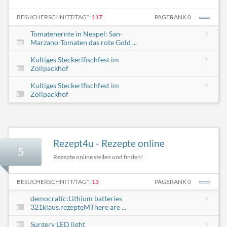
BESUCHERSCHNITT/TAG*:
117
PAGERANK 0
Tomatenernte in Neapel: San-
Marzano-Tomaten das rote Gold ...
Kultiges Steckerlfischfest im
Zollpackhof
Kultiges Steckerlfischfest im
Zollpackhof
Rezept4u - Rezepte online
5
Rezepte online stellen und finden!
BESUCHERSCHNITT/TAG*:
13
PAGERANK 0
democratic:Lithium batteries
321klaus.rezepteMThere are ...
Surgery LED light