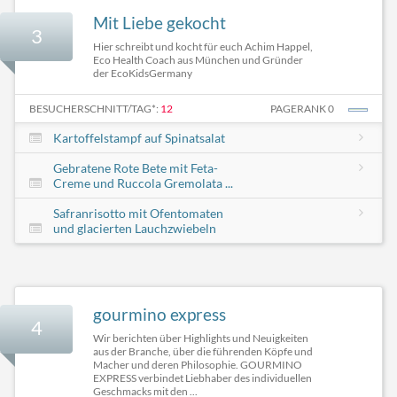
Mit Liebe gekocht
3
Hier schreibt und kocht für euch Achim Happel,
Eco Health Coach aus München und Gründer
der EcoKidsGermany
BESUCHERSCHNITT/TAG*:
12
PAGERANK 0
Kartoffelstampf auf Spinatsalat
Gebratene Rote Bete mit Feta-
Creme und Ruccola Gremolata ...
Safranrisotto mit Ofentomaten
und glacierten Lauchzwiebeln
gourmino express
4
Wir berichten über Highlights und Neuigkeiten
aus der Branche, über die führenden Köpfe und
Macher und deren Philosophie. GOURMINO
EXPRESS verbindet Liebhaber des individuellen
Geschmacks mit den ...