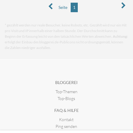
Seite
1
* gezählt werden nur reale Besucher, keine Robots, etc. Gezählt wird nur ein Hit
pro Visit und IP innerhalb einer halben Stunde. Der Durchschnitt kann zu
Beginn der Erfassung leicht von den tatsächlichen Werten abweichen.
Achtung:
erfolgt der Einbau des bloggerei.de-Publicons nicht ordnungsgemäß, können
die Zahlen niedriger ausfallen.
BLOGGEREI
Top-Themen
Top-Blogs
FAQ & HILFE
Kontakt
Ping senden