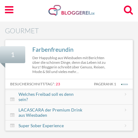
GOURMET
Farbenfreundin
1
Der Happyblog aus Wiesbaden mit Berichten
über die schönen Dinge, denn das Leben ist zu
kurz! Bloggerin schreibt über Genuss, Reisen,
Mode & Stil und vieles mehr...
BESUCHERSCHNITT/TAG*:
23
PAGERANK 1
Welches Freibad soll es denn
sein?
LACASCARA der Premium Drink
aus Wiesbaden
Super Sober Experience