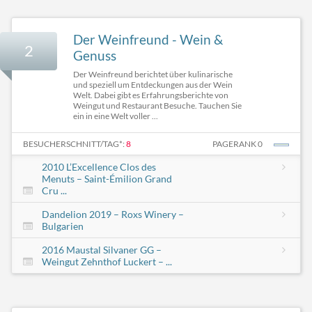
Der Weinfreund - Wein &
2
Genuss
Der Weinfreund berichtet über kulinarische
und speziell um Entdeckungen aus der Wein
Welt. Dabei gibt es Erfahrungsberichte von
Weingut und Restaurant Besuche. Tauchen Sie
ein in eine Welt voller ...
BESUCHERSCHNITT/TAG*:
8
PAGERANK 0
2010 L’Excellence Clos des
Menuts – Saint-Émilion Grand
Cru ...
Dandelion 2019 – Roxs Winery –
Bulgarien
2016 Maustal Silvaner GG –
Weingut Zehnthof Luckert – ...