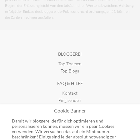
Beginn der Erfassung leicht von den tatsächlichen Werten abweichen.
Achtung:
erfolgt der Einbau des bloggerei.de-Publicons nicht ordnungsgemäß, können
die Zahlen niedriger ausfallen.
BLOGGEREI
Top-Themen
Top-Blogs
FAQ & HILFE
Kontakt
Ping senden
Publicon einbinden
Cookie Banner
GUTSCHEINE
Damit wir bloggerei.de für dich optimieren und
personalisieren können, müssen wir ein paar Cookies
Top-Gutscheine
verwenden. Wir versuchen das auf ein Minimum zu
Alle Shops
beschränken! Einige sind leider absolut notwendig zur