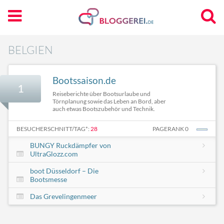
BELGIEN
Bootssaison.de
1
Reiseberichte über Bootsurlaube und
Törnplanung sowie das Leben an Bord, aber
auch etwas Bootszubehör und Technik.
BESUCHERSCHNITT/TAG*:
28
PAGERANK 0
BUNGY Ruckdämpfer von
UltraGlozz.com
boot Düsseldorf – Die
Bootsmesse
Das Grevelingenmeer