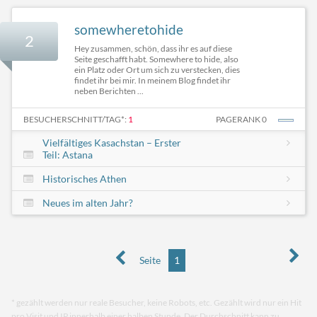
somewheretohide
2
Hey zusammen, schön, dass ihr es auf diese
Seite geschafft habt. Somewhere to hide, also
ein Platz oder Ort um sich zu verstecken, dies
findet ihr bei mir. In meinem Blog findet ihr
neben Berichten ...
BESUCHERSCHNITT/TAG*:
1
PAGERANK 0
Vielfältiges Kasachstan – Erster
Teil: Astana
Historisches Athen
Neues im alten Jahr?
Seite
1
* gezählt werden nur reale Besucher, keine Robots, etc. Gezählt wird nur ein Hit
pro Visit und IP innerhalb einer halben Stunde. Der Durchschnitt kann zu