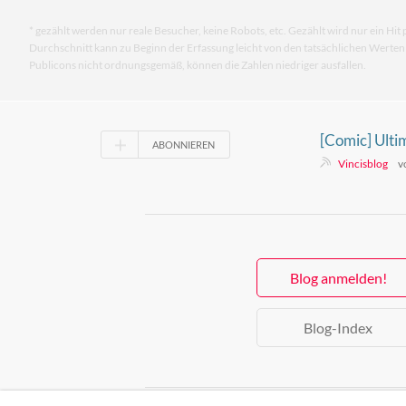
* gezählt werden nur reale Besucher, keine Robots, etc. Gezählt wird nur ein Hit 
Durchschnitt kann zu Beginn der Erfassung leicht von den tatsächlichen Werte
Publicons nicht ordnungsgemäß, können die Zahlen niedriger ausfallen.
[Comic] Ulti
ABONNIEREN
Vincisblog
v
Blog anmelden!
Blog-Index