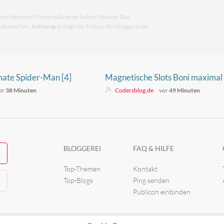
pro Visit und IP innerhalb einer halben Stunde. Der
n abweichen.
Achtung:
erfolgt der Einbau des bloggerei.de-
mate Spider-Man [4]
Magnetische Slots Boni maximal
nutzen
or
38 Minuten
Codersblog.de
vor
49 Minuten
BLOGGEREI
FAQ & HILFE
Top-Themen
Kontakt
Top-Blogs
Ping senden
Publicon einbinden