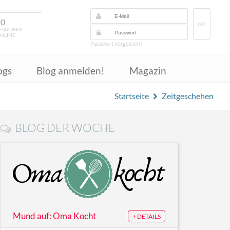
50
GO
ESUCHER
NLINE
Passwort vergessen?
ogs
Blog anmelden!
Magazin
Startseite
Zeitgeschehen
BLOG DER WOCHE
Mund auf: Oma Kocht
+ DETAILS