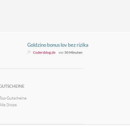
Goldzino bonus lov bez rizika
Codersblog.de
vor
50 Minuten
GUTSCHEINE
Top-Gutscheine
Alle Shops