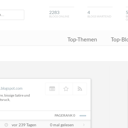
2283
4
BLOGS ONLINE
BLOGS WARTEND
B
O
Top-Themen
Top-Bl
n.blogspot.com
, bissige Satire und
htsruck,
PAGERANK 0
vor 239 Tagen
0 mal gelesen