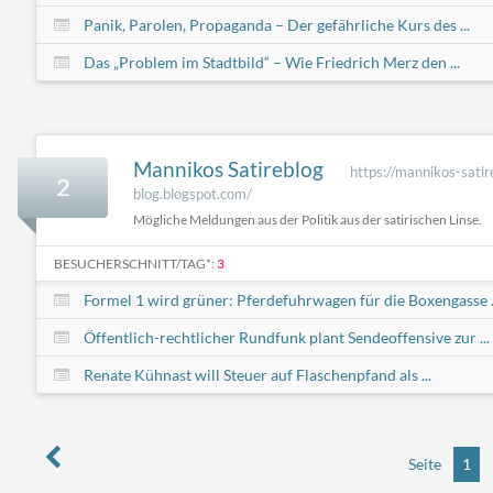
Panik, Parolen, Propaganda – Der gefährliche Kurs des ...
Das „Problem im Stadtbild“ – Wie Friedrich Merz den ...
Mannikos Satireblog
https://mannikos-satir
2
blog.blogspot.com/
Mögliche Meldungen aus der Politik aus der satirischen Linse.
BESUCHERSCHNITT/TAG*:
3
Formel 1 wird grüner: Pferdefuhrwagen für die Boxengasse .
Öffentlich-rechtlicher Rundfunk plant Sendeoffensive zur ...
Renate Kühnast will Steuer auf Flaschenpfand als ...
Seite
1