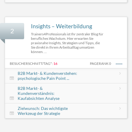
Insights – Weiterbildung
2
Trainers4Professionals ist Ihr zentraler Blog für
berufliches Wachstum. Hier erwarten Sie
praxisnahe Insights, Strategien und Tipps, die
Sie direkt in Ihrem Arbeitsalltag umsetzen
können. ...
BESUCHERSCHNITT/TAG*:
16
PAGERANK 0
B2B Markt- & Kundenverstehen:
psychologische Pain Point ...
B2B Markt- &
Kundenverständnis:
Kaufabsichten Analyse
Zielwunsch: Das wichtigste
Werkzeug der Strategie