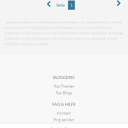
Seite
1
* gezählt werden nur reale Besucher, keine Robots, etc. Gezählt wird nur ein Hit
pro Visit und IP innerhalb einer halben Stunde. Der Durchschnitt kann zu
Beginn der Erfassung leicht von den tatsächlichen Werten abweichen.
Achtung:
erfolgt der Einbau des bloggerei.de-Publicons nicht ordnungsgemäß, können
die Zahlen niedriger ausfallen.
BLOGGEREI
Top-Themen
Top-Blogs
FAQ & HILFE
Kontakt
Ping senden
Publicon einbinden