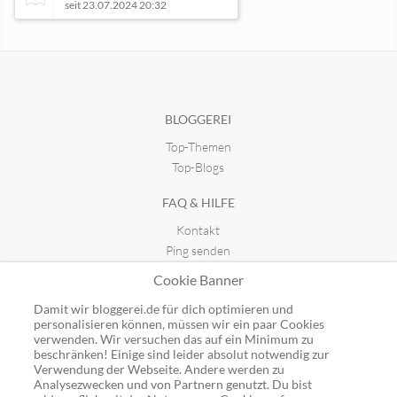
seit 23.07.2024 20:32
Marketing- & Web-Blog von 40k6
seit 11.03.2021 15:22
BLOGGEREI
Top-Themen
Blumen- und Pflanzkübelblog
seit 23.06.2009 14:20
Top-Blogs
FAQ & HILFE
still & sensibel
Kontakt
seit 06.03.2022 16:15
Ping senden
Publicon einbinden
Cookie Banner
GUTSCHEINE
Damit wir bloggerei.de für dich optimieren und
personalisieren können, müssen wir ein paar Cookies
Top-Gutscheine
verwenden. Wir versuchen das auf ein Minimum zu
beschränken! Einige sind leider absolut notwendig zur
Alle Shops
Verwendung der Webseite. Andere werden zu
Analysezwecken und von Partnern genutzt. Du bist